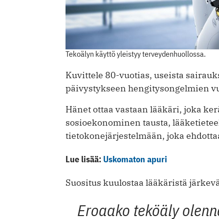
Tekoälyn käyttö yleistyy terveydenhuollossa.
Kuvittele 80-vuotias, useista sairauk
päivystykseen hengitysongelmien vu
Hänet ottaa vastaan lääkäri, joka ker
sosioekonominen tausta, lääketieteell
tietokonejärjestelmään, joka ehdotta
Lue lisää:
Uskomaton apuri
Suositus kuulostaa lääkäristä järkev
Eroaako teköäly olenn