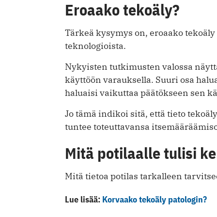
Eroaako tekoäly?
Tärkeä kysymys on, eroaako tekoäly
teknologioista.
Nykyisten tutkimusten valossa näyttä
käyttöön varauksella. Suuri osa halua
haluaisi vaikuttaa päätökseen sen kä
Jo tämä indikoi sitä, että tieto tekoäly
tuntee toteuttavansa itsemääräämis
Mitä potilaalle tulisi k
Mitä tietoa potilas tarkalleen tarvi
Lue lisää:
Korvaako tekoäly patologin?