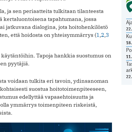
la, ja sen periaatteita tulkitaan tilanteesta
dä kertaluontoisena tapahtumana, jossa
Aj
tai jatkuvana dialogina, jota hoitohenkilöstö
22
iten, että hoidosta on yhteisymmärrys (
1
,
2
,
3
Ku
18
Po
käytäntöihin. Tapoja hankkia suostumus on
11
en pyytäjiä.
Ta
ar
22
ta voidaan tulkita eri tavoin, ydinsanoman
htökohtaisesti suostua hoitotoimenpiteeseen,
ostumus edellyttää vapaaehtoisuutta ja
e olla ymmärrys toimenpiteen riskeistä,
ista.