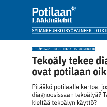
SYDÄN
KEUHKOT
SYÖPÄ
INFEKTIOT
KI
TEKOÄLY
DIAGNOOSI
BIOETIIKKA
TERVEYDENHUOLTO
Tekoäly tekee di
ovat potilaan oi
Pitääkö potilaalle kertoa, j
diagnoosissaan tekoälyä? Tai
kieltää tekoälyn käyttö?