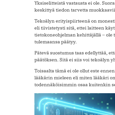
Yksiselitteistä vastausta ei ole. Suor
keskittyä tiedon tarvetta muokkaavii
Tekoälyn erityispiirteenä on monesti
eli tiivistetysti sitä, ettei laitteen kä
tietokoneohjelman kehittäjällä – ole 
tulemaansa päätyy.
Pätevä suostumus taas edellyttää, että
päätöksen. Sitä ei siis voi tekoälyn 
Toisaalta tämä ei ole ollut este enn
lääkärin mieleen eli miten lääkäri o
todennäköisimmin osaa kuitenkin se