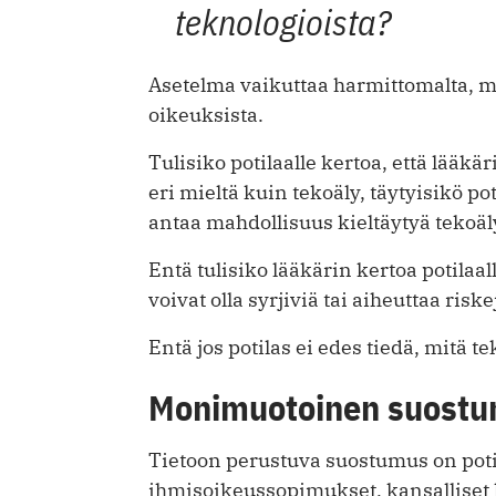
teknologioista?
Asetelma vaikuttaa harmittomalta, m
oikeuksista.
Tulisiko potilaalle kertoa, että lääkä
eri mieltä kuin tekoäly, täytyisikö pot
antaa mahdollisuus kieltäytyä tekoäl
Entä tulisiko lääkärin kertoa potilaa
voivat olla syrjiviä tai aiheuttaa riske
Entä jos potilas ei edes tiedä, mitä te
Monimuotoinen suost
Tietoon perustuva suostumus on potil
ihmisoikeussopimukset, kansalliset la