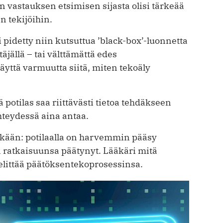
an vastauksen etsimisen sijasta olisi tärkeää
n tekijöihin.
 pidetty niin kutsuttua ’black-box’-luonnetta
yttäjällä – tai välttämättä edes
täyttä varmuutta siitä, miten tekoäly
 potilas saa riittävästi tietoa tehdäkseen
yhteydessä aina antaa.
enkään: potilaalla on harvemmin pääsy
n ratkaisuunsa päätynyt. Lääkäri mitä
littää päätöksentekoprosessinsa.