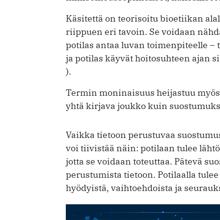
Käsitettä on teorisoitu bioetiikan alal
riippuen eri tavoin. Se voidaan näh
potilas antaa luvan toimenpiteelle – 
ja potilas käyvät hoitosuhteen ajan s
).
Termin moninaisuus heijastuu myös 
yhtä kirjava joukko kuin suostumuks
Vaikka tietoon perustuvaa suostumus
voi tiivistää näin: potilaan tulee lä
jotta se voidaan toteuttaa. Pätevä su
perustumista tietoon. Potilaalla tule
hyödyistä, vaihtoehdoista ja seurauks