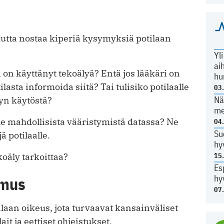
utta nostaa kiperiä kysymyksiä potilaan
Yl
ai
ri on käyttänyt tekoälyä? Entä jos lääkäri on
hu
ilasta informoida siitä? Tai tulisiko potilaalle
03
Nä
yn käytöstä?
me
lle mahdollisista vääristymistä datassa? Ne
04
Su
jä potilaalle.
hy
15
koäly tarkoittaa?
Es
hy
umus
07
aan oikeus, jota turvaavat kansainväliset
it ja eettiset ohjeistukset.