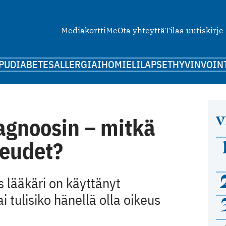
Mediakortti
Me
Ota yhteyttä
Tilaa uutiskirje
PU
DIABETES
ALLERGIA
IHO
MIELI
LAPSET
HYVINVOIN
V
agnoosin – mitkä
keudet?
os lääkäri on käyttänyt
 tulisiko hänellä olla oikeus