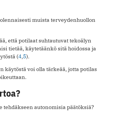
 olennaisesti muista terveydenhuollon
ä, että potilaat suhtautuvat tekoälyn
isi tietää, käytetäänkö sitä hoidossa ja
ytöstä (
4
,
5
).
n käytöstä voi olla tärkeää, jotta potilas
oikeuttaan.
ertoa?
tsee tehdäkseen autonomisia päätöksiä?