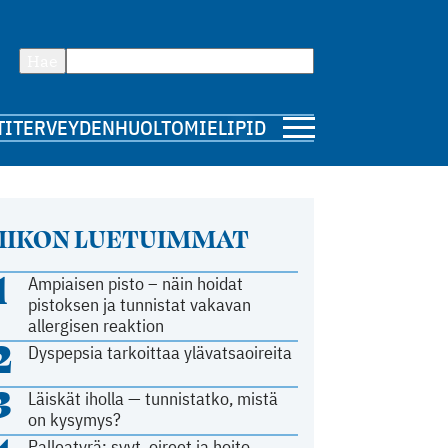
Hae
TI
TERVEYDENHUOLTO
MIELIPIDE
IIKON LUETUIMMAT
1
Ampiaisen pisto – näin hoidat
pistoksen ja tunnistat vakavan
allergisen reaktion
2
Dyspepsia tarkoittaa ylävatsaoireita
3
Läiskät iholla — tunnistatko, mistä
on kysymys?
Palleatyrä: syyt, oireet ja hoito