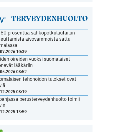
TERVEYDENHUOLTO
i 80 prosenttia sähköpotkulautailun
heuttamista aivovammoista sattui
malassa
.07.2026 10:39
iden oireiden vuoksi suomalaiset
nevät lääkäriin
.05.2026 08:52
omalaisen tehohoidon tulokset ovat
viä
.12.2025 08:19
panjassa perusterveydenhuolto toimii
vin
.12.2025 13:59