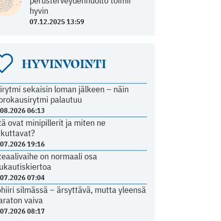
perusterveydenhuolto toimii
hyvin
07.12.2025 13:59
HYVINVOINTI
irytmi sekaisin loman jälkeen – näin
orokausirytmi palautuu
.08.2026 06:13
tä ovat minipillerit ja miten ne
ikuttavat?
.07.2026 19:16
teaalivaihe on normaali osa
ukautiskiertoa
.07.2026 07:04
ohiiri silmässä – ärsyttävä, mutta yleensä
araton vaiva
.07.2026 08:17