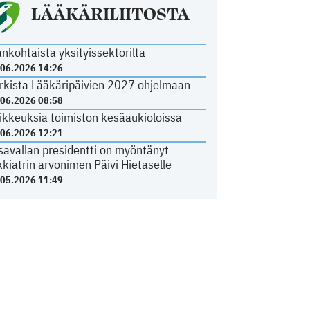
LÄÄKÄRILIITOSTA
ankohtaista yksityissektorilta
.06.2026 14:26
rkista Lääkäripäivien 2027 ohjelmaan
.06.2026 08:58
ikkeuksia toimiston kesäaukioloissa
.06.2026 12:21
savallan presidentti on myöntänyt
kkiatrin arvonimen Päivi Hietaselle
.05.2026 11:49