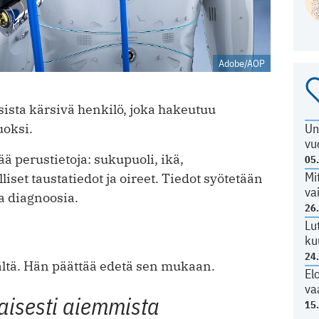
Adobe/AOP
sista kärsivä henkilö, joka hakeutuu
Un
oksi.
vu
ää perustietoja: sukupuoli, ikä,
05
Mi
iset taustatiedot ja oireet. Tiedot syötetään
va
a diagnoosia.
26
Lu
ku
24
ältä. Hän päättää edetä sen mukaan.
El
va
aisesti aiemmista
15