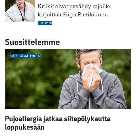
Kriisit eivät pysähdy rajoille,
kirjoittaa Sirpa Pietikäinen.
KOLUMNI
Suosittelemme
SIITEPÖLYALLERGIA
Pujoallergia jatkaa siitepölykautta
loppukesään