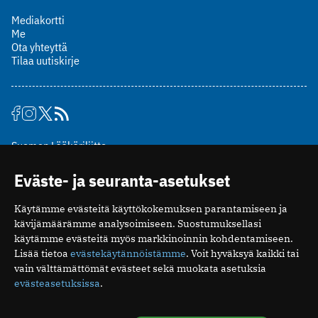
Mediakortti
Me
Ota yhteyttä
Tilaa uutiskirje
Suomen Lääkäriliitto
Mäkelänkatu 2, PL 49
Eväste- ja seuranta-asetukset
00510 Helsinki
puh. (09) 393 091
Käytämme evästeitä käyttökokemuksen parantamiseen ja
toimitus@potilaanlaakarilehti.fi
kävijämäärämme analysoimiseen. Suostumuksellasi
käytämme evästeitä myös markkinoinnin kohdentamiseen.
ISSN 2323-9476
Lisää tietoa
evästekäytännöistämme
. Voit hyväksyä kaikki tai
vain välttämättömät evästeet sekä muokata asetuksia
evästeasetuksissa
.