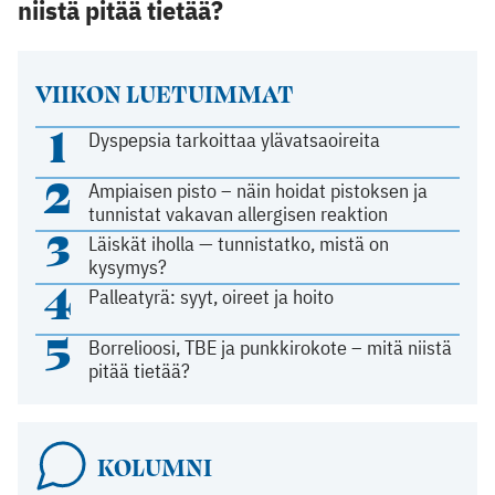
niistä pitää tietää?
VIIKON LUETUIMMAT
1
Dyspepsia tarkoittaa ylävatsaoireita
2
Ampiaisen pisto – näin hoidat pistoksen ja
tunnistat vakavan allergisen reaktion
3
Läiskät iholla — tunnistatko, mistä on
kysymys?
4
Palleatyrä: syyt, oireet ja hoito
5
Borrelioosi, TBE ja punkkirokote – mitä niistä
pitää tietää?
KOLUMNI