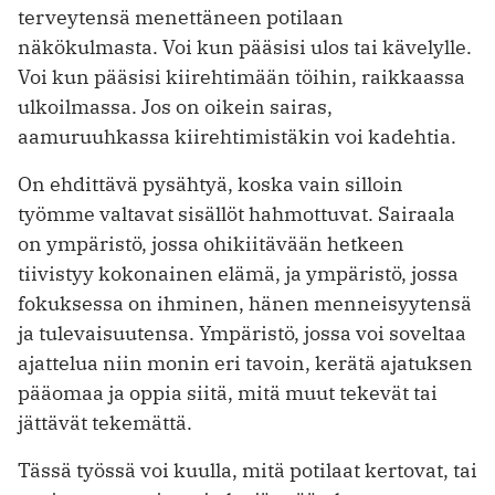
terveytensä menettäneen potilaan
näkökulmasta. Voi kun pääsisi ulos tai kävelylle.
Voi kun pääsisi kiirehtimään töihin, raikkaassa
ulkoilmassa. Jos on oikein sairas,
aamuruuhkassa kiirehtimistäkin voi kadehtia.
On ehdittävä pysähtyä, koska vain silloin
työmme valtavat sisällöt hahmottuvat. Sairaala
on ympäristö, jossa ohikiitävään hetkeen
tiivistyy kokonainen elämä, ja ympäristö, jossa
fokuksessa on ihminen, hänen menneisyytensä
ja tulevaisuutensa. Ympäristö, jossa voi soveltaa
ajattelua niin monin eri tavoin, kerätä ajatuksen
pääomaa ja oppia siitä, mitä muut tekevät tai
jättävät tekemättä.
Tässä työssä voi kuulla, mitä potilaat kertovat, tai