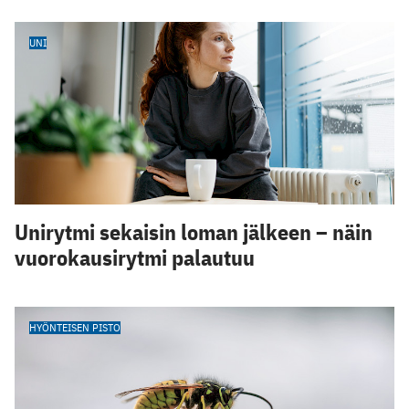
UNI
Unirytmi sekaisin loman jälkeen – näin
vuorokausirytmi palautuu
HYÖNTEISEN PISTO