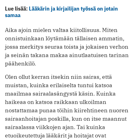
Lue lisää:
Lääkärin ja kirjailijan työssä on jotain
samaa
Aika ajoin mielen valtaa kiitollisuus. Miten
onnistuinkaan löytämään tällaisen ammatin,
jossa merkitys seuraa toista ja jokaisen verhon
ja seinän takana makaa ainutlaatuisen tarinan
päähenkilö.
Olen ollut kerran itsekin niin sairas, että
muistan, kuinka erilaiselta tuntui katsoa
maailmaa sairaalasängystä käsin. Kuinka
haikeaa on katsoa raikkaan ulkoilman
nostattamaa punaa töihin kiirehtineen nuoren
sairaanhoitajan poskilla, kun on itse maannut
sairaalassa viikkojen ajan. Tai kuinka
etuoikeutettuja lääkärit ja hoitajat ovat