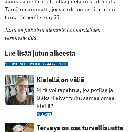
aavistaa ne tarinat, jotka jätetään kertomatta.
Tämä on ammatti, jossa arki on useimmiten
tarua ihmeellisempää.
Juttu on julkaistu aiemmin Lääkärilehden
verkkosivuilla.
Lue lisää jutun aiheesta
MIELIPIDE
VUOROVAIKUTUS
LÄÄKÄRIN TYÖ
Kielellä on väliä
Mitä voi tapahtua, jos potilas ja
lääkäri eivät puhu samaa omaa
kieltä?
MIELIPIDE
Terveys on osa turvallisuutta