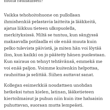
mutta rauhallisen?
Vaikka tehohoitohuone on pullollaan
ihmishenkiä pelastavia laitteita ja lääkkeitä,
ajatus liikkuu tieteen ulkopuolella,
merkityksissä. Miltä se tuntuu, kun sängyssä
makaavalla potilaalla ei ole enää muuta kuin
pelko tulevista päivistä, ja miten hän voi löytää
ilon, kun kaikki on jo päätetty hänen puolestaan.
Kun sairaus on tehnyt tehtävänsä, emmekä me
voi enää paljon. Voimme kuitenkin helpottaa,
rauhoittaa ja selittää. Siihen auttavat sanat.
Kollegan esimerkkiä noudattaen unohdan
hetkeksi tutun kielen, latinan, lääketieteen
kiertoilmaisut ja puhun niin kuin itse haluaisin
puhuttavan, suoraan mutta lempeästi.