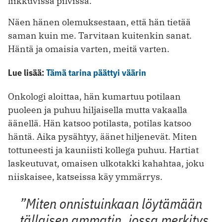
liikkuvissa pilvissä.
Näen hänen olemuksestaan, että hän tietää
saman kuin me. Tarvitaan kuitenkin sanat.
Häntä ja omaisia varten, meitä varten.
Lue lisää:
Tämä tarina päättyi väärin
Onkologi aloittaa, hän kumartuu potilaan
puoleen ja puhuu hiljaisella mutta vakaalla
äänellä. Hän katsoo potilasta, potilas katsoo
häntä. Aika pysähtyy, äänet hiljenevät. Miten
tottuneesti ja kauniisti kollega puhuu. Hartiat
laskeutuvat, omaisen ulkotakki kahahtaa, joku
niiskaisee, katseissa käy ymmärrys.
”Miten onnistuinkaan löytämään
tällaisen ammatin, jossa merkitys