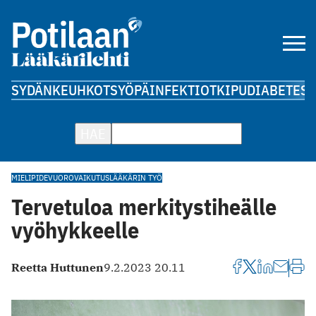
SYDÄN
KEUHKOT
SYÖPÄ
INFEKTIOT
KIPU
DIABETES
A
HAE
MIELIPIDE
VUOROVAIKUTUS
LÄÄKÄRIN TYÖ
Tervetuloa merkitystiheälle
vyöhykkeelle
Reetta Huttunen
9.2.2023 20.11