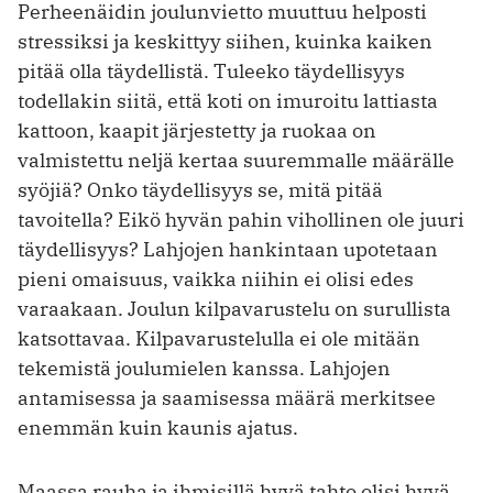
Perheenäidin joulunvietto muuttuu helposti
stressiksi ja keskittyy siihen, kuinka kaiken
pitää olla täydellistä. Tuleeko täydellisyys
todellakin siitä, että koti on imuroitu lattiasta
kattoon, kaapit järjestetty ja ruokaa on
valmistettu neljä kertaa suuremmalle määrälle
syöjiä? Onko täydellisyys se, mitä pitää
tavoitella? Eikö hyvän pahin vihollinen ole juuri
täydellisyys? Lahjojen hankintaan upotetaan
pieni omaisuus, vaikka niihin ei olisi edes
varaakaan. Joulun kilpavarustelu on surullista
katsottavaa. Kilpavarustelulla ei ole mitään
tekemistä joulumielen kanssa. Lahjojen
antamisessa ja saamisessa määrä merkitsee
enemmän kuin kaunis ajatus.
Maassa rauha ja ihmisillä hyvä tahto olisi hyvä