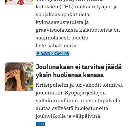
laitoksen (THL) mukaan tyhjiö- ja
suojakaasupakatuista,
kylmäsavustetuista ja
graavisuolatuista kalatuotteista on
säännöllisesti todettu
listeriabakteeria.
ELINTARVIKEHYGIENIA
Joulunakaan ei tarvitse jäädä
yksin huoliensa kanssa
Kriisipuhelin ja turvakodit toimivat
joulunakin. Syöpäjärjestöjen
valtakunnallinen neuvontapalvelu
auttaa syövästä huolestuneita
jouluviikolla ja välipäivinä.
JOULU