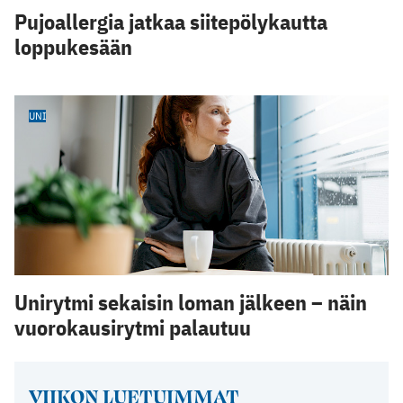
Pujoallergia jatkaa siitepölykautta
loppukesään
UNI
Unirytmi sekaisin loman jälkeen – näin
vuorokausirytmi palautuu
VIIKON LUETUIMMAT