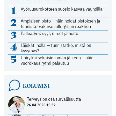
1
Vyöruusurokotteen suosio kasvaa vauhdilla
2
Ampiaisen pisto – näin hoidat pistoksen ja
tunnistat vakavan allergisen reaktion
3
Palleatyrä: syyt, oireet ja hoito
4
Läiskät iholla — tunnistatko, mistä on
kysymys?
5
Unirytmi sekaisin loman jälkeen – näin
vuorokausirytmi palautuu
KOLUMNI
Terveys on osa turvallisuutta
26.04.2026 15:32