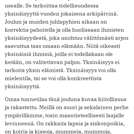
usealle. Se tarkoittaa todellisuudessa
yksinäisyyttä vuoden jokaisena arkipäivinä.
Joulun ja muiden juhlapyhien aikaan on
korrektia pahoitella ja olla huolissaan ihmisten
yksinäisyydestä, joka unohtuu välittömästi arjen
saavuttua taas omaan elämään. Niitä oikeasti
yksinäisiä ihmisiä, joilla ei todellakaan ole
ketään, on valitettavan paljon. Yksinäisyys ei
tarkoita yksin elämistä. Yksinäisyys voi olla
mielentila, tai se voi olla konkreettista
yksinäisyyttä.
Omaa tunnetilaa tänä jouluna kuvaa kiitollisuus
ja rakastettu. Meillä on suuri ja sekalainen perhe
ympärillämme, tosin maantieteellisesti laajalle
levinneenä. On rakkaita lapsia ja siskonpoikia,
on koiria ja kissoja, mummeja, mummoja,