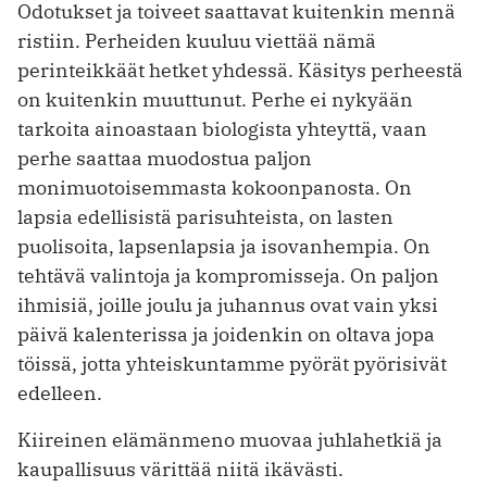
Odotukset ja toiveet saattavat kuitenkin mennä
ristiin. Perheiden kuuluu viettää nämä
perinteikkäät hetket yhdessä. Käsitys perheestä
on kuitenkin muuttunut. Perhe ei nykyään
tarkoita ainoastaan biologista yhteyttä, vaan
perhe saattaa muodostua paljon
monimuotoisemmasta kokoonpanosta. On
lapsia edellisistä parisuhteista, on lasten
puolisoita, lapsenlapsia ja isovanhempia. On
tehtävä valintoja ja kompromisseja. On paljon
ihmisiä, joille joulu ja juhannus ovat vain yksi
päivä kalenterissa ja joidenkin on oltava jopa
töissä, jotta yhteiskuntamme pyörät pyörisivät
edelleen.
Kiireinen elämänmeno muovaa juhlahetkiä ja
kaupallisuus värittää niitä ikävästi.