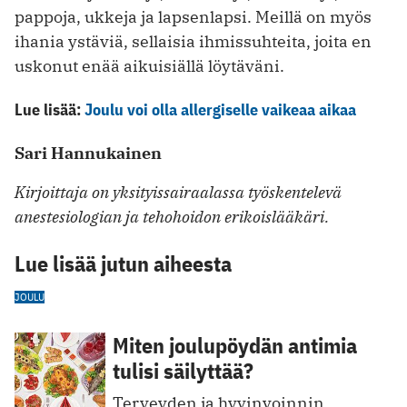
pappoja, ukkeja ja lapsenlapsi. Meillä on myös
ihania ystäviä, sellaisia ihmissuhteita, joita en
uskonut enää aikuisiällä löytäväni.
Lue lisää:
Joulu voi olla allergiselle vaikeaa aikaa
Sari Hannukainen
Kirjoittaja on yksityissairaalassa työskentelevä
anestesiologian ja tehohoidon erikoislääkäri.
Lue lisää jutun aiheesta
JOULU
Miten joulupöydän antimia
tulisi säilyttää?
Terveyden ja hyvinvoinnin