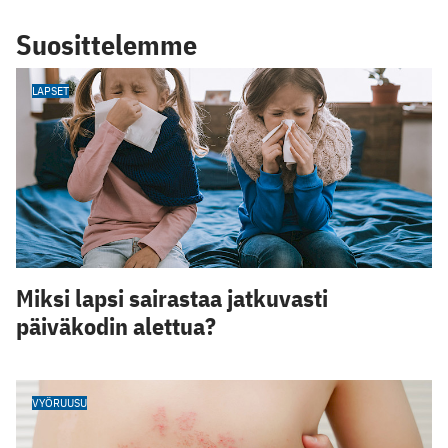
Suosittelemme
LAPSET
Miksi lapsi sairastaa jatkuvasti
päiväkodin alettua?
VYÖRUUSU