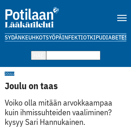
SYDÄN
KEUHKOT
SYÖPÄ
INFEKTIOT
KIPU
DIABETES
A
HAE
JOULU
Joulu on taas
Voiko olla mitään arvokkaampaa
kuin ihmissuhteiden vaaliminen?
kysyy Sari Hannukainen.