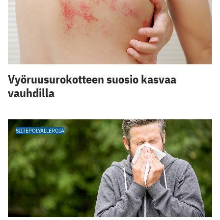
Vyöruusurokotteen suosio kasvaa
vauhdilla
SIITEPÖLYALLERGIA