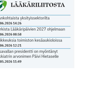
LÄÄKÄRILIITOSTA
ankohtaista yksityissektorilta
.06.2026 14:26
rkista Lääkäripäivien 2027 ohjelmaan
.06.2026 08:58
ikkeuksia toimiston kesäaukioloissa
.06.2026 12:21
savallan presidentti on myöntänyt
kkiatrin arvonimen Päivi Hietaselle
.05.2026 11:49