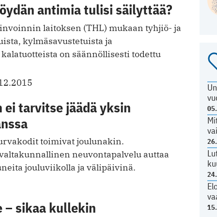
öydän antimia tulisi säilyttää?
invoinnin laitoksen (THL) mukaan tyhjiö- ja
ista, kylmäsavustetuista ja
 kalatuotteista on säännöllisesti todettu
12.2015
Un
vu
ei tarvitse jäädä yksin
05
anssa
Mi
va
turvakodit toimivat joulunakin.
26
Lu
 valtakunnallinen neuvontapalvelu auttaa
ku
neita jouluviikolla ja välipäivinä.
24
El
va
 – sikaa kullekin
15