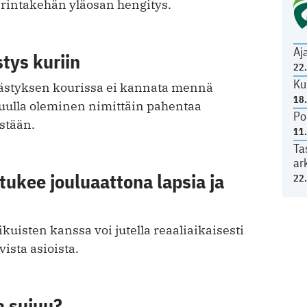
 rintakehän yläosan hengitys.
Aj
tys kuriin
22
Ku
ärästyksen kourissa ei kannata mennä
18
ulla oleminen nimittäin pahentaa
Po
stään.
11
Ta
ar
tukee jouluaattona lapsia ja
22
kuisten kanssa voi jutella reaaliaikaisesti
ista asioista.
a sujuu?