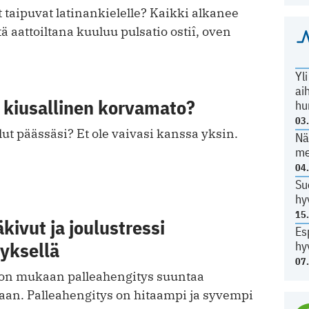
taipuvat latinankielelle? Kaikki alkanee
tä aattoiltana kuuluu pulsatio ostiî, oven
Yl
ai
 kiusallinen korvamato?
hu
03
lut päässäsi? Et ole vaivasi kanssa yksin.
Nä
me
04
Su
hy
15
kivut ja joulustressi
Es
yksellä
hy
07
on mukaan palleahengitys suuntaa
aan. Palleahengitys on hitaampi ja syvempi