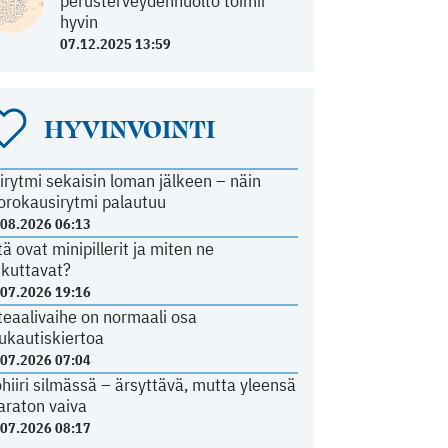
perusterveydenhuolto toimii
hyvin
07.12.2025 13:59
HYVINVOINTI
irytmi sekaisin loman jälkeen – näin
orokausirytmi palautuu
.08.2026 06:13
tä ovat minipillerit ja miten ne
ikuttavat?
.07.2026 19:16
teaalivaihe on normaali osa
ukautiskiertoa
.07.2026 07:04
ohiiri silmässä – ärsyttävä, mutta yleensä
araton vaiva
.07.2026 08:17