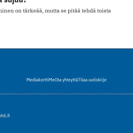
inen on tärkeää, mutta se pitää tehdä toista
Mediakortti
Me
Ota yhteyttä
Tilaa uutiskirje
hti.fi