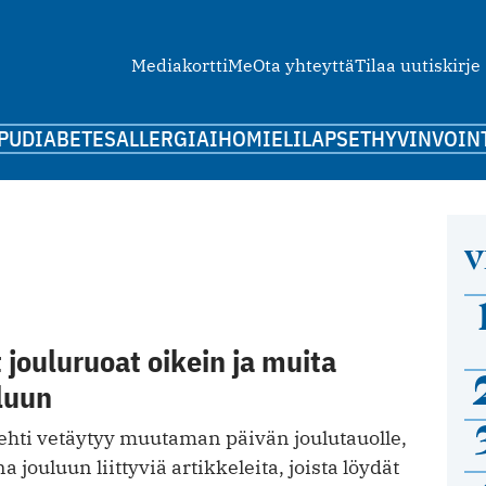
Mediakortti
Me
Ota yhteyttä
Tilaa uutiskirje
PU
DIABETES
ALLERGIA
IHO
MIELI
LAPSET
HYVINVOIN
V
t jouluruoat oikein ja muita
luun
lehti vetäytyy muutaman päivän joulutauolle,
a jouluun liittyviä artikkeleita, joista löydät