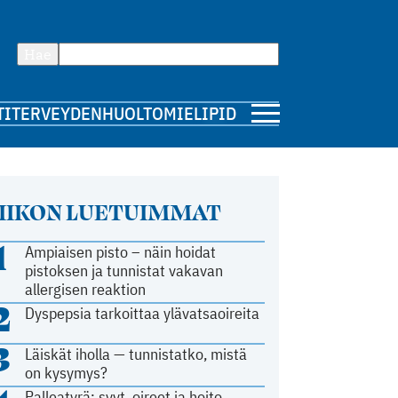
Hae
TI
TERVEYDENHUOLTO
MIELIPIDE
IIKON LUETUIMMAT
1
Ampiaisen pisto – näin hoidat
pistoksen ja tunnistat vakavan
allergisen reaktion
2
Dyspepsia tarkoittaa ylävatsaoireita
3
Läiskät iholla — tunnistatko, mistä
on kysymys?
Palleatyrä: syyt, oireet ja hoito