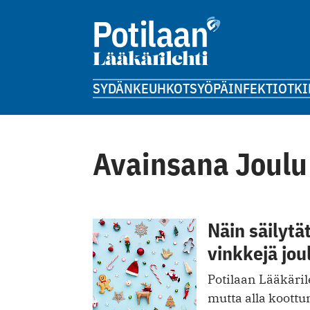
SYDÄN
KEUHKOT
SYÖPÄ
INFEKTIOT
KI
Avainsana Joulu
Näin säilytä
vinkkejä jou
Potilaan Lääkäri
mutta alla koottun