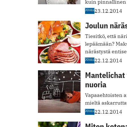
kuin pinnallinen
JOULU
23.12.2014
Joulun näräs
Tiesitkö, että n
lepäämään? Maku
närästystä entise
JOULU
22.12.2014
Mantelichat 
nuoria
Vapaaehtoisten ai
mieltä askarruttav
JOULU
22.12.2014
Miten koton