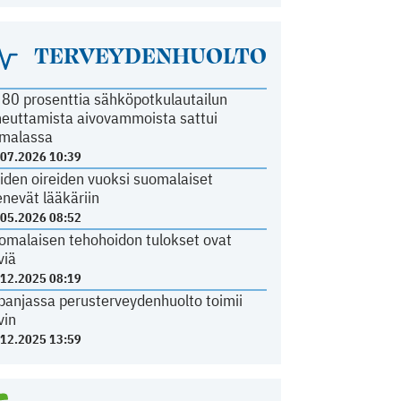
TERVEYDENHUOLTO
i 80 prosenttia sähköpotkulautailun
heuttamista aivovammoista sattui
malassa
.07.2026 10:39
iden oireiden vuoksi suomalaiset
nevät lääkäriin
.05.2026 08:52
omalaisen tehohoidon tulokset ovat
viä
.12.2025 08:19
panjassa perusterveydenhuolto toimii
vin
.12.2025 13:59