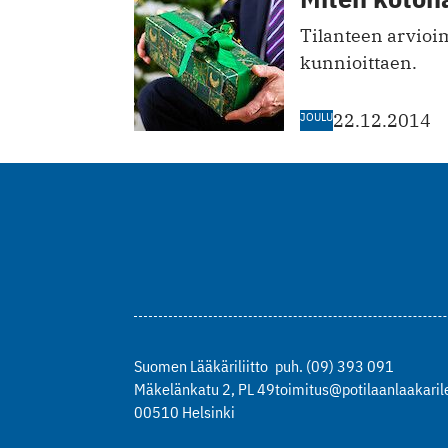
Tilanteen arvioim
kunnioittaen.
JOULU
22.12.2014
Suomen Lääkäriliitto
puh. (09) 393 091
Mäkelänkatu 2, PL 49
toimitus@potilaanlaakarile
00510 Helsinki