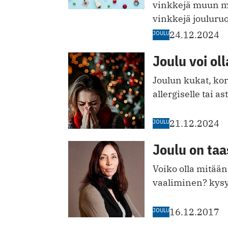
vinkkejä muun mu
vinkkejä jouluru
JOULU
24.12.2024
Joulu voi oll
Joulun kukat, kori
allergiselle tai as
JOULU
21.12.2024
Joulu on taa
Voiko olla mitä
vaaliminen? kys
JOULU
16.12.2017