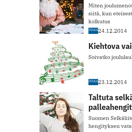
Miten joulumenot 
siitä, kun eteises
kolkutus
JOULU
24.12.2014
Kiehtova vai
Soivatko joululau
JOULU
23.12.2014
Taltuta selkä
palleahengit
Suomen Selkäliit
hengityksen vats