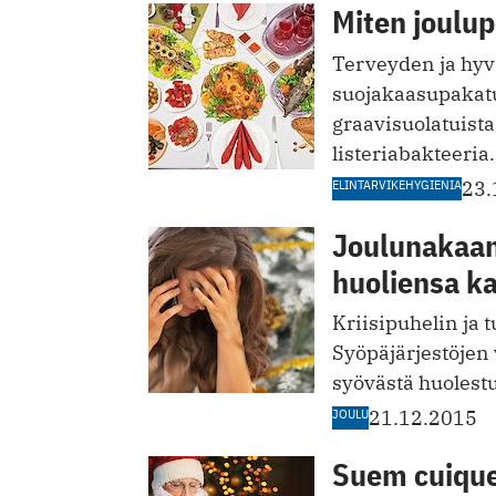
Miten joulup
Terveyden ja hyv
suojakaasupakatu
graavisuolatuista
listeriabakteeria.
ELINTARVIKEHYGIENIA
23.
Joulunakaan 
huoliensa k
Kriisipuhelin ja 
Syöpäjärjestöjen
syövästä huolestu
JOULU
21.12.2015
Suem cuique