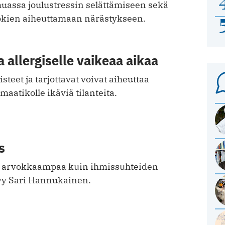
assa joulustressin selättämiseen sekä
okien aiheuttamaan närästykseen.
a allergiselle vaikeaa aikaa
steet ja tarjottavat voivat aiheuttaa
tmaatikolle ikäviä tilanteita.
s
än arvokkaampaa kuin ihmissuhteiden
yy Sari Hannukainen.