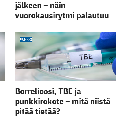
jälkeen – näin
vuorokausirytmi palautuu
PUNKKI
Borrelioosi, TBE ja
punkkirokote – mitä niistä
pitää tietää?