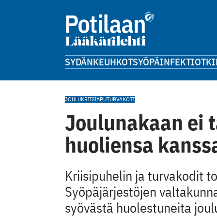
SYDÄN
KEUHKOT
SYÖPÄ
INFEKTIOT
KI
JOULU
KRIISIAPU
TURVAKOTI
Joulunakaan ei t
huoliensa kanss
Kriisipuhelin ja turvakodit t
Syöpäjärjestöjen valtakunn
syövästä huolestuneita jouluv