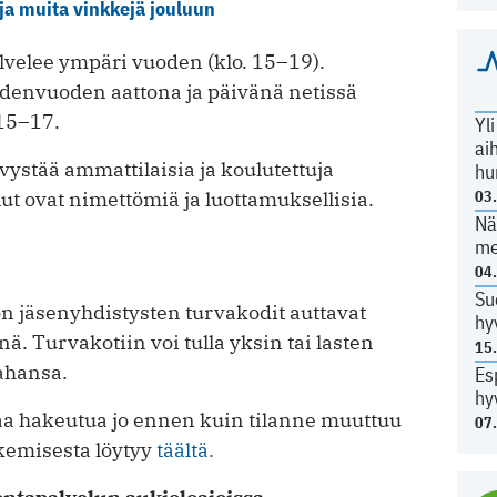
 ja muita vinkkejä jouluun
lvelee ympäri vuoden (klo. 15–19).
udenvuoden aattona ja päivänä netissä
 15–17.
Yl
ai
vystää ammattilaisia ja koulutettuja
hu
t ovat nimettömiä ja luottamuksellisia.
03
Nä
me
04
Su
on jäsenyhdistysten turvakodit auttavat
hy
. Turvakotiin voi tulla yksin tai lasten
15
ahansa.
Es
hy
taa hakeutua jo ennen kuin tilanne muuttuu
07
akemisesta löytyy
täältä.