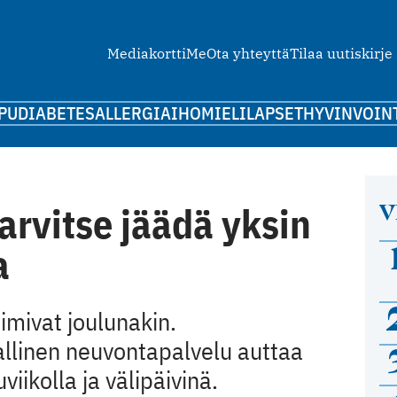
Mediakortti
Me
Ota yhteyttä
Tilaa uutiskirje
PU
DIABETES
ALLERGIA
IHO
MIELI
LAPSET
HYVINVOIN
V
arvitse jäädä yksin
a
oimivat joulunakin.
allinen neuvontapalvelu auttaa
iikolla ja välipäivinä.