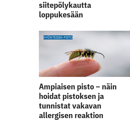
siitepölykautta
loppukesään
HYÖNTEISEN PISTO
Ampiaisen pisto – näin
hoidat pistoksen ja
tunnistat vakavan
allergisen reaktion