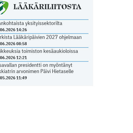
LÄÄKÄRILIITOSTA
ankohtaista yksityissektorilta
.06.2026 14:26
rkista Lääkäripäivien 2027 ohjelmaan
.06.2026 08:58
ikkeuksia toimiston kesäaukioloissa
.06.2026 12:21
savallan presidentti on myöntänyt
kkiatrin arvonimen Päivi Hietaselle
.05.2026 11:49