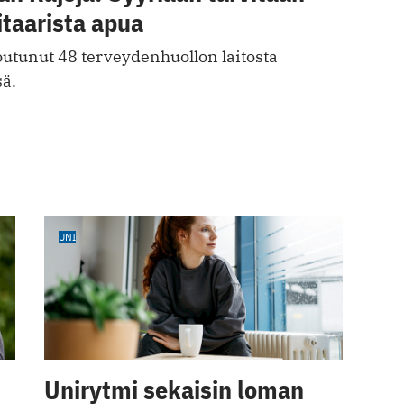
taarista apua
outunut 48 terveydenhuollon laitosta
ä.
UNI
Unirytmi sekaisin loman