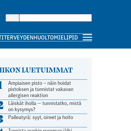
Hae
TI
TERVEYDENHUOLTO
MIELIPIDE
IIKON LUETUIMMAT
1
Ampiaisen pisto – näin hoidat
pistoksen ja tunnistat vakavan
allergisen reaktion
2
Läiskät iholla — tunnistatko, mistä
on kysymys?
3
Palleatyrä: syyt, oireet ja hoito
Tunnista punkin pureman jälki