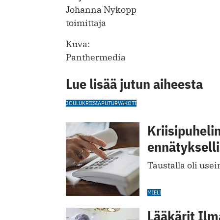
Johanna Nykopp
toimittaja
Kuva:
Panthermedia
Lue lisää jutun aiheesta
JOULU
KRIISIAPU
TURVAKOTI
Kriisipuheli
ennätykselli
Taustalla oli use
MIELI
Lääkärit Ilm