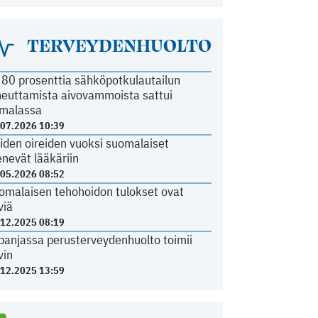
TERVEYDENHUOLTO
i 80 prosenttia sähköpotkulautailun
heuttamista aivovammoista sattui
malassa
.07.2026 10:39
iden oireiden vuoksi suomalaiset
nevät lääkäriin
.05.2026 08:52
omalaisen tehohoidon tulokset ovat
viä
.12.2025 08:19
panjassa perusterveydenhuolto toimii
vin
.12.2025 13:59