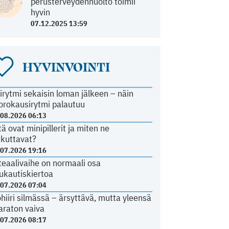
perusterveydenhuolto toimii
hyvin
07.12.2025 13:59
HYVINVOINTI
irytmi sekaisin loman jälkeen – näin
orokausirytmi palautuu
.08.2026 06:13
tä ovat minipillerit ja miten ne
ikuttavat?
.07.2026 19:16
teaalivaihe on normaali osa
ukautiskiertoa
.07.2026 07:04
ohiiri silmässä – ärsyttävä, mutta yleensä
araton vaiva
.07.2026 08:17