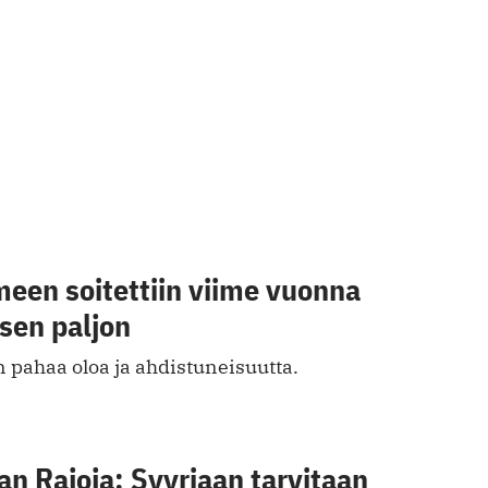
meen soitettiin viime vuonna
sen paljon
in pahaa oloa ja ahdistuneisuutta.
an Rajoja: Syyriaan tarvitaan