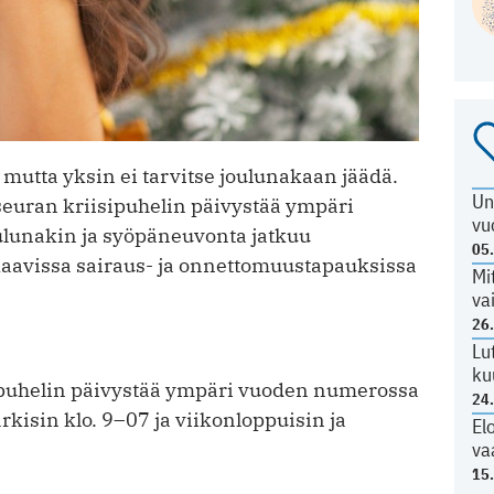
mutta yksin ei tarvitse joulunakaan jäädä.
Un
uran kriisipuhelin päivystää ympäri
vu
ulunakin ja syöpäneuvonta jatkuu
05
kaavissa sairaus- ja onnettomuustapauksissa
Mi
va
26
Lu
ku
puhelin päivystää ympäri vuoden numerossa
24
isin klo. 9–07 ja viikonloppuisin ja
El
va
15