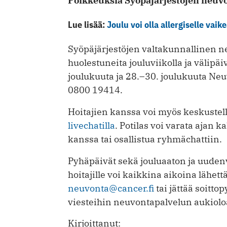
Poikkeuksia Syöpäjärjestöjen neuvo
Lue lisää:
Joulu voi olla allergiselle vaik
Syöpäjärjestöjen valtakunnallinen n
huolestuneita jouluviikolla ja välipä
joulukuuta ja 28.–30. joulukuuta Neu
0800 19414.
Hoitajien kanssa voi myös keskustell
livechatilla
. Potilas voi varata ajan
kanssa tai osallistua ryhmächattiin.
Pyhäpäivät sekä jouluaaton ja uuden
hoitajille voi kaikkina aikoina lähe
neuvonta@cancer.fi
tai jättää soitto
viesteihin neuvontapalvelun aukiolo
Kirjoittanut: