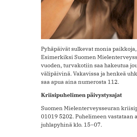
Pyhäpäivät sulkevat monia paikkoja, 
Esimerkiksi Suomen Mielenterveysse
vuoden, turvakotiin saa hakeutua jo
välipäivinä. Vakavissa ja henkeä uh
saa apua aina numerosta 112.
Kriisipuhelimen päivystysajat
Suomen Mielenterveysseuran kriisi
01019 5202. Puhelimeen vastataan ark
juhlapyhinä klo. 15–07.