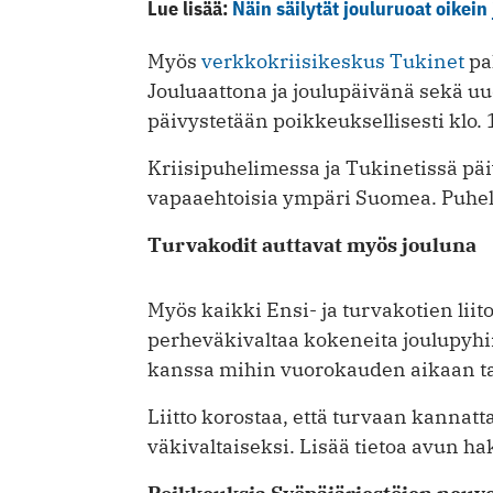
Lue lisää:
Näin säilytät jouluruoat oikein
Myös
verkkokriisikeskus Tukinet
pa
Jouluaattona ja joulupäivänä sekä u
päivystetään poikkeuksellisesti klo.
Kriisipuhelimessa ja Tukinetissä päi
vapaaehtoisia ympäri Suomea. Puhelu
Turvakodit auttavat myös jouluna
Myös kaikki Ensi- ja turvakotien liit
perheväkivaltaa kokeneita joulupyhinä
kanssa mihin vuorokauden aikaan t
Liitto korostaa, että turvaan kannat
väkivaltaiseksi. Lisää tietoa avun h