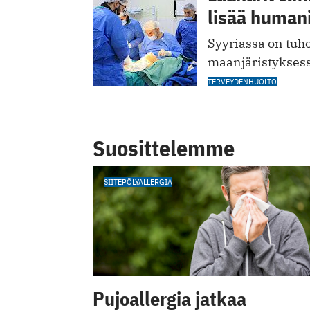
lisää humani
Syyriassa on tuh
maanjäristyksess
TERVEYDENHUOLTO
Suosittelemme
SIITEPÖLYALLERGIA
Pujoallergia jatkaa