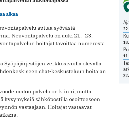
ntapalvelun aukioloajoissa
eaa aikaa
Aj
euvontapalvelu auttaa syövästä
22
ivinä. Neuvontapalvelu on auki 21.–23.
Ku
18
vontapalvelun hoitajat tavoittaa numerosta
Po
11
Ta
a Syöpäjärjestöjen verkkosivuilla olevalla
ar
 kahdenkeskiseen chat-keskusteluun hoitajan
22
vuodenaaton palvelu on kiinni, mutta
ttää kysymyksiä sähköpostilla osoitteeseen
pyynnön vastaajaan. Hoitajat vastaavat
aikana.