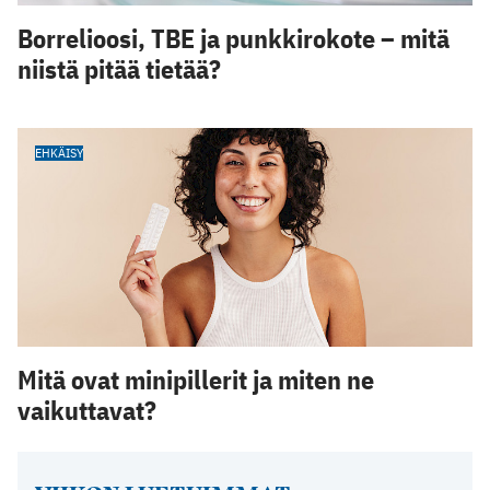
Borrelioosi, TBE ja punkkirokote – mitä
niistä pitää tietää?
EHKÄISY
Mitä ovat minipillerit ja miten ne
vaikuttavat?