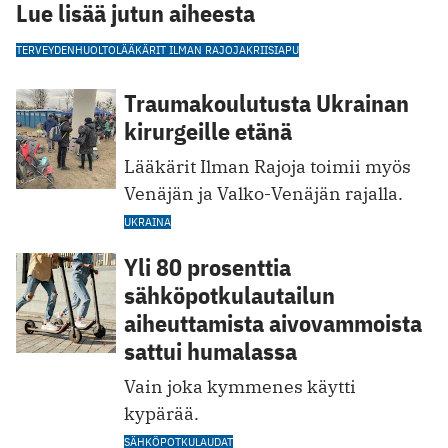
Lue lisää jutun aiheesta
TERVEYDENHUOLTO
LÄÄKÄRIT ILMAN RAJOJA
KRIISIAPU
Traumakoulutusta Ukrainan
kirurgeille etänä
Lääkärit Ilman Rajoja toimii myös
Venäjän ja Valko-Venäjän rajalla.
UKRAINA
Yli 80 prosenttia
sähköpotkulautailun
aiheuttamista aivovammoista
sattui humalassa
Vain joka kymmenes käytti
kypärää.
SÄHKÖPOTKULAUDAT