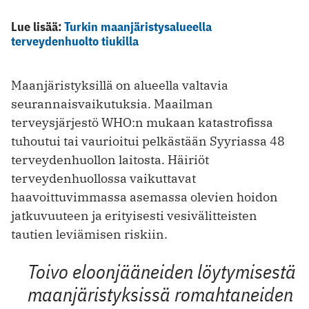
Lue lisää:
Turkin maanjäristysalueella
terveydenhuolto tiukilla
Maanjäristyksillä on alueella valtavia
seurannaisvaikutuksia. Maailman
terveysjärjestö WHO:n mukaan katastrofissa
tuhoutui tai vaurioitui pelkästään Syyriassa 48
terveydenhuollon laitosta. Häiriöt
terveydenhuollossa vaikuttavat
haavoittuvimmassa asemassa olevien hoidon
jatkuvuuteen ja erityisesti vesivälitteisten
tautien leviämisen riskiin.
Toivo eloonjääneiden löytymisestä
maanjäristyksissä romahtaneiden