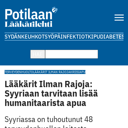
SYDÄN
KEUHKOT
SYÖPÄ
INFEKTIOT
KIPU
DIABETES
A
HAE
TERVEYDENHUOLTO
LÄÄKÄRIT ILMAN RAJOJA
KRIISIAPU
Lääkärit Ilman Rajoja:
Syyriaan tarvitaan lisää
humanitaarista apua
Syyriassa on tuhoutunut 48