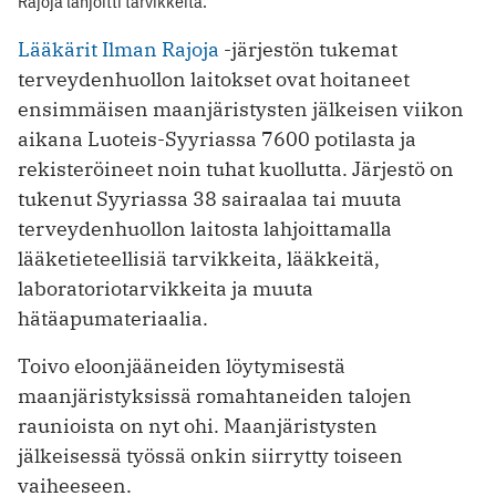
Rajoja lahjoitti tarvikkeita.
Lääkärit Ilman Rajoja
-järjestön tukemat
terveydenhuollon laitokset ovat hoitaneet
ensimmäisen maanjäristysten jälkeisen viikon
aikana Luoteis-Syyriassa 7600 potilasta ja
rekisteröineet noin tuhat kuollutta. Järjestö on
tukenut Syyriassa 38 sairaalaa tai muuta
terveydenhuollon laitosta lahjoittamalla
lääketieteellisiä tarvikkeita, lääkkeitä,
laboratoriotarvikkeita ja muuta
hätäapumateriaalia.
Toivo eloonjääneiden löytymisestä
maanjäristyksissä romahtaneiden talojen
raunioista on nyt ohi. Maanjäristysten
jälkeisessä työssä onkin siirrytty toiseen
vaiheeseen.