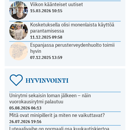
Viikon käänteiset uutiset
15.03.2026 10:15
Kosketuksella olisi monenlaista käyttöä
parantamisessa
11.12.2025 09:58
Espanjassa perusterveydenhuolto toimii
hyvin
07.12.2025 13:59
HYVINVOINTI
Unirytmi sekaisin loman jälkeen – näin
vuorokausirytmi palautuu
05.08.2026 06:13
Mitä ovat minipillerit ja miten ne vaikuttavat?
26.07.2026 19:16
Luteaalivaihe on normaali osa kuukautiskiertoa