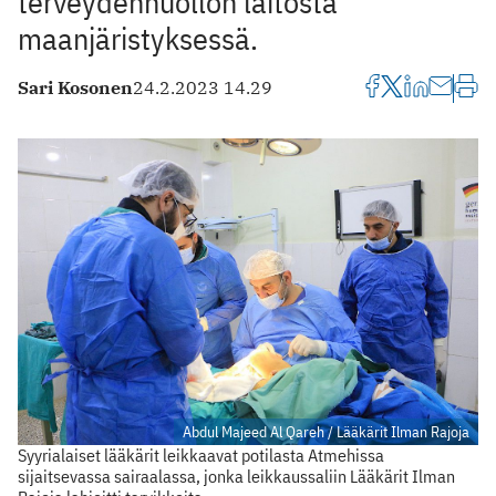
terveydenhuollon laitosta
maanjäristyksessä.
Sari Kosonen
24.2.2023 14.29
Abdul Majeed Al Qareh / Lääkärit Ilman Rajoja
Syyrialaiset lääkärit leikkaavat potilasta Atmehissa
sijaitsevassa sairaalassa, jonka leikkaussaliin Lääkärit Ilman