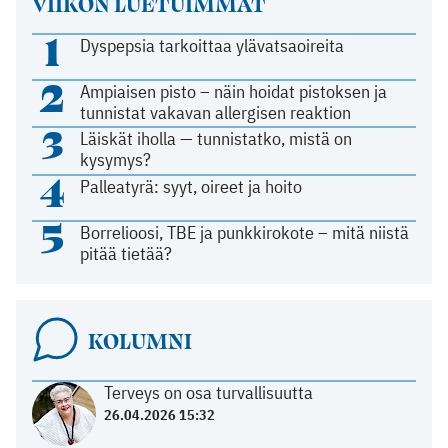
VIIKON LUETUIMMAT
1
Dyspepsia tarkoittaa ylävatsaoireita
2
Ampiaisen pisto – näin hoidat pistoksen ja
tunnistat vakavan allergisen reaktion
3
Läiskät iholla — tunnistatko, mistä on
kysymys?
4
Palleatyrä: syyt, oireet ja hoito
5
Borrelioosi, TBE ja punkkirokote – mitä niistä
pitää tietää?
KOLUMNI
Terveys on osa turvallisuutta
26.04.2026 15:32