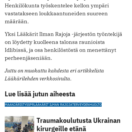
Henkilökunta työskentelee kellon ympäri
vastatakseen loukkaantuneiden suureen
määrään.
Yksi Lääkärit Ilman Rajoja -järjestön työntekijä
on löydetty kuolleena talonsa raunioista
Idlibissä, ja osa henkilöstöstä on menettänyt
perheenjäseniään.
Juttu on muokattu kahdesta eri artikkelista
Lääkärilehden verkkosivulta.
Lue lisää jutun aiheesta
MAANJÄRISTYS
SPR
LÄÄKÄRIT ILMAN RAJOJA
TERVEYDENHUOLTO
Traumakoulutusta Ukrainan
kirurgeille etänä