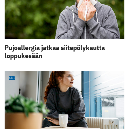
Pujoallergia jatkaa siitepölykautta
loppukesään
UNI