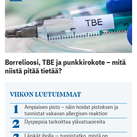
Borrelioosi, TBE ja punkkirokote – mitä
niistä pitää tietää?
VIIKON LUETUIMMAT
1
Ampiaisen pisto – näin hoidat pistoksen ja
tunnistat vakavan allergisen reaktion
2
Dyspepsia tarkoittaa ylävatsaoireita
Läiskät iholla — tunnistatko, mistä on