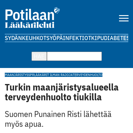
SYDÄN
KEUHKOT
SYÖPÄ
INFEKTIOT
KIPU
DIABETES
A
HAE
MAANJÄRISTYS
SPR
LÄÄKÄRIT ILMAN RAJOJA
TERVEYDENHUOLTO
Turkin maanjäristysalueella
terveydenhuolto tiukilla
Suomen Punainen Risti lähettää
myös apua.