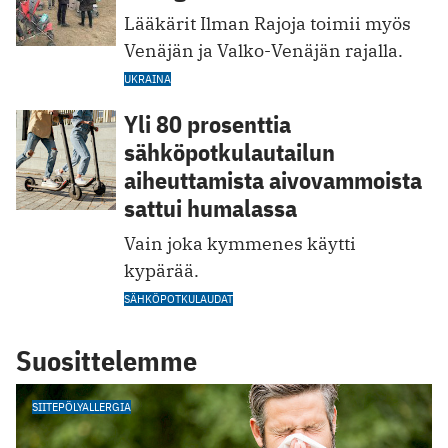
Lääkärit Ilman Rajoja toimii myös
Venäjän ja Valko-Venäjän rajalla.
UKRAINA
Yli 80 prosenttia
sähköpotkulautailun
aiheuttamista aivovammoista
sattui humalassa
Vain joka kymmenes käytti
kypärää.
SÄHKÖPOTKULAUDAT
Suosittelemme
SIITEPÖLYALLERGIA