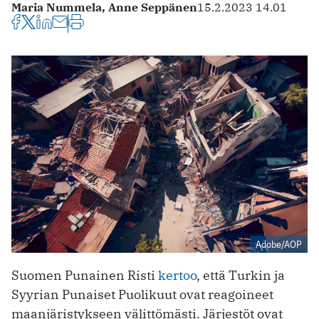
Maria Nummela,
Anne Seppänen
15.2.2023 14.01
Adobe/AOP
Suomen Punainen Risti
kertoo
, että Turkin ja
Syyrian Punaiset Puolikuut ovat reagoineet
maanjäristykseen välittömästi. Järjestöt ovat