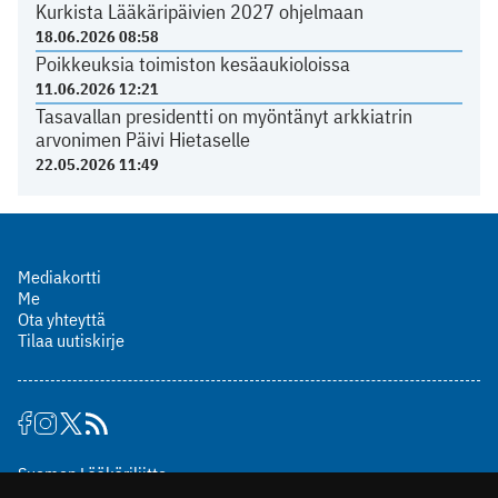
Kurkista Lääkäripäivien 2027 ohjelmaan
18.06.2026 08:58
Poikkeuksia toimiston kesäaukioloissa
11.06.2026 12:21
Tasavallan presidentti on myöntänyt arkkiatrin
arvonimen Päivi Hietaselle
22.05.2026 11:49
Mediakortti
Me
Ota yhteyttä
Tilaa uutiskirje
Suomen Lääkäriliitto