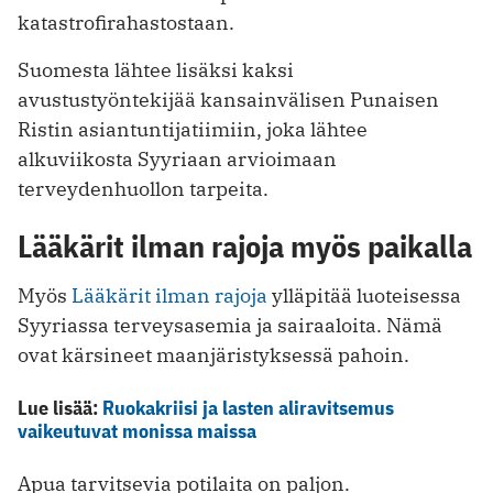
katastrofirahastostaan.
Suomesta lähtee lisäksi kaksi
avustustyöntekijää kansainvälisen Punaisen
Ristin asiantuntijatiimiin, joka lähtee
alkuviikosta Syyriaan arvioimaan
terveydenhuollon tarpeita.
Lääkärit ilman rajoja myös paikalla
Myös
Lääkärit ilman rajoja
ylläpitää luoteisessa
Syyriassa terveysasemia ja sairaaloita. Nämä
ovat kärsineet maanjäristyksessä pahoin.
Lue lisää:
Ruokakriisi ja lasten aliravitsemus
vaikeutuvat monissa maissa
Apua tarvitsevia potilaita on paljon.