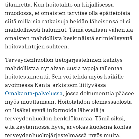
tilannetta. Kun hoitotahto on kirjallisessa
muodossa, ei omaisten tarvitse olla epätietoisia
siitä millaisia ratkaisuja heidän läheisensä olisi
mahdollisesti halunnut. Tämä osaltaan vähentää
omaisten mahdollista keskinäistä erimielisyyttä
hoitovalintojen suhteen.
Terveydenhuollon tietojärjestelmien kehitys
mahdollistaa nyt aivan uusia tapoja tallentaa
hoitotestamentti. Sen voi tehdä myös kaikille
avoimessa Kanta-arkistoon liittyvässä
Omakanta-palvelussa
, jossa dokumenttia pääsee
myös muuttamaan. Hoitotahdon olemassaolosta
on lisäksi syytä informoida läheisiä ja
terveydenhuollon henkilökuntaa. Tämä siksi,
että käytännössä hyvä, arvokas kuolema kohtaa
terveydenhuoltojärjestelmässä myös muita,