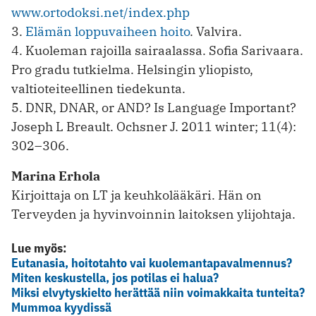
www.ortodoksi.net/index.php
3.
Elämän loppuvaiheen hoito
. Valvira.
4. Kuoleman rajoilla sairaalassa. Sofia Sarivaara.
Pro gradu tutkielma. Helsingin yliopisto,
valtioteiteellinen tiedekunta.
5. DNR, DNAR, or AND? Is Language Important?
Joseph L Breault. Ochsner J. 2011 winter; 11(4):
302–306.
Marina Erhola
Kirjoittaja on LT ja keuhkolääkäri. Hän on
Terveyden ja hyvinvoinnin laitoksen ylijohtaja.
Lue myös:
Eutanasia, hoitotahto vai kuolemantapavalmennus?
Miten keskustella, jos potilas ei halua?
Miksi elvytyskielto herättää niin voimakkaita tunteita?
Mummoa kyydissä