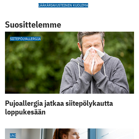
LÄÄKÄRIAVUSTEINEN KUOLEMA
Suosittelemme
SIITEPÖLYALLERGIA
Pujoallergia jatkaa siitepölykautta
loppukesään
UNI