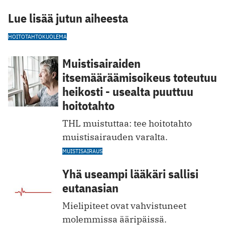
Lue lisää jutun aiheesta
HOITOTAHTO
KUOLEMA
Muistisairaiden
itsemääräämisoikeus toteutuu
heikosti - usealta puuttuu
hoitotahto
THL muistuttaa: tee hoitotahto
muistisairauden varalta.
MUISTISAIRAUS
Yhä useampi lääkäri sallisi
eutanasian
Mielipiteet ovat vahvistuneet
molemmissa ääripäissä.