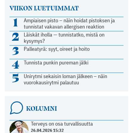
VIIKON LUETUIMMAT
1
Ampiaisen pisto – näin hoidat pistoksen ja
tunnistat vakavan allergisen reaktion
2
Läiskät iholla — tunnistatko, mistä on
kysymys?
3
Palleatyrä: syyt, oireet ja hoito
4
Tunnista punkin pureman jälki
5
Unirytmi sekaisin loman jälkeen – näin
vuorokausirytmi palautuu
KOLUMNI
Terveys on osa turvallisuutta
26.04.2026 15:32