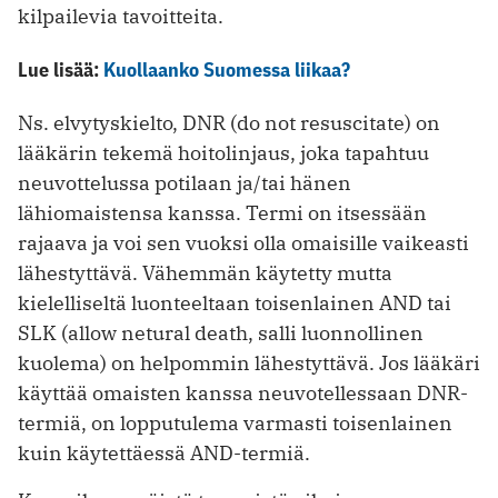
kilpailevia tavoitteita.
Lue lisää:
Kuollaanko Suomessa liikaa?
Ns. elvytyskielto, DNR (do not resuscitate) on
lääkärin tekemä hoitolinjaus, joka tapahtuu
neuvottelussa potilaan ja/tai hänen
lähiomaistensa kanssa. Termi on itsessään
rajaava ja voi sen vuoksi olla omaisille vaikeasti
lähestyttävä. Vähemmän käytetty mutta
kielelliseltä luonteeltaan toisenlainen AND tai
SLK (allow netural death, salli luonnollinen
kuolema) on helpommin lähestyttävä. Jos lääkäri
käyttää omaisten kanssa neuvotellessaan DNR-
termiä, on lopputulema varmasti toisenlainen
kuin käytettäessä AND-termiä.