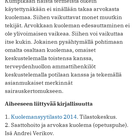
Kumpikaan näistä termeistä oikein
käytettynäkään ei sinällään takaa arvokasta
kuolemaa. Siihen vaikuttavat monet muutkin
tekijät. Arvokkaan kuoleman edesauttaminen ei
ole ylivoimaisen vaikeaa. Siihen voi vaikuttaa
itse kukin. Jokainen pysähtymällä pohtimaan
omalta osaltaan kuolemaa, omaiset
keskustelemalla toistensa kanssa,
terveydenhuollon ammattihenkilöt
keskustelemalla potilaan kanssa ja tekemällä
asianmukaiset merkinnät
sairauskertomukseen.
Aiheeseen liittyvää kirjallisuutta
1.
Kuolemansyytilasto 2014
. Tilastokeskus.
2. Saattohoito ja arvokas kuolema (opetuspuhe).
Isä Andrei Verikov.