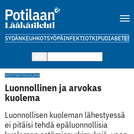
SYDÄN
KEUHKOT
SYÖPÄ
INFEKTIOT
KIPU
DIABETES
A
HAE
HOITOTAHTO
KUOLEMA
Luonnollinen ja arvokas
kuolema
Luonnollisen kuoleman lähestyessä
ei pitäisi tehdä epäluonnollisia