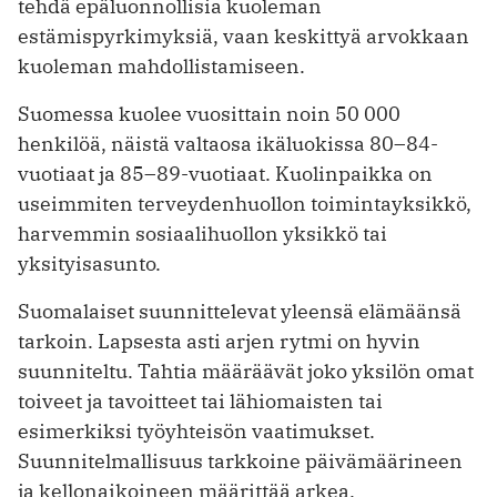
tehdä epäluonnollisia kuoleman
estämispyrkimyksiä, vaan keskittyä arvokkaan
kuoleman mahdollistamiseen.
Suomessa kuolee vuosittain noin 50 000
henkilöä, näistä valtaosa ikäluokissa 80–84-
vuotiaat ja 85–89-vuotiaat. Kuolinpaikka on
useimmiten terveydenhuollon toimintayksikkö,
harvemmin sosiaalihuollon yksikkö tai
yksityisasunto.
Suomalaiset suunnittelevat yleensä elämäänsä
tarkoin. Lapsesta asti arjen rytmi on hyvin
suunniteltu. Tahtia määräävät joko yksilön omat
toiveet ja tavoitteet tai lähiomaisten tai
esimerkiksi työyhteisön vaatimukset.
Suunnitelmallisuus tarkkoine päivämäärineen
ja kellonaikoineen määrittää arkea.