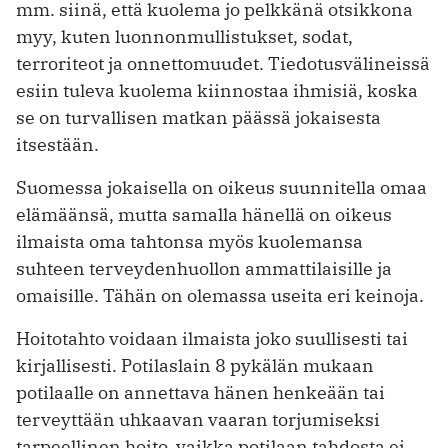
mm. siinä, että kuolema jo pelkkänä otsikkona
myy, kuten luonnonmullistukset, sodat,
terroriteot ja onnettomuudet. Tiedotusvälineissä
esiin tuleva kuolema kiinnostaa ihmisiä, koska
se on turvallisen matkan päässä jokaisesta
itsestään.
Suomessa jokaisella on oikeus suunnitella omaa
elämäänsä, mutta samalla hänellä on oikeus
ilmaista oma tahtonsa myös kuolemansa
suhteen terveydenhuollon ammattilaisille ja
omaisille. Tähän on olemassa useita eri keinoja.
Hoitotahto voidaan ilmaista joko suullisesti tai
kirjallisesti. Potilaslain 8 pykälän mukaan
potilaalle on annettava hänen henkeään tai
terveyttään uhkaavan vaaran torjumiseksi
tarpeellinen hoito, vaikka potilaan tahdosta ei