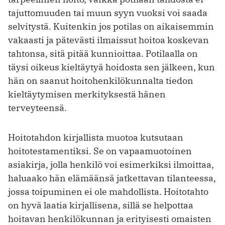
tajuttomuuden tai muun syyn vuoksi voi saada
selvitystä. Kuitenkin jos potilas on aikaisemmin
vakaasti ja pätevästi ilmaissut hoitoa koskevan
tahtonsa, sitä pitää kunnioittaa. Potilaalla on
täysi oikeus kieltäytyä hoidosta sen jälkeen, kun
hän on saanut hoitohenkilökunnalta tiedon
kieltäytymisen merkityksestä hänen
terveyteensä.
Hoitotahdon kirjallista muotoa kutsutaan
hoitotestamentiksi. Se on vapaamuotoinen
asiakirja, jolla henkilö voi esimerkiksi ilmoittaa,
haluaako hän elämäänsä jatkettavan tilanteessa,
jossa toipuminen ei ole mahdollista. Hoitotahto
on hyvä laatia kirjallisena, sillä se helpottaa
hoitavan henkilökunnan ja erityisesti omaisten