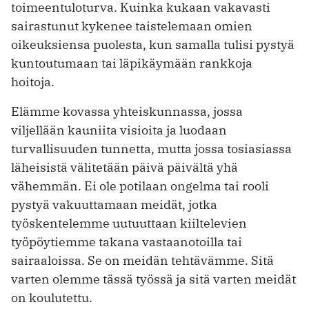
toimeentuloturva. Kuinka kukaan vakavasti
sairastunut kykenee taistelemaan omien
oikeuksiensa puolesta, kun samalla tulisi pystyä
kuntoutumaan tai läpikäymään rankkoja
hoitoja.
Elämme kovassa yhteiskunnassa, jossa
viljellään kauniita visioita ja luodaan
turvallisuuden tunnetta, mutta jossa tosiasiassa
läheisistä välitetään päivä päivältä yhä
vähemmän. Ei ole potilaan ongelma tai rooli
pystyä vakuuttamaan meidät, jotka
työskentelemme uutuuttaan kiiltelevien
työpöytiemme takana vastaanotoilla tai
sairaaloissa. Se on meidän tehtävämme. Sitä
varten olemme tässä työssä ja sitä varten meidät
on koulutettu.