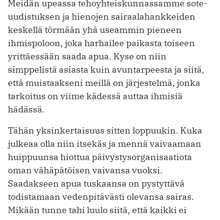
Meidän upeassa tehoyhteiskunnassamme sote-
uudistuksen ja hienojen sairaalahankkeiden
keskellä törmään yhä useammin pieneen
ihmispoloon, joka harhailee paikasta toiseen
yrittäessään saada apua. Kyse on niin
simppelistä asiasta kuin avuntarpeesta ja siitä,
että muistaakseni meillä on järjestelmä, jonka
tarkoitus on viime kädessä auttaa ihmisiä
hädässä.
Tähän yksinkertaisuus sitten loppuukin. Kuka
julkeaa olla niin itsekäs ja mennä vaivaamaan
huippuunsa hiottua päivystysorganisaatiota
oman vähäpätöisen vaivansa vuoksi.
Saadakseen apua tuskaansa on pystyttävä
todistamaan vedenpitävästi olevansa sairas.
Mikään tunne tahi luulo siitä, että kaikki ei