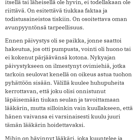
itsellä tai läheisellä ole hyvin, ei todellakaan ole
riittävä. On esitettävä tiukkaa faktaa ja
todistusaineistoa tiskiin. On osoitettava oman
avunpyyntönsä tarpeellisuus.
Ennen päivystys oli se paikka, jonne saattoi
hakeutua, jos otti pumpusta, vointi oli huono tai
ei kokenut pärjäävänsä kotona. Nykyajan
päivystykseen on ilmestynyt ovimiehiä, jotka
tarkoin seulovat kenellä on oikeus astua tuohon
pyhättöön sisään. Välillä kuulee huhupuheita
kerrottavan, että joku olisi onnistunut
läpäisemään tiukan seulan ja tavoittamaan
lääkärin, mutta silloinkin vain kuullakseen, että
hänen vaivansa ei varsinaisesti kuulu juuri
tämän lääkärin hoidettavaksi.
Mihin on hävinnyt lääkäri, joka kuuntelee ja