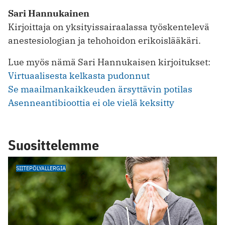
Sari Hannukainen
Kirjoittaja on yksityissairaalassa työskentelevä
anestesiologian ja tehohoidon erikoislääkäri.
Lue myös nämä Sari Hannukaisen kirjoitukset:
Virtuaalisesta kelkasta pudonnut
Se maailmankaikkeuden ärsyttävin potilas
Asenneantibioottia ei ole vielä keksitty
Suosittelemme
SIITEPÖLYALLERGIA