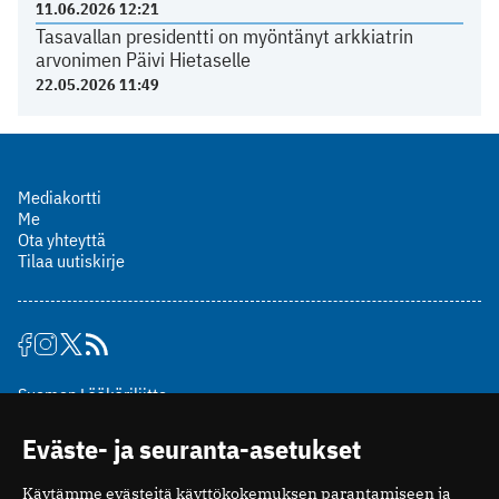
11.06.2026 12:21
Tasavallan presidentti on myöntänyt arkkiatrin
arvonimen Päivi Hietaselle
22.05.2026 11:49
Mediakortti
Me
Ota yhteyttä
Tilaa uutiskirje
Suomen Lääkäriliitto
Mäkelänkatu 2, PL 49
Eväste- ja seuranta-asetukset
00510 Helsinki
puh. (09) 393 091
Käytämme evästeitä käyttökokemuksen parantamiseen ja
toimitus@potilaanlaakarilehti.fi