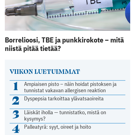
Borrelioosi, TBE ja punkkirokote – mitä
niistä pitää tietää?
VIIKON LUETUIMMAT
1
Ampiaisen pisto – näin hoidat pistoksen ja
tunnistat vakavan allergisen reaktion
2
Dyspepsia tarkoittaa ylävatsaoireita
3
Läiskät iholla — tunnistatko, mistä on
kysymys?
4
Palleatyrä: syyt, oireet ja hoito