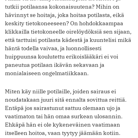
tutkii potilaansa kokonaisuutena? Mihin on
hävinnyt se hoitaja, joka hoitaa potilasta, eikä
keskity tietokoneeseen? On hohdokkaampaa
klikkailla tietokoneelle oirelöydöksiä sen sijaan,
että tarttuisi potilasta kädestä ja kuuntelisi mikä
häntä todella vaivaa, ja luonnollisesti
huippuunsa koulutettu erikoislääkäri ei voi
paneutua potilaan ikävän sekavaan ja
monialaiseen ongelmatiikkaan.
Miten käy niille potilaille, joiden sairaus ei
noudatakaan juuri sitä ennalta sovittua reittiä.
Entäpä jos sairastunut sattuu olemaan ujo ja
vaatimaton tai hän omaa surkean ulosannin.
Ehkäpä hän ei ole kykeneväinen vaatimaan
itselleen hoitoa, vaan tyytyy jäämään kotiin.