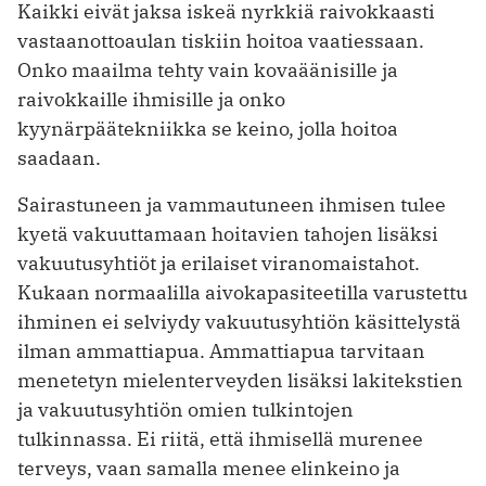
Kaikki eivät jaksa iskeä nyrkkiä raivokkaasti
vastaanottoaulan tiskiin hoitoa vaatiessaan.
Onko maailma tehty vain kovaäänisille ja
raivokkaille ihmisille ja onko
kyynärpäätekniikka se keino, jolla hoitoa
saadaan.
Sairastuneen ja vammautuneen ihmisen tulee
kyetä vakuuttamaan hoitavien tahojen lisäksi
vakuutusyhtiöt ja erilaiset viranomaistahot.
Kukaan normaalilla aivokapasiteetilla varustettu
ihminen ei selviydy vakuutusyhtiön käsittelystä
ilman ammattiapua. Ammattiapua tarvitaan
menetetyn mielenterveyden lisäksi lakitekstien
ja vakuutusyhtiön omien tulkintojen
tulkinnassa. Ei riitä, että ihmisellä murenee
terveys, vaan samalla menee elinkeino ja