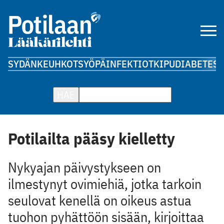
SYDÄN
KEUHKOT
SYÖPÄ
INFEKTIOT
KIPU
DIABETES
A
HAE
Potilailta pääsy kielletty
Nykyajan päivystykseen on
ilmestynyt ovimiehiä, jotka tarkoin
seulovat kenellä on oikeus astua
tuohon pyhättöön sisään, kirjoittaa