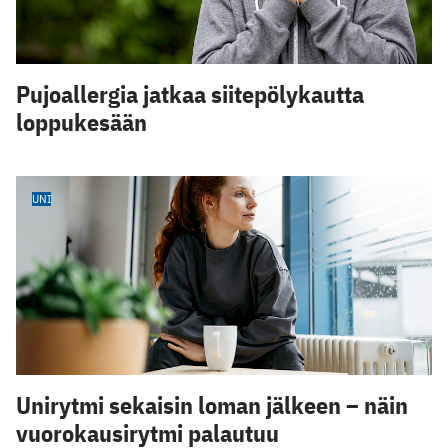
Pujoallergia jatkaa siitepölykautta
loppukesään
UNI
Unirytmi sekaisin loman jälkeen – näin
vuorokausirytmi palautuu