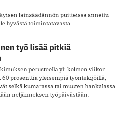
ykyisen lainsäädännön puitteissa annettu
lle hyvästä toimintatavasta.
nen työ lisää pitkiä
a
tkimuksen perusteella yli kolmen viikon
 60 prosenttia yleisempiä työntekijöillä,
evät selkä kumarassa tai muuten hankalassa
ään neljänneksen työpäivästään.