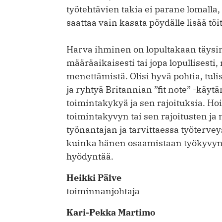
työtehtävien takia ei parane lomalla
saattaa vain kasata pöydälle lisää töi
Harva ihminen on lopultakaan täysin
määräaikaisesti tai jopa lopullisesti
menettämistä. Olisi hyvä pohtia, tul
ja ryhtyä Britannian ”fit note” -k
toiminta­kykyä ja sen rajoituksia. Ho
toimintakyvyn tai sen rajoitusten ja 
työnantajan ja tarvittaessa työterve
kuinka hänen osaamistaan työkyvyn r
hyödyntää.
Heikki Pälve
toiminnanjohtaja
Kari-Pekka Martimo