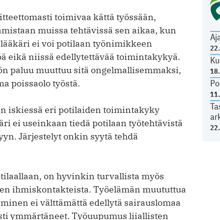
itteettomasti toimivaa kättä työssään,
amistaan muissa tehtävissä sen aikaa, kun
Aj
 lääkäri ei voi potilaan työnimikkeen
22
ä eikä niissä edellytettävää toimintakykyä.
Ku
yöhön paluu muuttuu sitä ongelmallisemmaksi,
18
a poissaolo työstä.
Po
11
Ta
in iskiessä eri potilaiden toimintakyky
ar
äri ei useinkaan tiedä potilaan työtehtävistä
22
yyn. Järjestelyt onkin syytä tehdä
otilaallaan, on hyvinkin turvallista myös
inen ihmiskontakteista. Työelämän muututtua
tyminen ei välttämättä edellytä sai­rauslomaa
sti ymmärtäneet. Työuupumus liiallisten