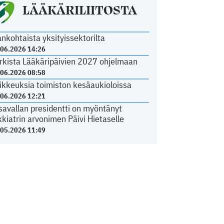
LÄÄKÄRILIITOSTA
ankohtaista yksityissektorilta
.06.2026 14:26
rkista Lääkäripäivien 2027 ohjelmaan
.06.2026 08:58
ikkeuksia toimiston kesäaukioloissa
.06.2026 12:21
savallan presidentti on myöntänyt
kkiatrin arvonimen Päivi Hietaselle
.05.2026 11:49