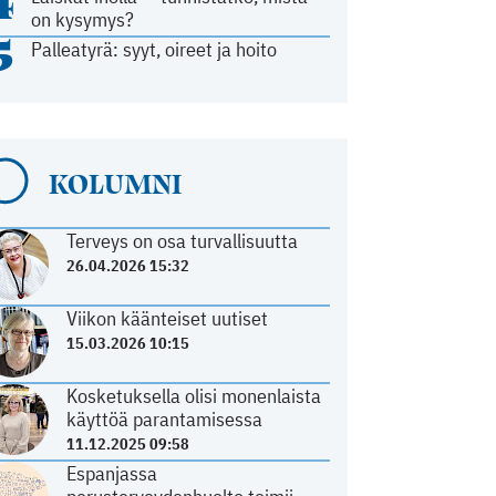
4
on kysymys?
5
Palleatyrä: syyt, oireet ja hoito
KOLUMNI
Terveys on osa turvallisuutta
26.04.2026 15:32
Viikon käänteiset uutiset
15.03.2026 10:15
Kosketuksella olisi monenlaista
käyttöä parantamisessa
11.12.2025 09:58
Espanjassa