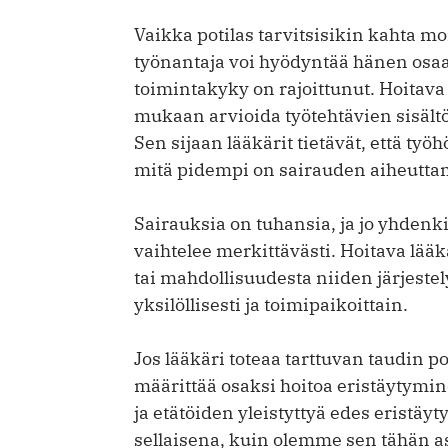
Vaikka potilas tarvitsisikin kahta mo
työnantaja voi hyödyntää hänen osa
toimintakyky on rajoittunut. Hoitava
mukaan arvioida työtehtävien sisältö
Sen sijaan lääkärit tietävät, että t
mitä pidempi on sairauden aiheuttam
Sairauksia on tuhansia, ja jo yhdenk
vaihtelee merkittävästi. Hoitava lääk
tai mahdollisuudesta niiden järjestel
yksilöllisesti ja toimipaikoittain.
Jos lääkäri toteaa tarttuvan taudin p
määrittää osaksi hoitoa eristäytym
ja etätöiden yleistyttyä edes eristäy
sellaisena, kuin olemme sen tähän a