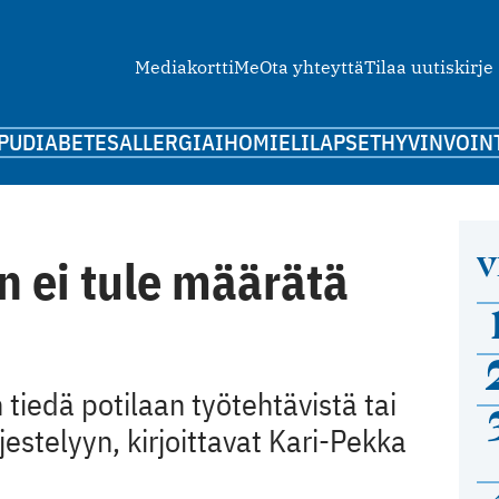
Mediakortti
Me
Ota yhteyttä
Tilaa uutiskirje
PU
DIABETES
ALLERGIA
IHO
MIELI
LAPSET
HYVINVOIN
V
in ei tule määrätä
 tiedä potilaan työtehtävistä tai
estelyyn, kirjoittavat Kari-Pekka