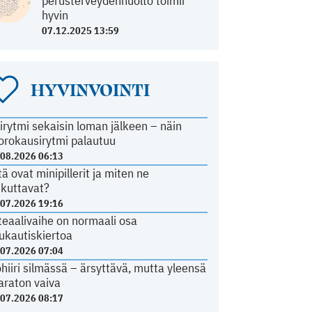
perusterveydenhuolto toimii
hyvin
07.12.2025 13:59
HYVINVOINTI
irytmi sekaisin loman jälkeen – näin
orokausirytmi palautuu
.08.2026 06:13
tä ovat minipillerit ja miten ne
ikuttavat?
.07.2026 19:16
teaalivaihe on normaali osa
ukautiskiertoa
.07.2026 07:04
ohiiri silmässä – ärsyttävä, mutta yleensä
araton vaiva
.07.2026 08:17