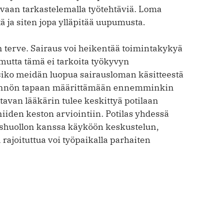
, vaan tarkastelemalla työtehtäviä. Loma
tä ja siten jopa ylläpitää uupumusta.
 terve. Sairaus voi heikentää toimintakykyä
, mutta tämä ei tarkoita työkyvyn
isiko meidän luopua sairausloman käsitteestä
äytännön tapaan määrittämään ennemminkin
itavan lääkärin tulee keskittyä potilaan
niiden keston arviointiin. Potilas yhdessä
ys­huollon kanssa käyköön keskustelun,
ajoituttua voi työpaikalla parhaiten