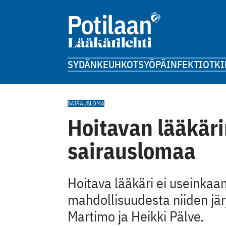
SYDÄN
KEUHKOT
SYÖPÄ
INFEKTIOT
KI
SAIRAUSLOMA
Hoitavan lääkär
sairauslomaa
Hoitava lääkäri ei useinkaan
mahdollisuudesta niiden järj
Martimo ja Heikki Pälve.