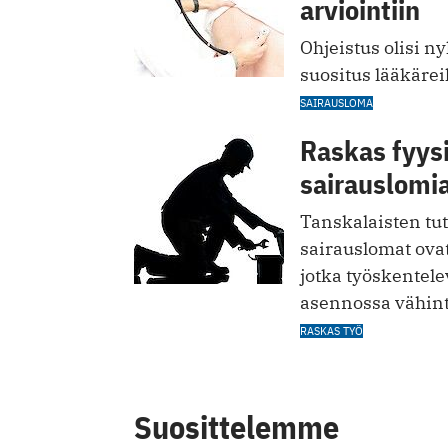
arviointiin
Ohjeistus olisi n
suositus lääkärei
SAIRAUSLOMA
Raskas fyysi
sairauslomi
Tanskalaisten tu
sairauslomat ovat
jotka työskentel
asennossa vähint
RASKAS TYÖ
Suosittelemme