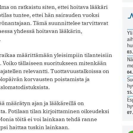
lma on ratkaistu siten, ettei hoitava lääkäri
otilas tuntee, ettei hän sairauden vuoksi
yönantajaan. Tämä suunnittelee tarvittavat
­taessa yhdessä hoitavan lääkärin,
Yl
.
ai
hu
03
raikaa määrittämään yleisimpiin tilanteisiin
Nä
. Voiko tällaiseen suoritukseen mitenkään
me
ajatellen relevantti. Tuottavuustalkoissa on
04
lopäivän korvausten poistamista ja
Su
hy
sloma­todistuksista.
15
Es
määrätyn ajan ja lääkäreillä on
hy
a. Potilaan tilan kirjoittaminen oikeudeksi
07
 Monia töitä ei voi lainkaan tehdä ranne
ipsi haittaa tuskin lainkaan.