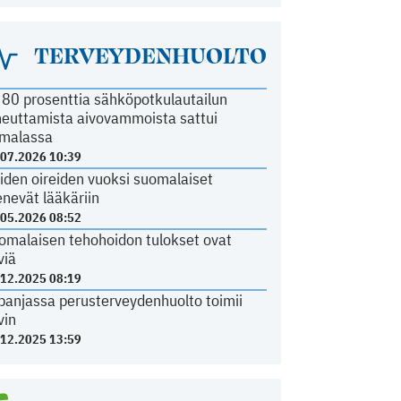
TERVEYDENHUOLTO
i 80 prosenttia sähköpotkulautailun
heuttamista aivovammoista sattui
malassa
.07.2026 10:39
iden oireiden vuoksi suomalaiset
nevät lääkäriin
.05.2026 08:52
omalaisen tehohoidon tulokset ovat
viä
.12.2025 08:19
panjassa perusterveydenhuolto toimii
vin
.12.2025 13:59