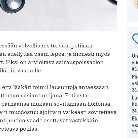
essään velvollisuus turvata potilaan
 edellyttää usein lepoa, ja monesti myös
Un
. Siksi on arvioitava sairauspoissaolon
vu
05
äkärin vastuulle.
Mi
va
, että lääkäri toimii lausuntoja antaessaan
26
omana asiantuntijana. Potilasta
Lu
ii parhaansa mukaan sovittamaan hoitonsa
ku
24
Näin muodostuu ajoittain vaikeasti sovitettava
El
tuntijuuden vaade asettuvat vastakkain
va
vetoava potilas.
15