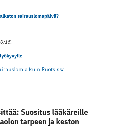
alkaton sairauslomapäivä?
0/15.
työkyvylle
rauslomia kuin Ruotsissa
ttää: Suositus lääkäreille
aolon tarpeen ja keston