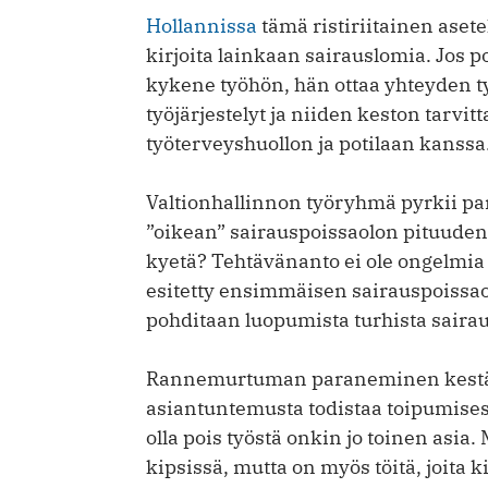
Hollannissa
tämä ristiriitainen asete
kirjoita lainkaan sairauslomia. Jos p
kykene työhön, hän ottaa yhteyden t
työjärjestelyt ja niiden keston tarvit
työterveyshuollon ja potilaan kanssa
Valtionhallinnon työryhmä pyrkii pa
”oikean” sairauspoissaolon pituuden
kyetä? Tehtävänanto ei ole ongelmia 
esitetty ensimmäisen sairauspoissao
pohditaan luopumista turhista sairau
Rannemurtuman paraneminen kestää 
asiantuntemusta todistaa toipumisest
olla pois työstä onkin jo toinen asia.
kipsissä, mutta on myös töitä, joita k