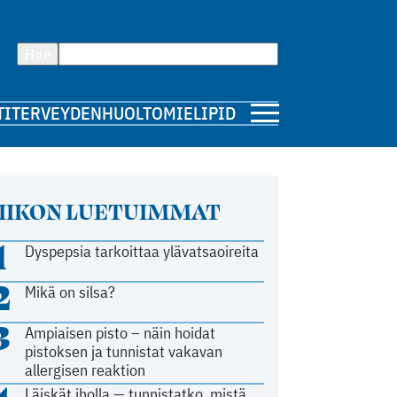
Hae
TI
TERVEYDENHUOLTO
MIELIPIDE
IIKON LUETUIMMAT
1
Dyspepsia tarkoittaa ylävatsaoireita
2
Mikä on silsa?
3
Ampiaisen pisto – näin hoidat
pistoksen ja tunnistat vakavan
allergisen reaktion
Läiskät iholla — tunnistatko, mistä