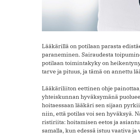
Lääkärillä on potilaan parasta edistä
paraneminen. Sairaudesta toipuminen
potilaan toimintakyky on heikentynyt
tarve ja pituus, ja tämä on annettu lä
Lääkäriliiton eettinen ohje painottaa
yhteiskunnan hyväksymänä puolueett
hoitaessaan lääkäri sen sijaan pyrk
niin, että potilas voi sen hyväksyä. 
ristiriita: hoitamisen eetos ja asian
samalla, kun edessä istuu vaativa ja 