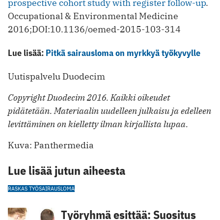
prospective cohort study with register follow-up
.
Occupational & Environmental Medicine
2016;DOI:10.1136/oemed-2015-103-314
Lue lisää:
Pitkä sairausloma on myrkkyä työkyvylle
Uutispalvelu Duodecim
Copyright Duodecim 2016. Kaikki oikeudet
pidätetään. Materiaalin uudelleen julkaisu ja edelleen
levittäminen on kielletty ilman kirjallista lupaa.
Kuva: Panthermedia
Lue lisää jutun aiheesta
RASKAS TYÖ
SAIRAUSLOMA
Työryhmä esittää: Suositus