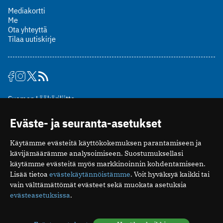
Mediakortti
Me
Ota yhteyttä
Tilaa uutiskirje
Suomen Lääkäriliitto
Mäkelänkatu 2, PL 49
Eväste- ja seuranta-asetukset
00510 Helsinki
puh. (09) 393 091
Käytämme evästeitä käyttökokemuksen parantamiseen ja
toimitus@potilaanlaakarilehti.fi
kävijämäärämme analysoimiseen. Suostumuksellasi
käytämme evästeitä myös markkinoinnin kohdentamiseen.
ISSN 2323-9476
Lisää tietoa
evästekäytännöistämme
. Voit hyväksyä kaikki tai
vain välttämättömät evästeet sekä muokata asetuksia
evästeasetuksissa
.