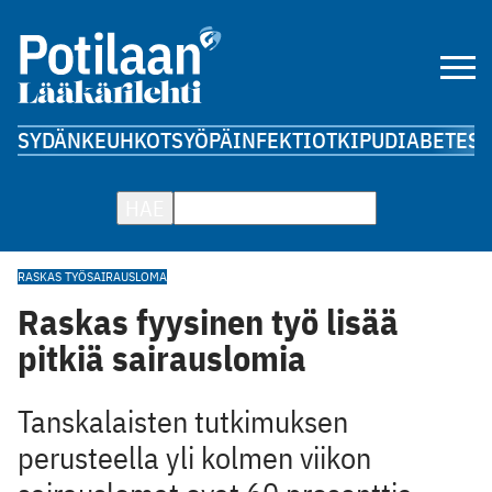
SYDÄN
KEUHKOT
SYÖPÄ
INFEKTIOT
KIPU
DIABETES
A
HAE
RASKAS TYÖ
SAIRAUSLOMA
Raskas fyysinen työ lisää
pitkiä sairauslomia
Tanskalaisten tutkimuksen
perusteella yli kolmen viikon