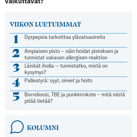
vaikuttavat?
VIIKON LUETUIMMAT
1
Dyspepsia tarkoittaa ylävatsaoireita
2
Ampiaisen pisto – näin hoidat pistoksen ja
tunnistat vakavan allergisen reaktion
3
Läiskät iholla — tunnistatko, mistä on
kysymys?
4
Palleatyrä: syyt, oireet ja hoito
5
Borrelioosi, TBE ja punkkirokote – mitä niistä
pitää tietää?
KOLUMNI