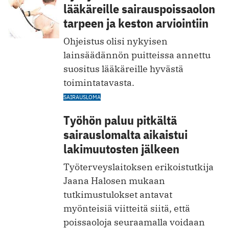
lääkäreille sairauspoissaolon
tarpeen ja keston arviointiin
Ohjeistus olisi nykyisen
lainsäädännön puitteissa annettu
suositus lääkäreille hyvästä
toimintatavasta.
SAIRAUSLOMA
Työhön paluu pitkältä
sairauslomalta aikaistui
lakimuutosten jälkeen
Työterveyslaitoksen erikoistutkija
Jaana Halosen mukaan
tutkimustulokset antavat
myönteisiä viitteitä siitä, että
poissaoloja seuraamalla voidaan