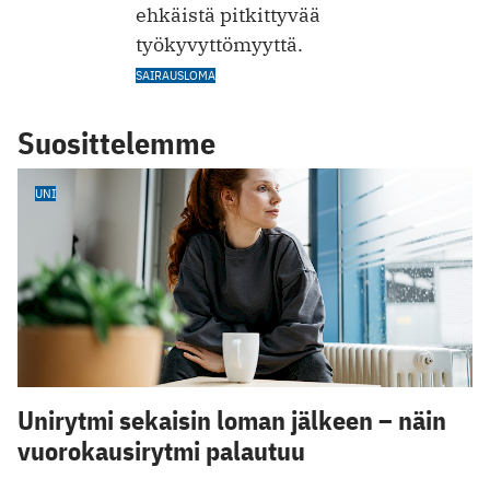
ehkäistä pitkittyvää
työkyvyttömyyttä.
SAIRAUSLOMA
Suosittelemme
UNI
Unirytmi sekaisin loman jälkeen – näin
vuorokausirytmi palautuu