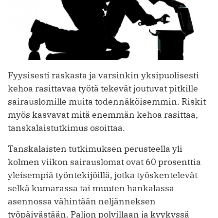
Fyysisesti raskasta ja varsinkin yksipuolisesti
kehoa rasittavaa työtä tekevät joutuvat pitkille
sairauslomille muita todennäköisemmin. Riskit
myös kasvavat mitä enemmän kehoa rasittaa,
tanskalaistutkimus osoittaa.
Tanskalaisten tutkimuksen perusteella yli
kolmen viikon sairauslomat ovat 60 prosenttia
yleisempiä työntekijöillä, jotka työskentelevät
selkä kumarassa tai muuten hankalassa
asennossa vähintään neljänneksen
työpäivästään. Paljon polvillaan ja kyykyssä