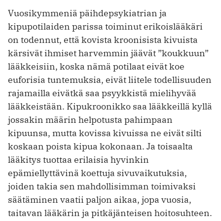
Vuosikymmeniä päihdepsykiatrian ja
kipupotilaiden parissa toiminut erikoislääkäri
on todennut, että kovista kroonisista kivuista
kärsivät ihmiset harvemmin jäävät ”koukkuun”
lääkkeisiin, koska nämä potilaat eivät koe
euforisia tuntemuksia, eivät liitele todellisuuden
rajamailla eivätkä saa psyykkistä mielihyvää
lääkkeistään. Kipukroonikko saa lääkkeillä kyllä
jossakin määrin helpotusta pahimpaan
kipuunsa, mutta kovissa kivuissa ne eivät silti
koskaan poista kipua kokonaan. Ja toisaalta
lääkitys tuottaa erilaisia hyvinkin
epämiellyttävinä koettuja sivuvaikutuksia,
joiden takia sen mahdollisimman toimivaksi
säätäminen vaatii paljon aikaa, jopa vuosia,
taitavan lääkärin ja pitkäjänteisen hoitosuhteen.