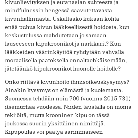
kivunlievityksen ja eutanasian suhteesta ja
mindfulnessin hengessä saavutettavasta
kivunhallinnasta. Uskaltaako kukaan kohta
enää puhua kivun lääkkeellisestä hoidosta, kun
keskustelussa mahdutetaan jo samaan
lauseeseen kipukroonikot ja narkkarit? Kun
lääkkeiden väärinkäyttöä ryhdytään vahvalla
moraalisella paatoksella ennaltaehkäisemään,
jätetäänkö kipukroonikot huonolle hoidolle?
Onko riittävä kivunhoito ihmisoikeuskysymys?
Ainakin kysymys on elämästä ja kuolemasta.
Suomessa tehdään noin 700 (vuonna 2015 731)
itsemurhaa vuodessa. Niiden taustalla on monia
tekijöitä, mutta krooninen kipu on tässä
joukossa suurin yksittäinen nimittäjä.
Kipupotilas voi päätyä äärimmäiseen