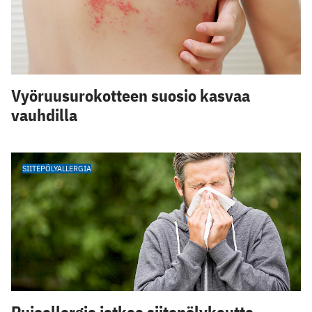
Vyöruusurokotteen suosio kasvaa
vauhdilla
SIITEPÖLYALLERGIA