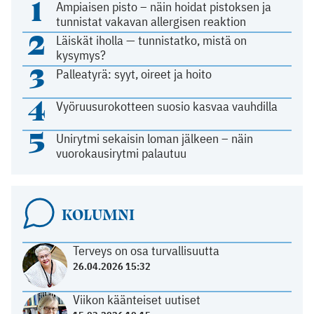
1
Ampiaisen pisto – näin hoidat pistoksen ja
tunnistat vakavan allergisen reaktion
2
Läiskät iholla — tunnistatko, mistä on
kysymys?
3
Palleatyrä: syyt, oireet ja hoito
4
Vyöruusurokotteen suosio kasvaa vauhdilla
5
Unirytmi sekaisin loman jälkeen – näin
vuorokausirytmi palautuu
KOLUMNI
Terveys on osa turvallisuutta
26.04.2026 15:32
Viikon käänteiset uutiset