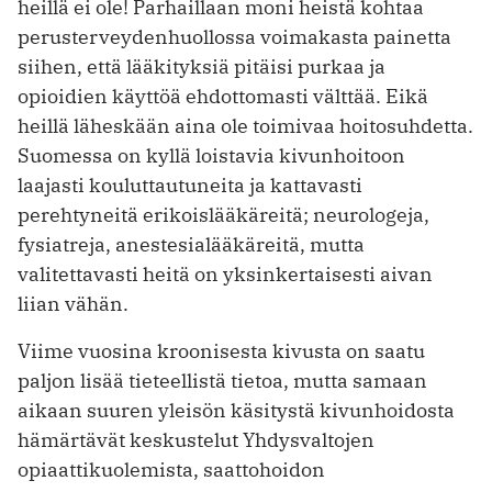
heillä ei ole! Parhaillaan moni heistä kohtaa
perusterveydenhuollossa voimakasta painetta
siihen, että lääkityksiä pitäisi purkaa ja
opioidien käyttöä ehdottomasti välttää. Eikä
heillä läheskään aina ole toimivaa hoitosuhdetta.
Suomessa on kyllä loistavia kivunhoitoon
laajasti kouluttautuneita ja kattavasti
perehtyneitä erikoislääkäreitä; neurologeja,
fysiatreja, anestesialääkäreitä, mutta
valitettavasti heitä on yksinkertaisesti aivan
liian vähän.
Viime vuosina kroonisesta kivusta on saatu
paljon lisää tieteellistä tietoa, mutta samaan
aikaan suuren yleisön käsitystä kivunhoidosta
hämärtävät keskustelut Yhdysvaltojen
opiaattikuolemista, saattohoidon