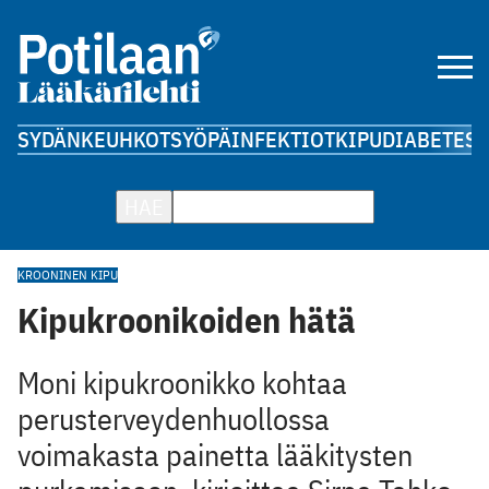
SYDÄN
KEUHKOT
SYÖPÄ
INFEKTIOT
KIPU
DIABETES
A
HAE
KROONINEN KIPU
Kipukroonikoiden hätä
Moni kipukroonikko kohtaa
perusterveydenhuollossa
voimakasta painetta lääkitysten