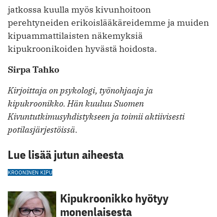
jatkossa kuulla myös kivunhoitoon
perehtyneiden erikoislääkäreidemme ja muiden
kipuammattilaisten näkemyksiä
kipukroonikoiden hyvästä hoidosta.
Sirpa Tahko
Kirjoittaja on psykologi, työnohjaaja ja
kipukroonikko. Hän kuuluu Suomen
Kivuntutkimusyhdistykseen ja toimii aktiivisesti
potilasjärjestöissä.
Lue lisää jutun aiheesta
KROONINEN KIPU
Kipukroonikko hyötyy
monenlaisesta