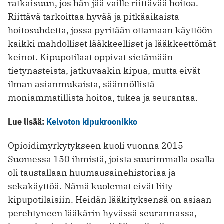
ratkaisuun, jos hän jää vaille riittävää hoitoa.
Riittävä tarkoittaa hyvää ja pitkäaikaista
hoitosuhdetta, jossa pyritään ottamaan käyttöön
kaikki mahdolliset lääkkeelliset ja lääkkeettömät
keinot. Kipupotilaat oppivat sietämään
tietynasteista, jatkuvaakin kipua, mutta eivät
ilman asianmukaista, säännöllistä
moniammatillista hoitoa, tukea ja seurantaa.
Lue lisää:
Kelvoton kipukroonikko
Opioidimyrkytykseen kuoli vuonna 2015
Suomessa 150 ihmistä, joista suurimmalla osalla
oli taustallaan huumausainehistoriaa ja
sekakäyttöä. Nämä kuolemat eivät liity
kipupotilaisiin. Heidän lääkityksensä on asiaan
perehtyneen lääkärin hyvässä seurannassa,