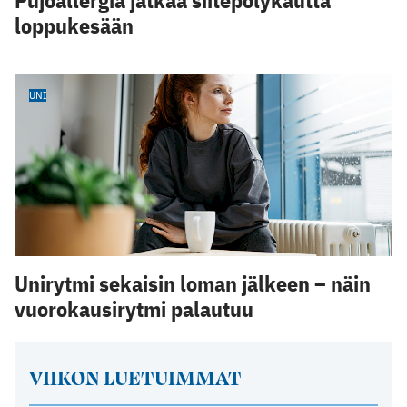
Pujoallergia jatkaa siitepölykautta
loppukesään
UNI
Unirytmi sekaisin loman jälkeen – näin
vuorokausirytmi palautuu
VIIKON LUETUIMMAT