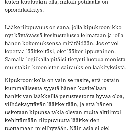
kuten kuuluukin olla, mikäli potilaalla on
opioidilääkitys.
Lääkeriippuvuus on sana, jolla kipukroonikko
nyt käytävässä keskustelussa leimataan ja jolla
hänen kokemuksensa mitätöidään. Jos et voi
lopettaa lääkkeitäsi, olet lääkeriippuvainen.
Samalla logiikalla pitäisi tietysti luopua monista
muistakin kroonisten sairauksien lääkityksistä.
Kipukroonikolla on vain se rasite, että jostain
kummallisesta syystä hänen kuvitellaan
hankkivan lääkkeillä perusteetonta hyvää oloa,
viihdekäyttävän lääkkeitään, ja että hänen
uskotaan kipunsa takia olevan muita alttiimpi
kehittämään riippuvuutta lääkkeiden
tuottamaan mielihyvään. Näin asia ei ole!