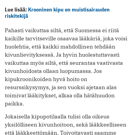
Lue lisää:
Krooninen kipu on muistisairauden
riskitekijä
Pahasti vaikuttaa siltä, että Suomessa ei riitä
kaikille tarvitseville osaavaa lääkäriä, joka voisi
huolehtia, että kaikki mahdollinen tehdään
kivunlievityksessä. Ja hyvin huolestuttavasti
vaikuttaa myös siltä, että seurantaa vaativasta
kivunhoidosta ollaan luopumassa. Jos
kipukroonikoiden hyvä hoito on
resurssikysymys, ja sen vuoksi ajetaan alas
toimivat lääkitykset, alkaa olla hätähuudon
paikka.
Jokaisella kipupotilaalla tulisi olla oikeus
yksilölliseen kivunhoitoon, sekä lääkkeelliseen
että lääkkeettömään. Toivottavasti saamme