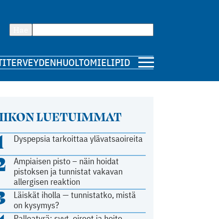
Hae
TI
TERVEYDENHUOLTO
MIELIPIDE
IIKON LUETUIMMAT
1
Dyspepsia tarkoittaa ylävatsaoireita
2
Ampiaisen pisto – näin hoidat
pistoksen ja tunnistat vakavan
allergisen reaktion
3
Läiskät iholla — tunnistatko, mistä
on kysymys?
Palleatyrä: syyt, oireet ja hoito