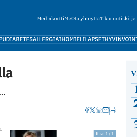
Mediakortti
Me
Ota yhteyttä
Tilaa uutiskirje
PU
DIABETES
ALLERGIA
IHO
MIELI
LAPSET
HYVINVOIN
lla
V
..
a
Kuva 1 / 1