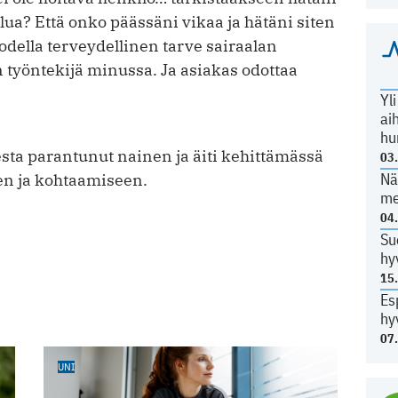
ua? Että onko päässäni vikaa ja hätäni siten
odella terveydellinen tarve sairaalan
n työntekijä minussa. Ja asiakas odottaa
Yl
ai
hu
sta parantunut nainen ja äiti kehittämässä
03
Nä
n ja kohtaamiseen.
me
04
Su
hy
15
Es
hy
07
UNI