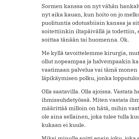
Sormen kanssa on nyt vähän hankalu
nyt aika kauan, kun hoito on jo melko 
puolituntia odotusbiisin kanssa ja si
soitettiinkin iltapäivällä ja todettiin,
soittaa tänään tai huomenna. Ok.
Me kyllä tavoittelemme kirurgia, mutt
ollut nopeampaa ja halvempaakin kai
vaatimaan palvelua vai tämä monen s
läpikäymisen polku, jonka lopputulo
Olla saatavilla. Olla ajoissa. Vastata 
ihmissuhdetyössä. Miten vastata ihmi
määrittää milloin on hätä, mihin vast
ole aina sellainen, joka tulee tulla ku
kukaan ei kuule.
Miksi minulle soitti ensin joku, joka