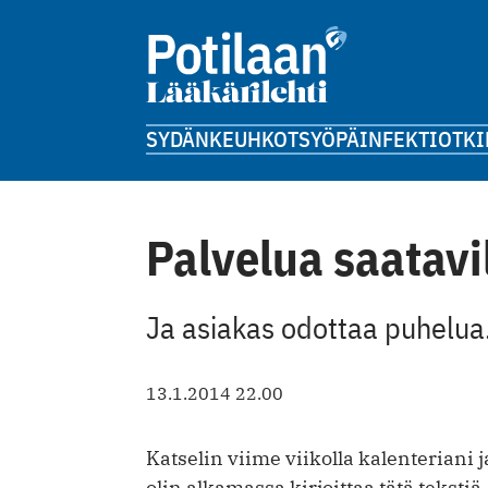
SYDÄN
KEUHKOT
SYÖPÄ
INFEKTIOT
KI
Palvelua saatavi
Ja asiakas odottaa puhelua.
13.1.2014 22.00
Katselin viime viikolla kalenteriani j
olin alkamassa kirjoittaa tätä tekstiä.