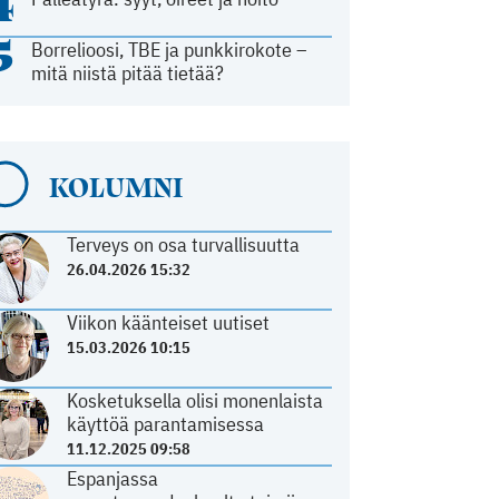
4
5
Borrelioosi, TBE ja punkkirokote –
mitä niistä pitää tietää?
KOLUMNI
Terveys on osa turvallisuutta
26.04.2026 15:32
Viikon käänteiset uutiset
15.03.2026 10:15
Kosketuksella olisi monenlaista
käyttöä parantamisessa
11.12.2025 09:58
Espanjassa