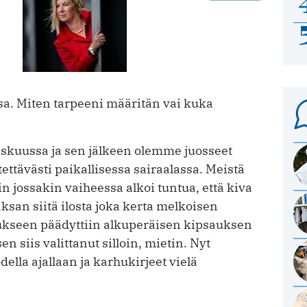
nsa. Miten tarpeeni määritän vai kuka
askuussa ja sen jälkeen olemme juosseet
tettävästi paikallisessa sairaalassa. Meistä
in jossakin vaiheessa alkoi tuntua, että kiva
ksan siitä ilosta joka kerta melkoisen
kseen päädyttiin alkuperäisen kipsauksen
 siis valittanut silloin, mietin. Nyt
ella ajallaan ja karhukirjeet vielä