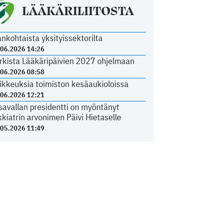
LÄÄKÄRILIITOSTA
ankohtaista yksityissektorilta
.06.2026 14:26
rkista Lääkäripäivien 2027 ohjelmaan
.06.2026 08:58
ikkeuksia toimiston kesäaukioloissa
.06.2026 12:21
savallan presidentti on myöntänyt
kkiatrin arvonimen Päivi Hietaselle
.05.2026 11:49