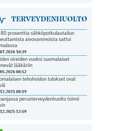
TERVEYDENHUOLTO
i 80 prosenttia sähköpotkulautailun
heuttamista aivovammoista sattui
malassa
.07.2026 10:39
iden oireiden vuoksi suomalaiset
nevät lääkäriin
.05.2026 08:52
omalaisen tehohoidon tulokset ovat
viä
.12.2025 08:19
panjassa perusterveydenhuolto toimii
vin
.12.2025 13:59