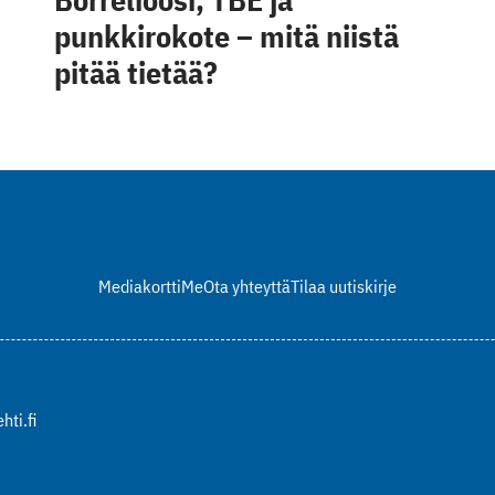
punkkirokote – mitä niistä
pitää tietää?
Mediakortti
Me
Ota yhteyttä
Tilaa uutiskirje
hti.fi