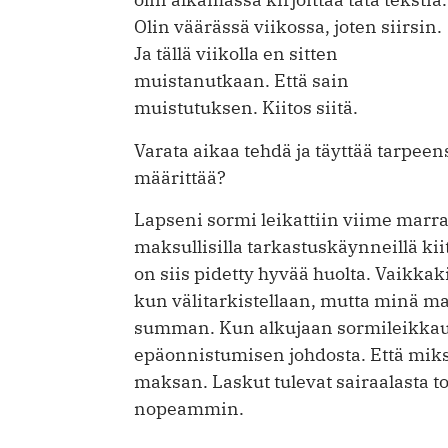
Olin väärässä viikossa, joten siirsin.
Ja tällä viikolla en sitten
muistanutkaan. Että sain
muistutuksen. Kiitos siitä.
Varata aikaa tehdä ja täyttää tarpee
määrittää?
Lapseni sormi leikattiin viime marr
maksullisilla tarkastuskäynneillä kii
on siis pidetty hyvää huolta. Vaikkak
kun välitarkistellaan, mutta minä ma
summan. Kun alkujaan sormileikkau
epäonnistumisen johdosta. Että miksen
maksan. Laskut tulevat sairaalasta tod
nopeammin.