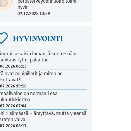
perusterveydenhuolto toimii
hyvin
07.12.2025 13:59
HYVINVOINTI
irytmi sekaisin loman jälkeen – näin
orokausirytmi palautuu
.08.2026 06:13
tä ovat minipillerit ja miten ne
ikuttavat?
.07.2026 19:16
teaalivaihe on normaali osa
ukautiskiertoa
.07.2026 07:04
ohiiri silmässä – ärsyttävä, mutta yleensä
araton vaiva
.07.2026 08:17