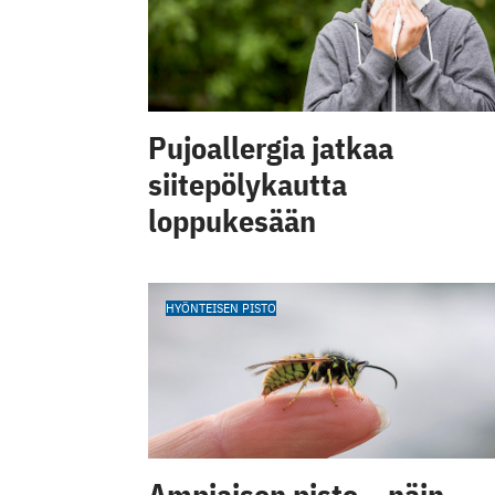
Pujoallergia jatkaa
siitepölykautta
loppukesään
HYÖNTEISEN PISTO
Ampiaisen pisto – näin