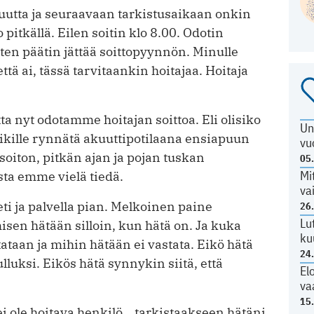
utta ja seuraavaan tarkistusaikaan onkin
pitkällä. Eilen soitin klo 8.00. Odotin
tten päätin jättää soittopyynnön. Minulle
 että ai, tässä tarvitaankin hoitajaa. Hoitaja
a nyt odotamme hoitajan soittoa. Eli olisiko
Un
kille rynnätä akuuttipotilaana ensiapuun
vu
oiton, pitkän ajan ja pojan tuskan
05
Mi
sta emme vielä tiedä.
va
heti ja palvella pian. Melkoinen paine
26
Lu
sen hätään silloin, kun hätä on. Ja kuka
ku
ataan ja mihin hätään ei vastata. Eikö hätä
24
ulluksi. Eikös hätä synnykin siitä, että
El
va
15
 ei ole hoitava henkilö… tarkistaakseen hätäni