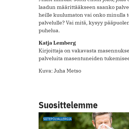
laadun määrittääkseen saanko palvel
heille kuulumaton vai onko minulla t
palvelulle? Vai mitä, kysyy pääpuole
puhelua.
Katja Lemberg
Kirjoittaja on vakavasta masennukse
palveluita masentuneiden tukemisee
Kuva: Juha Metso
Suosittelemme
SIITEPÖLYALLERGIA