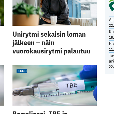
Aj
22
Ku
Unirytmi sekaisin loman
18
jälkeen – näin
Po
vuorokausirytmi palautuu
11
Ta
ar
22
PUNKKI
Borrelioosi, TBE ja