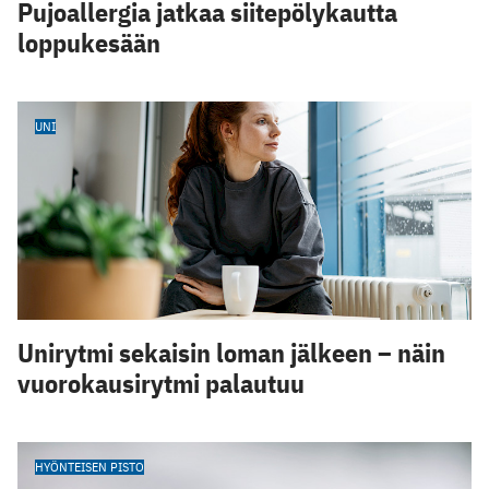
Pujoallergia jatkaa siitepölykautta
loppukesään
UNI
Unirytmi sekaisin loman jälkeen – näin
vuorokausirytmi palautuu
HYÖNTEISEN PISTO