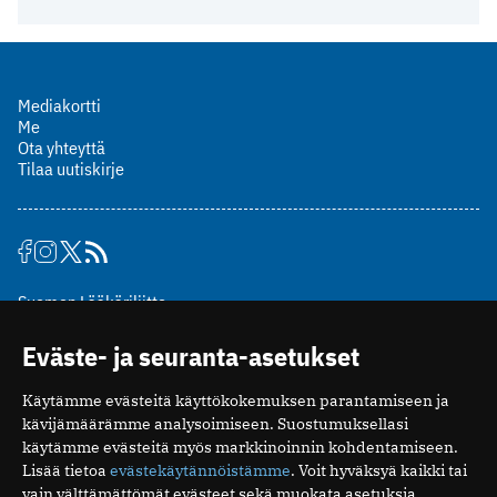
Mediakortti
Me
Ota yhteyttä
Tilaa uutiskirje
Suomen Lääkäriliitto
Mäkelänkatu 2, PL 49
Eväste- ja seuranta-asetukset
00510 Helsinki
puh. (09) 393 091
Käytämme evästeitä käyttökokemuksen parantamiseen ja
toimitus@potilaanlaakarilehti.fi
kävijämäärämme analysoimiseen. Suostumuksellasi
käytämme evästeitä myös markkinoinnin kohdentamiseen.
ISSN 2323-9476
Lisää tietoa
evästekäytännöistämme
. Voit hyväksyä kaikki tai
vain välttämättömät evästeet sekä muokata asetuksia