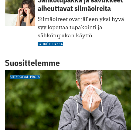
aiheuttavat silmäoireita
Silmäoireet ovat jälleen yksi hyvä
syy lopettaa tupakointi ja
sähkötupakan käyttö.
SÄHKÖTUPAKKA
Suosittelemme
SIITEPÖLYALLERGIA