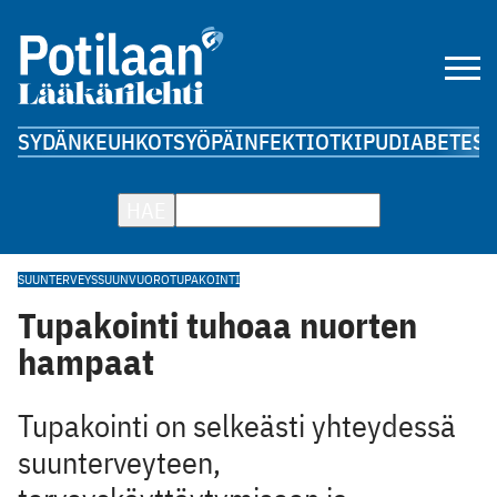
SYDÄN
KEUHKOT
SYÖPÄ
INFEKTIOT
KIPU
DIABETES
A
HAE
SUUNTERVEYS
SUUNVUORO
TUPAKOINTI
Tupakointi tuhoaa nuorten
hampaat
Tupakointi on selkeästi yhteydessä
suunterveyteen,