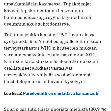
tupakkamäärän kasvaessa. Tupakoitsijat
kävivät tupakoimattomia harvemmin
hammashoidossa, ja syynä käynteihin oli
useimmin akuutti hoidontarve.
Tutkimusjoukko koostui 1990-luvun alussa
syntyneistä 8 539 miehestä, joille tehtiin suun
terveystarkastus WHO:n kriteerien mukaan
varusmiespalveluksen alussa vuonna 2011.
Kliinisen tarkastuksen lisäksi tutkimukseen
osallistuneet alokkaat vastasivat
terveyskäyttäytymistä ja sosioekonomisia
taustatekijöitä kartoittavaan kyselyyn.
Lue lisää:
Parodontiitti on merkittävä kansantauti
Suurin osa tutkituista nuorista miehistä (80,9 %)