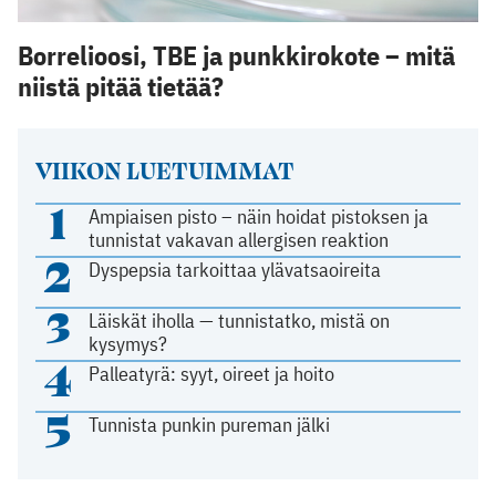
Borrelioosi, TBE ja punkkirokote – mitä
niistä pitää tietää?
VIIKON LUETUIMMAT
1
Ampiaisen pisto – näin hoidat pistoksen ja
tunnistat vakavan allergisen reaktion
2
Dyspepsia tarkoittaa ylävatsaoireita
3
Läiskät iholla — tunnistatko, mistä on
kysymys?
4
Palleatyrä: syyt, oireet ja hoito
5
Tunnista punkin pureman jälki