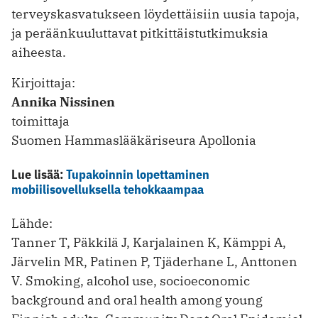
terveyskasvatukseen löydettäisiin uusia tapoja,
ja peräänkuuluttavat pitkittäistutkimuksia
aiheesta.
Kirjoittaja:
Annika Nissinen
toimittaja
Suomen Hammaslääkäriseura Apollonia
Lue lisää:
Tupakoinnin lopettaminen
mobiilisovelluksella tehokkaampaa
Lähde:
Tanner T, Päkkilä J, Karjalainen K, Kämppi A,
Järvelin MR, Patinen P, Tjäderhane L, Anttonen
V. Smoking, alcohol use, socioeconomic
background and oral health among young