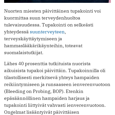
Nuorten miesten päivittäinen tupakointi voi
kuormittaa suun terveydenhuoltoa
tulevaisuudessa. Tupakointi on selkeästi
yhteydessä
suunterveyteen
,
terveyskäyttäytymiseen ja
hammaslääkärikäynteihin, toteavat
suomalaistutkijat.
Lähes 40 prosenttia tutkituista nuorista
aikuisista tupakoi päivittäin. Tupakoinnilla oli
tilastollisesti merkitsevä yhteys hampaiden
reikiintymiseen ja runsaaseen ienverenvuotoon
(Bleeding on Probing, BOP). Etenkin
epäsäännöllinen hampaiden harjaus ja
tupakointi liittyivät vahvasti ienverenvuotoon.
Ongelmat lisääntyivät päivittäisen