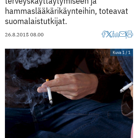
terveyskäyttäytymiseen ja
hammaslääkärikäynteihin, toteavat
suomalaistutkijat.
26.8.2015 08.00
Kuva 1 / 1