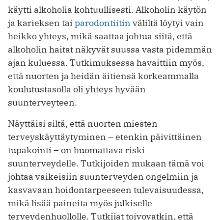
käytti alkoholia kohtuullisesti. Alkoholin käytön
ja karieksen tai
parodontiitin
väliltä löytyi vain
heikko yhteys, mikä saattaa johtua siitä, että
alkoholin haitat näkyvät suussa vasta pidemmän
ajan kuluessa. Tutkimuksessa havaittiin myös,
että nuorten ja heidän äitiensä korkeammalla
koulutustasolla oli yhteys hyvään
suunterveyteen.
Näyttäisi siltä, että nuorten miesten
terveyskäyttäytyminen – etenkin päivittäinen
tupakointi – on huomattava riski
suunterveydelle. Tutkijoiden mukaan tämä voi
johtaa vaikeisiin suunterveyden ongelmiin ja
kasvavaan hoidontarpeeseen tulevaisuudessa,
mikä lisää paineita myös julkiselle
terveydenhuollolle. Tutkijat toivovatkin, että