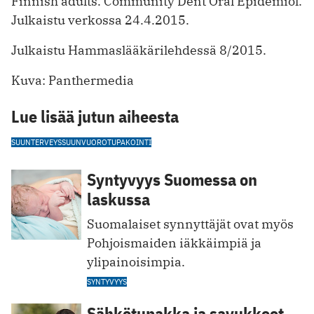
Finnish adults. Community Dent Oral Epidemiol.
Julkaistu verkossa 24.4.2015.
Julkaistu Hammaslääkärilehdessä 8/2015.
Kuva: Panthermedia
Lue lisää jutun aiheesta
SUUNTERVEYS
SUUNVUORO
TUPAKOINTI
Syntyvyys Suomessa on
laskussa
Suomalaiset synnyttäjät ova t myös
Pohjoismaiden iäkkäimpiä ja
ylipainoisimpia.
SYNTYVYYS
Sähkötupakka ja savukkeet