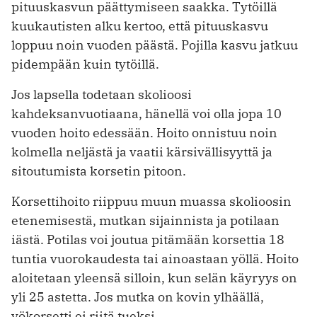
pituuskasvun päättymiseen saakka. Tytöillä
kuukautisten alku kertoo, että pituuskasvu
loppuu noin vuoden päästä. Pojilla kasvu jatkuu
pidempään kuin tytöillä.
Jos lapsella todetaan skolioosi
kahdeksanvuotiaana, hänellä voi olla jopa 10
vuoden hoito edessään. Hoito onnistuu noin
kolmella neljästä ja vaatii kärsivällisyyttä ja
sitoutumista korsetin pitoon.
Korsettihoito riippuu muun muassa skolioosin
etenemisestä, mutkan sijainnista ja potilaan
iästä. Potilas voi joutua pitämään korsettia 18
tuntia vuorokaudesta tai ainoastaan yöllä. Hoito
aloitetaan yleensä silloin, kun selän käyryys on
yli 25 astetta. Jos mutka on kovin ylhäällä,
yökorsetti ei riitä tueksi.