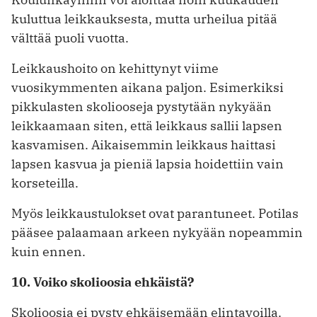
kuluttua leikkauksesta, mutta urheilua pitää
välttää puoli vuotta.
Leikkaushoito on kehittynyt viime
vuosikymmenten aikana paljon. Esimerkiksi
pikkulasten skoliooseja pystytään nykyään
leikkaamaan siten, että leikkaus sallii lapsen
kasvamisen. Aikaisemmin leikkaus haittasi
lapsen kasvua ja pieniä lapsia hoidettiin vain
korseteilla.
Myös leikkaustulokset ovat parantuneet. Potilas
pääsee palaamaan arkeen nykyään nopeammin
kuin ennen.
10. Voiko skolioosia ehkäistä?
Skolioosia ei pysty ehkäisemään elintavoilla.