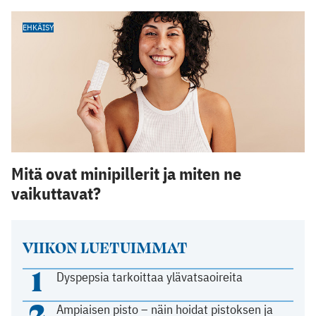
EHKÄISY
Mitä ovat minipillerit ja miten ne
vaikuttavat?
VIIKON LUETUIMMAT
1
Dyspepsia tarkoittaa ylävatsaoireita
2
Ampiaisen pisto – näin hoidat pistoksen ja