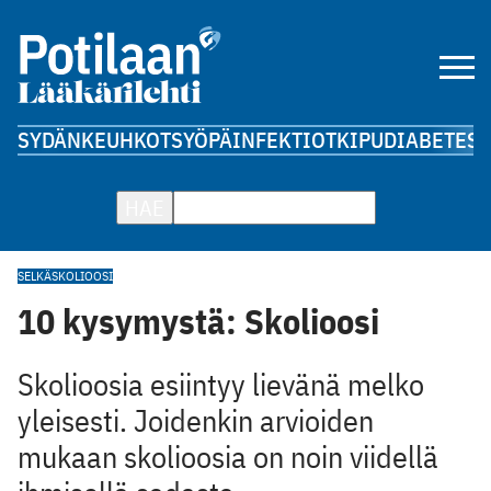
SYDÄN
KEUHKOT
SYÖPÄ
INFEKTIOT
KIPU
DIABETES
A
HAE
SELKÄ
SKOLIOOSI
10 kysymystä: Skolioosi
Skolioosia esiintyy lievänä melko
yleisesti. Joidenkin arvioiden
mukaan skolioosia on noin viidellä