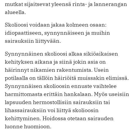
mutkat sijaitsevat yleensä rinta- ja lannerangan
alueella.
Skolioosi voidaan jakaa kolmeen osaan:
idiopaattiseen, synnynnäiseen ja muihin
sairauksiin liittyvään.
Synnynnäinen skolioosi alkaa sikiöaikaisen
kehityksen aikana ja siinä jokin asia on
häirinnyt nikamien rakentumista. Usein
potilaalla on tällöin häiriöitä muissakin elimissä.
Synnynnäisen skolioosin ennuste vaihtelee
harmittomasta erittäin hankalaan. Myös useisiin
lapsuuden hermostollisiin sairauksiin tai
lihassairauksiin voi liittyä skolioosin
kehittyminen. Hoidossa otetaan sairauden
luonne huomioon.