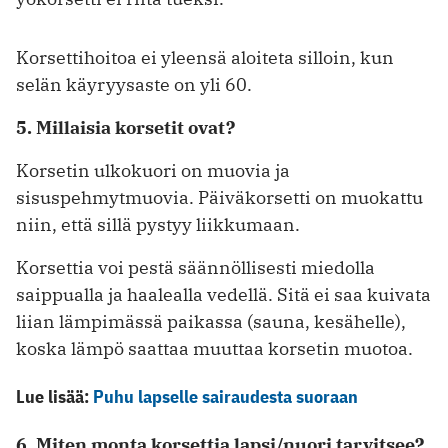
Korsettihoitoa ei yleensä aloiteta silloin, kun
selän käyryysaste on yli 60.
5. Millaisia korsetit ovat?
Korsetin ulkokuori on muovia ja
sisuspehmytmuovia. Päiväkorsetti on muokattu
niin, että sillä pystyy liikkumaan.
Korsettia voi pestä säännöllisesti miedolla
saippualla ja haalealla vedellä. Sitä ei saa kuivata
liian lämpimässä paikassa (sauna, kesähelle),
koska lämpö saattaa muuttaa korsetin muotoa.
Lue lisää:
Puhu lapselle sairaudesta suoraan
6. Miten monta korsettia lapsi/nuori tarvitsee?