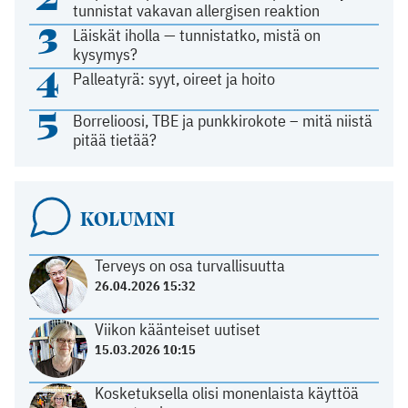
tunnistat vakavan allergisen reaktion
3
Läiskät iholla — tunnistatko, mistä on
kysymys?
4
Palleatyrä: syyt, oireet ja hoito
5
Borrelioosi, TBE ja punkkirokote – mitä niistä
pitää tietää?
KOLUMNI
Terveys on osa turvallisuutta
26.04.2026 15:32
Viikon käänteiset uutiset
15.03.2026 10:15
Kosketuksella olisi monenlaista käyttöä