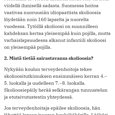
viidellä ihmisellä sadasta. Suomessa hoitoa
vaativaa nuoruusiän idiopaattista skolioosia
löydetään noin 160 lapselta ja nuorelta
vuodessa. Tytöillä skolioosi on suunnilleen
kahdeksan kertaa yleisempää kuin pojilla, mutta
varhaislapsuudessa alkanut infantiili skolioosi
on yleisempää pojilla.
2. Mistä tietää sairastavansa skolioosia?
Nykyään koulun terveydenhoitoja tekee
skolioositutkimuksen ensimmäisen kerran 4.–
5. luokalla ja uudelleen 7.–8. luokalla.
Skolioosiepäily herää selkärangan tunnustelun
ja etutaivutustestin yhteydessä.
Jos terveydenhoitaja epäilee skolioosia, hän
lähettää lapsen/nuoren koululääkärille. Lääkäri