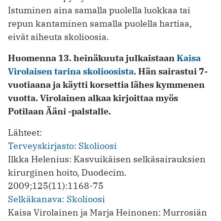
Istuminen aina samalla puolella luokkaa tai
repun kantaminen samalla puolella hartiaa,
eivät aiheuta skolioosia.
Huomenna 13. heinäkuuta julkaistaan
Kaisa
Virolaisen tarina skolioosista
. Hän sairastui 7-
vuotiaana ja käytti korsettia lähes kymmenen
vuotta. Virolainen alkaa kirjoittaa myös
Potilaan Ääni -palstalle.
Lähteet:
Terveyskirjasto: Skolioosi
Ilkka Helenius: Kasvuikäisen selkäsairauksien
kirurginen hoito, Duodecim.
2009;125(11):1168-75
Selkäkanava: Skolioosi
Kaisa Virolainen ja Marja Heinonen: Murrosiän