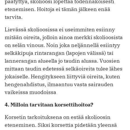
päätyttyä, skolioosi lopettaa todennäköisesti
etenemisen. Hoitoja ei tämän jälkeen enää
tarvita.
Lievässä skolioosissa ei useimmiten esiinny
mitään oireita, jolloin ainoa merkki skolioosista
on selän vinous. Noin joka neljännellä esiintyy
selkäkipuja rintarangan (lapojen välissä) tai
lannerangan alueella jo taudin alussa. Vuosien
mittaan taudin edetessä selkäoireita tulee lähes
jokaiselle. Hengitykseen liittyviä oireita, kuten
hengenahdistus, ilmaantuu vasta sairauden
vaikeissa muodoissa
4. Milloin tarvitaan korsettihoitoa?
Korsetin tarkoituksena on estää skolioosin
eteneminen. Siksi korsettia pidetään yleensä