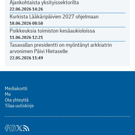
Ajankohtaista yksityissektorilta
22.06.2026 14:26
Kurkista Lääkäripäivien 2027 ohjelmaan
18.06.2026 08:58
Poikkeuksia toimiston kesäaukioloissa
11.06.2026 12:21
Tasavallan presidentti on myöntänyt arkkiatrin
arvonimen Päivi Hietaselle
22.05.2026 11:49
Mediakortti
Me
Ota yhteyttä
Tilaa uutiskirje