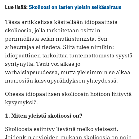
Lue lisää:
Skolioosi on lasten yleisin selkäsairaus
Tässä artikkelissa käsitellään idiopaattista
skolioosia, jolla tarkoitetaan osittain
perinnöllistä selän mutkistumista. Sen
aiheuttajaa ei tiedetä. Siitä tulee nimikin:
idiopaattinen tarkoittaa tuntemattomasta syystä
syntynyttä. Tauti voi alkaa jo
varhaislapsuudessa, mutta yleisimmin se alkaa
murrosiän kasvupyrähdyksen yhteydessä.
Ohessa idiopaattisen skolioosin hoitoon liittyviä
kysymyksiä.
1. Miten yleistä skolioosi on?
Skolioosia esiintyy lievänä melko yleisesti.
Joidenkin arvioiden mukaan skolioosia on noin