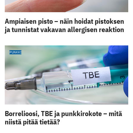
Ampiaisen pisto – näin hoidat pistoksen
ja tunnistat vakavan allergisen reaktion
PUNKKI
Borrelioosi, TBE ja punkkirokote – mitä
niistä pitää tietää?