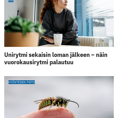
UNI
Unirytmi sekaisin loman jälkeen – näin
vuorokausirytmi palautuu
HYÖNTEISEN PISTO