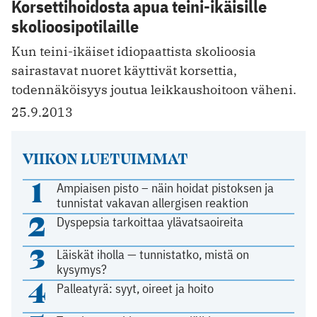
Korsettihoidosta apua teini-ikäisille
skolioosipotilaille
Kun teini-ikäiset idiopaattista skolioosia
sairastavat nuoret käyttivät korsettia,
todennäköisyys joutua leikkaushoitoon väheni.
25.9.2013
VIIKON LUETUIMMAT
1
Ampiaisen pisto – näin hoidat pistoksen ja
tunnistat vakavan allergisen reaktion
2
Dyspepsia tarkoittaa ylävatsaoireita
3
Läiskät iholla — tunnistatko, mistä on
kysymys?
4
Palleatyrä: syyt, oireet ja hoito