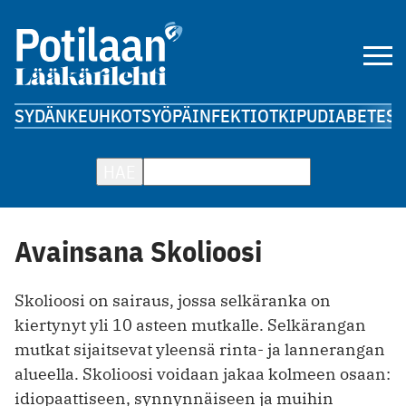
SYDÄN
KEUHKOT
SYÖPÄ
INFEKTIOT
KIPU
DIABETES
A
HAE
Avainsana Skolioosi
Skolioosi on sairaus, jossa selkäranka on
kiertynyt yli 10 asteen mutkalle. Selkärangan
mutkat sijaitsevat yleensä rinta- ja lannerangan
alueella. Skolioosi voidaan jakaa kolmeen osaan:
idiopaattiseen, synnynnäiseen ja muihin