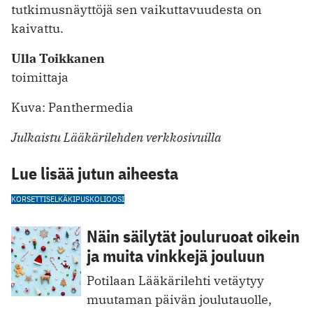
tutkimusnäyttöjä sen vaikuttavuudesta on
kaivattu.
Ulla Toikkanen
toimittaja
Kuva: Panthermedia
Julkaistu Lääkärilehden verkkosivuilla
Lue lisää jutun aiheesta
KORSETTI
SELKÄKIPU
SKOLIOOSI
Näin säilytät jouluruoat oikein
ja muita vinkkejä jouluun
Potilaan Lääkärilehti vetäytyy
muutaman päivän joulutauolle,