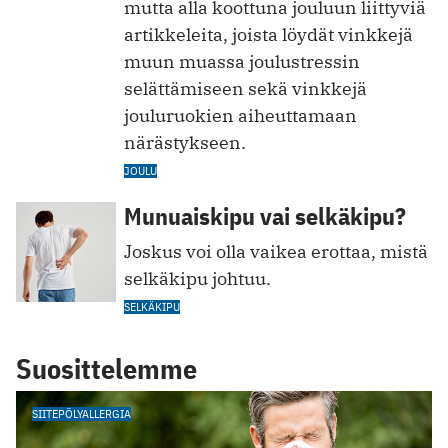
mutta alla koottuna jouluun liittyviä
artikkeleita, joista löydät vinkkejä
muun muassa joulustressin
selättämiseen sekä vinkkejä
jouluruokien aiheuttamaan
närästykseen.
JOULU
Munuaiskipu vai selkäkipu?
Joskus voi olla vaikea erottaa, mistä
selkäkipu johtuu.
SELKÄKIPU
Suosittelemme
SIITEPÖLYALLERGIA