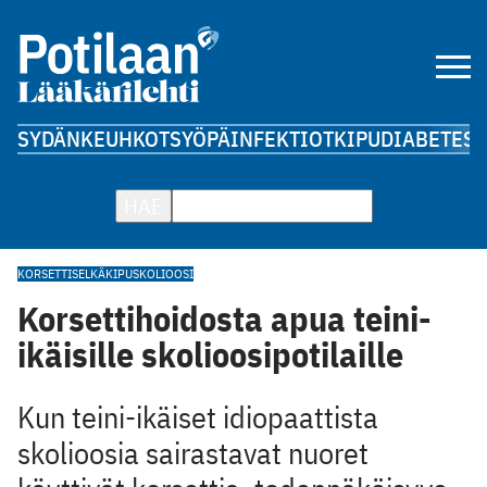
SYDÄN
KEUHKOT
SYÖPÄ
INFEKTIOT
KIPU
DIABETES
A
HAE
KORSETTI
SELKÄKIPU
SKOLIOOSI
Korsettihoidosta apua teini-
ikäisille skolioosipotilaille
Kun teini-ikäiset idiopaattista
skolioosia sairastavat nuoret