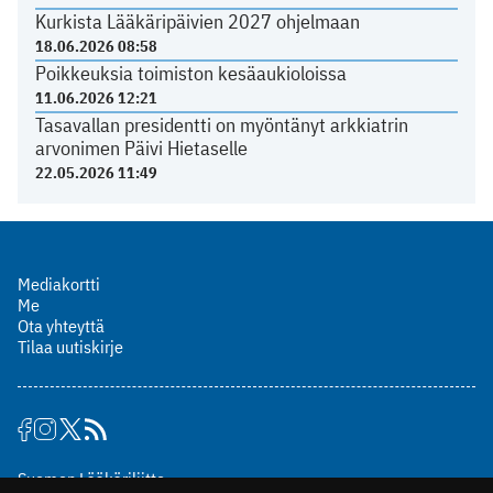
Kurkista Lääkäripäivien 2027 ohjelmaan
18.06.2026 08:58
Poikkeuksia toimiston kesäaukioloissa
11.06.2026 12:21
Tasavallan presidentti on myöntänyt arkkiatrin
arvonimen Päivi Hietaselle
22.05.2026 11:49
Mediakortti
Me
Ota yhteyttä
Tilaa uutiskirje
Suomen Lääkäriliitto