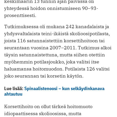
keskimäärin 13 tunnin ajan päivässä oli
yhteydessä hoidon onnistumiseen 90–93-
prosenttisesti.
Tutkimuksessa oli mukana 242 kanadalaista ja
yhdysvaltalaista teini-ikäistä skolioosipotilasta,
joista 116 satunnaistettiin korsettihoitoon tai
seurantaan vuosina 2007–2011. Tutkimus alkoi
täysin satunnaistettuna, mutta siihen otettiin
myöhemmin potilasjoukko, joka valitsi itse
haluamansa hoitomuodon. Potilaista 126 valitsi
joko seurannan tai korsetin käytön.
Lue lisää:
Spinaalistenoosi – kun selkäydinkanava
ahtautuu
Korsettihoito on ollut tärkeä hoitomuoto
idiopaattisessa skolioosissa, mutta