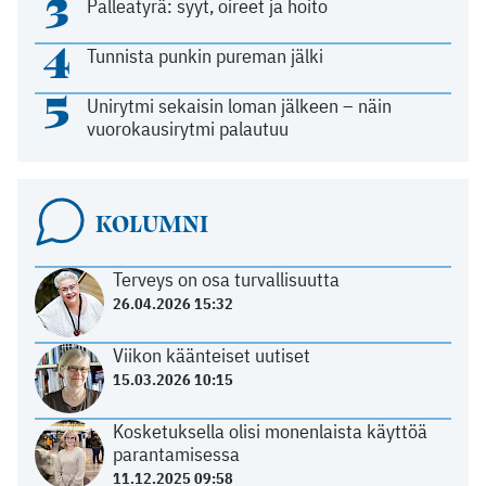
3
Palleatyrä: syyt, oireet ja hoito
4
Tunnista punkin pureman jälki
5
Unirytmi sekaisin loman jälkeen – näin
vuorokausirytmi palautuu
KOLUMNI
Terveys on osa turvallisuutta
26.04.2026 15:32
Viikon käänteiset uutiset
15.03.2026 10:15
Kosketuksella olisi monenlaista käyttöä
parantamisessa
11.12.2025 09:58