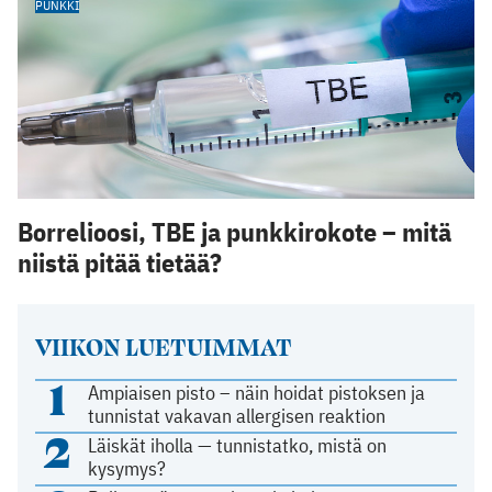
PUNKKI
Borrelioosi, TBE ja punkkirokote – mitä
niistä pitää tietää?
VIIKON LUETUIMMAT
1
Ampiaisen pisto – näin hoidat pistoksen ja
tunnistat vakavan allergisen reaktion
2
Läiskät iholla — tunnistatko, mistä on
kysymys?