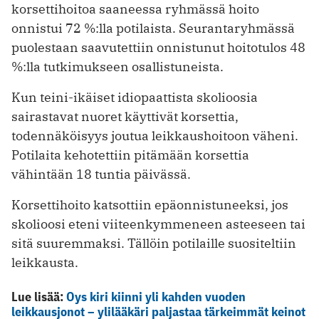
korsettihoitoa saaneessa ryhmässä hoito
onnistui 72 %:lla potilaista. Seurantaryhmässä
puolestaan saavutettiin onnistunut hoitotulos 48
%:lla tutkimukseen osallistuneista.
Kun teini-ikäiset idiopaattista skolioosia
sairastavat nuoret käyttivät korsettia,
todennäköisyys joutua leikkaushoitoon väheni.
Potilaita kehotettiin pitämään korsettia
vähintään 18 tuntia päivässä.
Korsettihoito katsottiin epäonnistuneeksi, jos
skolioosi eteni viiteenkymmeneen asteeseen tai
sitä suuremmaksi. Tällöin potilaille suositeltiin
leikkausta.
Lue lisää:
Oys kiri kiinni yli kahden vuoden
leikkausjonot – ylilääkäri paljastaa tärkeimmät keinot