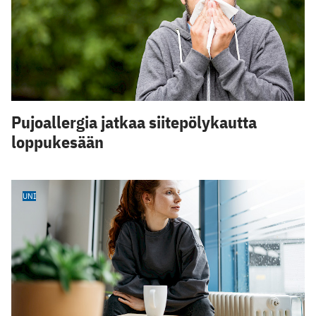
Pujoallergia jatkaa siitepölykautta
loppukesään
UNI