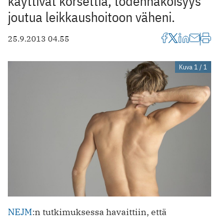
käyttivät korsettia, todennäköisyys
joutua leikkaushoitoon väheni.
25.9.2013 04.55
Kuva 1 / 1
NEJM
:n tutkimuksessa havaittiin, että