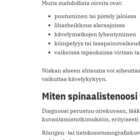
Muita mahdollisia oireita ovat:
puutuminen tai pistely jaloissa
lihasheikkous alaraajoissa
kävelymatkojen lyhentyminen
kömpelyys tai tasapainovaikeud
vaikeissa tapauksissa virtsan 
Niskan alueen ahtauma voi aiheuttaa 
vaikuttaa kävelykykyyn.
Miten spinaalistenoosi
Diagnoosi perustuu oirekuvaan, lääk
kuvantamistutkimuksiin, erityisest
Röntgen- tai tietokonetomografiakuv