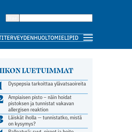
Hae
TI
TERVEYDENHUOLTO
MIELIPIDE
IIKON LUETUIMMAT
1
Dyspepsia tarkoittaa ylävatsaoireita
2
Ampiaisen pisto – näin hoidat
pistoksen ja tunnistat vakavan
allergisen reaktion
3
Läiskät iholla — tunnistatko, mistä
on kysymys?
Palleatyrä: syyt, oireet ja hoito