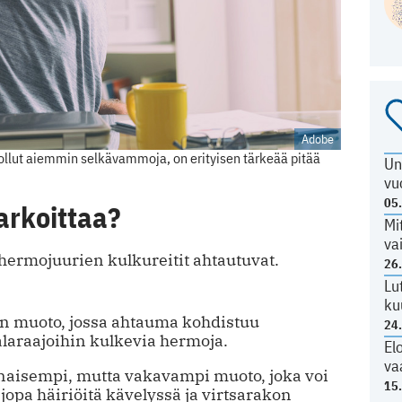
Adobe
n ollut aiemmin selkävammoja, on erityisen tärkeää pitää
Un
vu
05
arkoittaa?
Mi
va
hermojuurien kulkureitit ahtautuvat.
26
Lu
ku
in muoto, jossa ahtauma kohdistuu
24
alaraajoihin kulkevia hermoja.
El
va
inaisempi, mutta vakavampi muoto, joka voi
15
 jopa häiriöitä kävelyssä ja virtsarakon