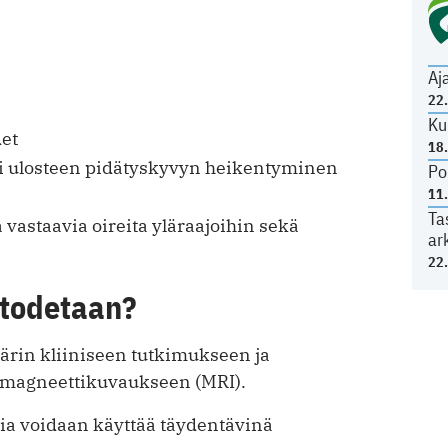
Aj
22
Ku
et
18
tai ulosteen pidätyskyvyn heikentyminen
Po
11
Ta
vastaavia oireita yläraajoihin sekä
ar
22
 todetaan?
ärin kliiniseen tutkimukseen ja
i magneettikuvaukseen (MRI).
ia voidaan käyttää täydentävinä