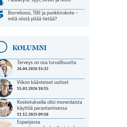
4
5
Borrelioosi, TBE ja punkkirokote –
mitä niistä pitää tietää?
KOLUMNI
Terveys on osa turvallisuutta
26.04.2026 15:32
Viikon käänteiset uutiset
15.03.2026 10:15
Kosketuksella olisi monenlaista
käyttöä parantamisessa
11.12.2025 09:58
Espanjassa