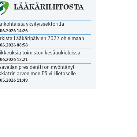
LÄÄKÄRILIITOSTA
ankohtaista yksityissektorilta
.06.2026 14:26
rkista Lääkäripäivien 2027 ohjelmaan
.06.2026 08:58
ikkeuksia toimiston kesäaukioloissa
.06.2026 12:21
savallan presidentti on myöntänyt
kkiatrin arvonimen Päivi Hietaselle
.05.2026 11:49