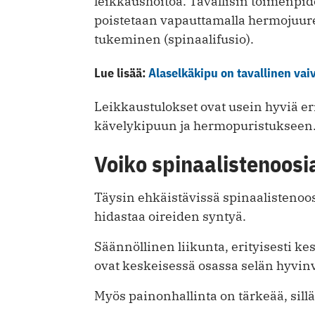
leikkaushoitoa. Tavallisin toimenpi
poistetaan vapauttamalla hermojuur
tukeminen (spinaalifusio).
Lue lisää:
Alaselkäkipu on tavallinen vai
Leikkaustulokset ovat usein hyviä erity
kävelykipuun ja hermopuristukseen
Voiko spinaalistenoosi
Täysin ehkäistävissä spinaalistenoosi
hidastaa oireiden syntyä.
Säännöllinen liikunta, erityisesti kes
ovat keskeisessä osassa selän hyvin
Myös painonhallinta on tärkeää, sill