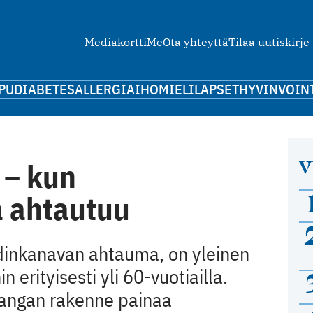
Mediakortti
Me
Ota yhteyttä
Tilaa uutiskirje
PU
DIABETES
ALLERGIA
IHO
MIELI
LAPSET
HYVINVOIN
V
 – kun
 ahtautuu
ydinkanavan ahtauma, on yleinen
n erityisesti yli 60-vuotiailla.
rangan rakenne painaa