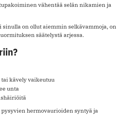
 tupakoiminen vähentää selän nikamien ja
ai sinulla on ollut aiemmin selkävammoja, on
kuormituksen säätelystä arjessa.
riin?
 tai kävely vaikeutuu
see unta
shäiriöitä
n pysyvien hermovaurioiden syntyä ja