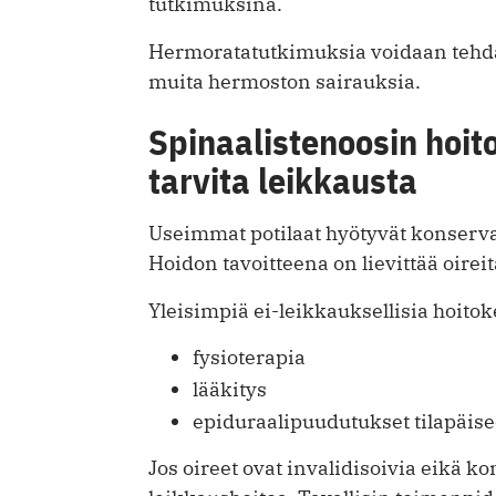
tutkimuksina.
Hermoratatutkimuksia voidaan tehdä,
muita hermoston sairauksia.
Spinaalistenoosin hoit
tarvita leikkausta
Useimmat potilaat hyötyvät konservati
Hoidon tavoitteena on lievittää oireit
Yleisimpiä ei-leikkauksellisia hoitok
fysioterapia
lääkitys
epiduraalipuudutukset tilapäi
Jos oireet ovat invalidisoivia eikä k