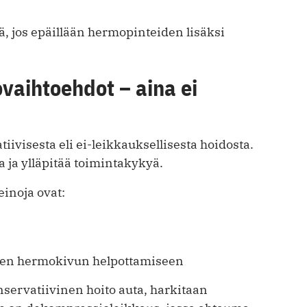
 jos epäillään hermopinteiden lisäksi
ovaihtoehdot – aina ei
ivisesta eli ei-leikkauksellisesta hoidosta.
a ja ylläpitää toimintakykyä.
einoja ovat:
seen hermokivun helpottamiseen
onservatiivinen hoito auta, harkitaan