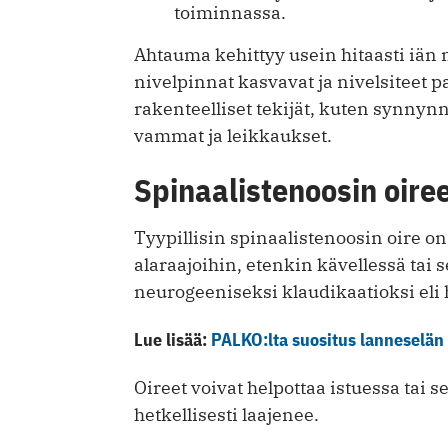
toiminnassa.
Ahtauma kehittyy usein hitaasti iän 
nivelpinnat kasvavat ja nivelsiteet 
rakenteelliset tekijät, kuten synny
vammat ja leikkaukset.
Spinaalistenoosin oire
Tyypillisin spinaalistenoosin oire on
alaraajoihin, etenkin kävellessä tai 
neurogeeniseksi klaudikaatioksi eli
Lue lisää:
PALKO:lta suositus lanneselä
Oireet voivat helpottaa istuessa tai
hetkellisesti laajenee.