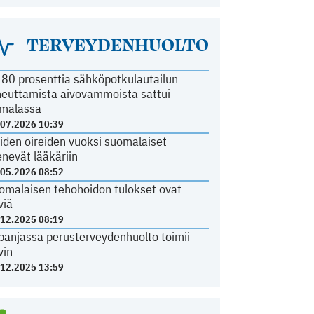
TERVEYDENHUOLTO
i 80 prosenttia sähköpotkulautailun
heuttamista aivovammoista sattui
malassa
.07.2026 10:39
iden oireiden vuoksi suomalaiset
nevät lääkäriin
.05.2026 08:52
omalaisen tehohoidon tulokset ovat
viä
.12.2025 08:19
panjassa perusterveydenhuolto toimii
vin
.12.2025 13:59