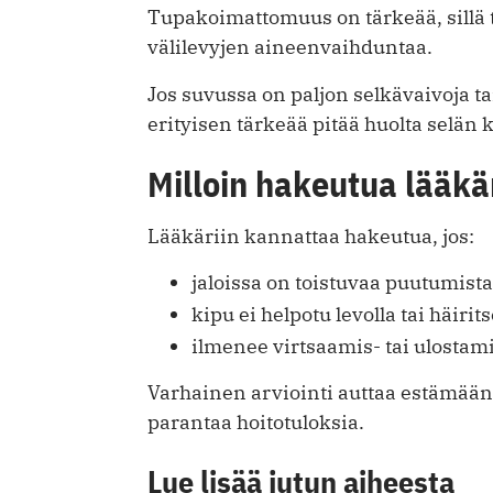
Tupakoimattomuus on tärkeää, sillä
välilevyjen aineenvaihduntaa.
Jos suvussa on paljon selkävaivoja t
erityisen tärkeää pitää huolta selän 
Milloin hakeutua lääkä
Lääkäriin kannattaa hakeutua, jos:
jaloissa on toistuvaa puutumista
kipu ei helpotu levolla tai häirit
ilmenee virtsaamis- tai ulostami
Varhainen arviointi auttaa estämää
parantaa hoitotuloksia.
Lue lisää jutun aiheesta