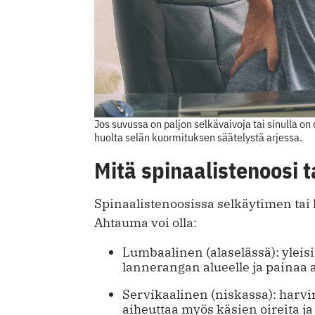
Jos suvussa on paljon selkävaivoja tai sinulla o
huolta selän kuormituksen säätelystä arjessa.
Mitä spinaalistenoosi t
Spinaalistenoosissa selkäytimen tai 
Ahtauma voi olla:
Lumbaalinen (alaselässä): yleis
lannerangan alueelle ja painaa 
Servikaalinen (niskassa): harv
aiheuttaa myös käsien oireita ja