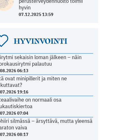
perusterveydenhuolto toimii
hyvin
07.12.2025 13:59
HYVINVOINTI
irytmi sekaisin loman jälkeen – näin
orokausirytmi palautuu
.08.2026 06:13
tä ovat minipillerit ja miten ne
ikuttavat?
.07.2026 19:16
teaalivaihe on normaali osa
ukautiskiertoa
.07.2026 07:04
ohiiri silmässä – ärsyttävä, mutta yleensä
araton vaiva
.07.2026 08:17