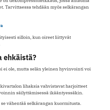
de on dekompressioleikkaus, jossa ahtauma
et. Tarvittaessa tehdään myös selkärangan
va
isesti silloin, kun oireet liittyvät
.
a ehkäistä?
 ei ole, mutta selän yleinen hyvinvointi voi
kivartalon lihaksia vahvistavat harjoitteet
voinnin säilyttämisessä ikääntyessäkin.
ä se vähentää selkärangan kuormitusta.