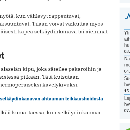
myötä, kun välilevyt rappeutuvat,
paksuuntuvat. Tilaan voivat vaikuttaa myös
nnäisesti kapea selkäydinkanava tai aiemmat
Yl
ai
hu
03
et
Nä
me
 alaselän kipu, joka säteilee pakaroihin ja
04
seistessä pitkään. Tätä kutsutaan
Su
hy
 hermoperäiseksi kävelykivuksi.
15
Es
n selkäydinkanavan ahtauman leikkaushoidosta
hy
07
 selkää kumartaessa, kun selkäydinkanava