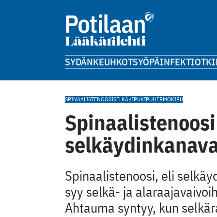
SYDÄN
KEUHKOT
SYÖPÄ
INFEKTIOT
KI
SPINAALISTENOOSI
SELKÄKIPU
KIPU
HERMOKIPU
Spinaalistenoosi
selkäydinkanava
Spinaalistenoosi, eli selkä
syy selkä- ja alaraajavaivoihi
Ahtauma syntyy, kun selkä