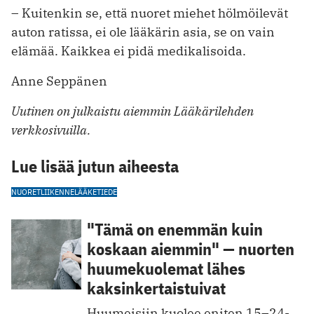
– Kuitenkin se, että nuoret miehet hölmöilevät
auton ratissa, ei ole lääkärin asia, se on vain
elämää. Kaikkea ei pidä medikalisoida.
Anne Seppänen
Uutinen on julkaistu aiemmin Lääkärilehden
verkkosivuilla.
Lue lisää jutun aiheesta
NUORET
LIIKENNELÄÄKETIEDE
"Tämä on enemmän kuin
koskaan aiemmin" — nuorten
huumekuolemat lähes
kaksinkertaistuivat
Huumeisiin kuolee eniten 15–24-