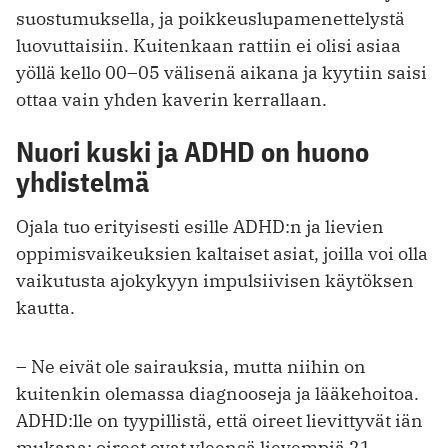
suostumuksella, ja poikkeuslupamenettelystä
luovuttaisiin. Kuitenkaan rattiin ei olisi asiaa
yöllä kello 00–05 välisenä aikana ja kyytiin saisi
ottaa vain yhden kaverin kerrallaan.
Nuori kuski ja ADHD on huono
yhdistelmä
Ojala tuo erityisesti esille ADHD:n ja lievien
oppimisvaikeuksien kaltaiset asiat, joilla voi olla
vaikutusta ajokykyyn impulsiivisen käytöksen
kautta.
– Ne eivät ole sairauksia, mutta niihin on
kuitenkin olemassa diagnooseja ja lääkehoitoa.
ADHD:lle on tyypillistä, että oireet lievittyvät iän
mukana: oireet ovat yleensä lievempiä 21-