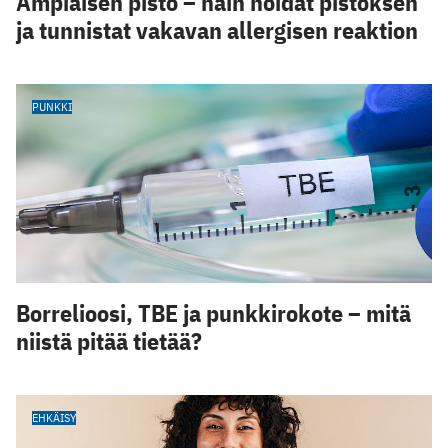
Ampiaisen pisto – näin hoidat pistoksen
ja tunnistat vakavan allergisen reaktion
PUNKKI
Borrelioosi, TBE ja punkkirokote – mitä
niistä pitää tietää?
EHKÄISY