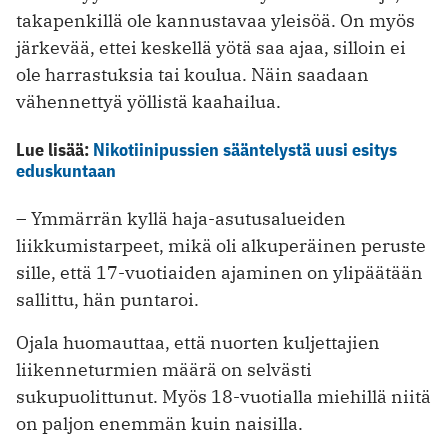
takapenkillä ole kannustavaa yleisöä. On myös
järkevää, ettei keskellä yötä saa ajaa, silloin ei
ole harrastuksia tai koulua. Näin saadaan
vähennettyä yöllistä kaahailua.
Lue lisää:
Nikotiinipussien sääntelystä uusi esitys
eduskuntaan
– Ymmärrän kyllä haja-asutusalueiden
liikkumistarpeet, mikä oli alkuperäinen peruste
sille, että 17-vuotiaiden ajaminen on ylipäätään
sallittu, hän puntaroi.
Ojala huomauttaa, että nuorten kuljettajien
liikenneturmien määrä on selvästi
sukupuolittunut. Myös 18-vuotialla miehillä niitä
on paljon enemmän kuin naisilla.