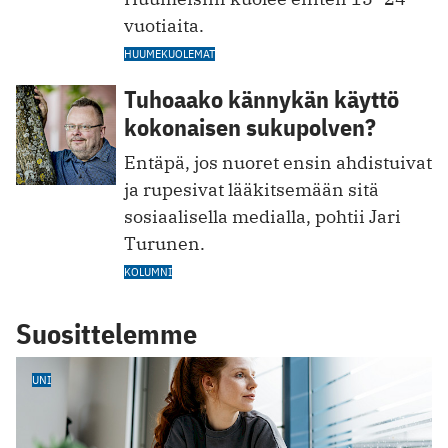
vuotiaita.
HUUMEKUOLEMAT
Tuhoaako kännykän käyttö
kokonaisen sukupolven?
Entäpä, jos nuoret ensin ahdistuivat
ja rupesivat lääkitsemään sitä
sosiaalisella medialla, pohtii Jari
Turunen.
KOLUMNI
Suosittelemme
UNI