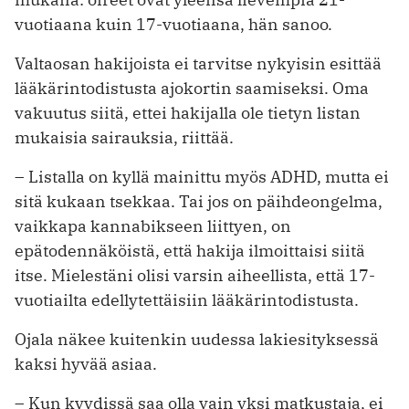
vuotiaana kuin 17-vuotiaana, hän sanoo.
Valtaosan hakijoista ei tarvitse nykyisin esittää
lääkärintodistusta ajokortin saamiseksi. Oma
vakuutus siitä, ettei hakijalla ole tietyn listan
mukaisia sairauksia, riittää.
– Listalla on kyllä mainittu myös ADHD, mutta ei
sitä kukaan tsekkaa. Tai jos on päihdeongelma,
vaikkapa kannabikseen liittyen, on
epätodennäköistä, että hakija ilmoittaisi siitä
itse. Mielestäni olisi varsin aiheellista, että 17-
vuotiailta edellytettäisiin lääkärintodistusta.
Ojala näkee kuitenkin uudessa lakiesityksessä
kaksi hyvää asiaa.
– Kun kyydissä saa olla vain yksi matkustaja, ei