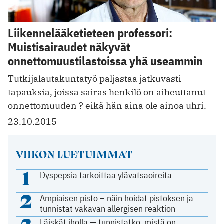
Liikennelääketieteen professori:
Muistisairaudet näkyvät
onnettomuustilastoissa yhä useammin
Tutkijalautakuntatyö paljastaa jatkuvasti
tapauksia, joissa sairas henkilö on aiheuttanut
onnettomuuden ? eikä hän aina ole ainoa uhri.
23.10.2015
VIIKON LUETUIMMAT
1
Dyspepsia tarkoittaa ylävatsaoireita
2
Ampiaisen pisto – näin hoidat pistoksen ja
tunnistat vakavan allergisen reaktion
Läiskät iholla — tunnistatko, mistä on