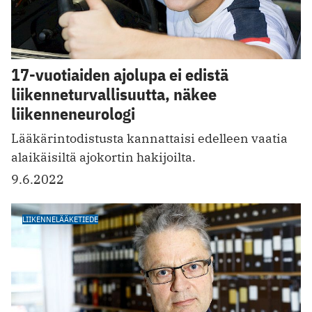
17-vuotiaiden ajolupa ei edistä
liikenneturvallisuutta, näkee
liikenneneurologi
Lääkärintodistusta kannattaisi edelleen vaatia
alaikäisiltä ajokortin hakijoilta.
9.6.2022
LIIKENNELÄÄKETIEDE