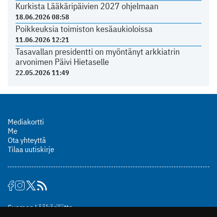
Kurkista Lääkäripäivien 2027 ohjelmaan
18.06.2026 08:58
Poikkeuksia toimiston kesäaukioloissa
11.06.2026 12:21
Tasavallan presidentti on myöntänyt arkkiatrin
arvonimen Päivi Hietaselle
22.05.2026 11:49
Mediakortti
Me
Ota yhteyttä
Tilaa uutiskirje
Suomen Lääkäriliitto