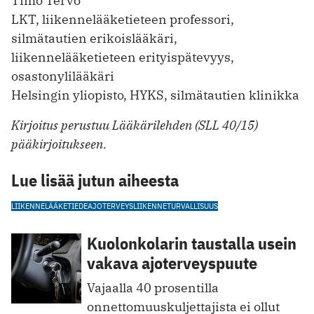
Timo Tervo
LKT, liikennelääketieteen professori,
silmätautien erikoislääkäri,
liikennelääketieteen erityispätevyys,
osastonylilääkäri
Helsingin yliopisto, HYKS, silmätautien klinikka
Kirjoitus perustuu Lääkärilehden (SLL 40/15)
pääkirjoitukseen.
Lue lisää jutun aiheesta
LIIKENNELÄÄKETIEDE
AJOTERVEYS
LIIKENNETURVALLISUUS
Kuolonkolarin taustalla usein
vakava ajoterveyspuute
Vajaalla 40 prosentilla
onnettomuuskuljettajista ei ollut