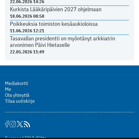
22.06.2026 14:26
Kurkista Lääkäripäivien 2027 ohjelmaan
18.06.2026 08:58
Poikkeuksia toimiston kesäaukioloissa
11.06.2026 12:21
Tasavallan presidentti on myöntänyt arkkiatrin
arvonimen Päivi Hietaselle
22.05.2026 11:49
Mediakortti
Me
Ota yhteyttä
Tilaa uutiskirje
Suomen Lääkäriliitto