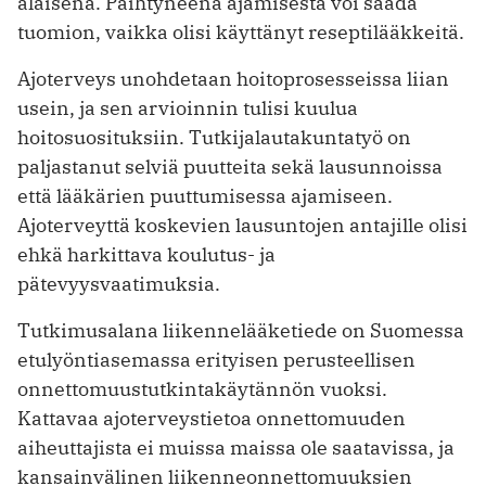
alaisena. Päihtyneenä ajamisesta voi saada
tuomion, vaikka olisi käyttänyt reseptilääkkeitä.
Ajoterveys unohdetaan hoitoprosesseissa liian
usein, ja sen arvioinnin tulisi kuulua
hoitosuosituksiin. Tutkijalautakuntatyö on
paljastanut selviä puutteita sekä lausunnoissa
että lääkärien puuttumisessa ajamiseen.
Ajoterveyttä koskevien lausuntojen antajille olisi
ehkä harkittava koulutus- ja
pätevyysvaatimuksia.
Tutkimusalana liikennelääketiede on Suomessa
etulyöntiasemassa erityisen perusteellisen
onnettomuustutkintakäytännön vuoksi.
Kattavaa ajoterveystietoa onnettomuuden
aiheuttajista ei muissa maissa ole saatavissa, ja
kansainvälinen liikenneonnettomuuksien