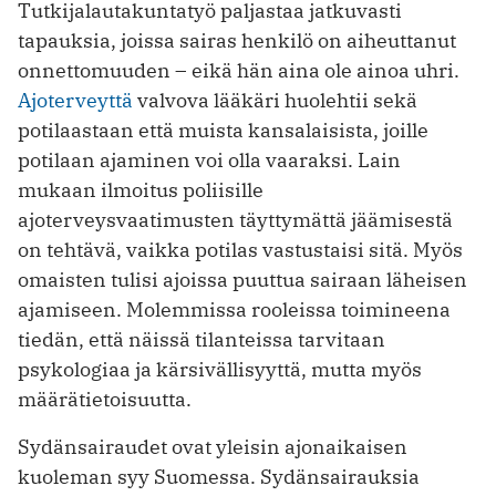
Tutkijalautakuntatyö paljastaa jatkuvasti
tapauksia, joissa sairas henkilö on aiheuttanut
onnettomuuden – eikä hän aina ole ainoa uhri.
Ajoterveyttä
valvova lääkäri huolehtii sekä
potilaastaan että muista kansalaisista, joille
potilaan ajaminen voi olla vaaraksi. Lain
mukaan ilmoitus poliisille
ajoterveysvaatimusten täyttymättä jäämisestä
on tehtävä, vaikka potilas vastustaisi sitä. Myös
omaisten tulisi ajoissa puuttua sairaan läheisen
ajamiseen. Molemmissa rooleissa toimineena
tiedän, että näissä tilanteissa tarvitaan
psykologiaa ja kärsivällisyyttä, mutta myös
määrätietoisuutta.
Sydänsairaudet ovat yleisin ajonaikaisen
kuoleman syy Suomessa. Sydänsairauksia