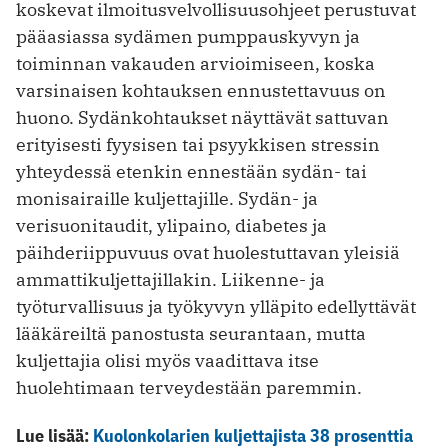
koskevat ilmoitusvelvollisuusohjeet perustuvat
pääasiassa sydämen pumppauskyvyn ja
toiminnan vakauden arvioimiseen, koska
varsinaisen kohtauksen ennustettavuus on
huono. Sydänkohtaukset näyttävät sattuvan
erityisesti fyysisen tai psyykkisen stressin
yhteydessä etenkin ennestään sydän- tai
monisairaille kuljettajille. Sydän- ja
verisuonitaudit, ylipaino, diabetes ja
päihderiippuvuus ovat huolestuttavan yleisiä
ammattikuljettajillakin. Liikenne- ja
työturvallisuus ja työkyvyn ylläpito edellyttävät
lääkäreiltä panostusta seurantaan, mutta
kuljettajia olisi myös vaadittava itse
huolehtimaan terveydestään paremmin.
Lue lisää:
Kuolonkolarien kuljettajista 38 prosenttia