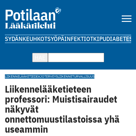
SYDÄN
KEUHKOT
SYÖPÄ
INFEKTIOT
KIPU
DIABETES
A
HAE
LIIKENNELÄÄKETIEDE
AJOTERVEYS
LIIKENNETURVALLISUUS
Liikennelääketieteen
professori: Muistisairaudet
näkyvät
onnettomuustilastoissa yhä
useammin