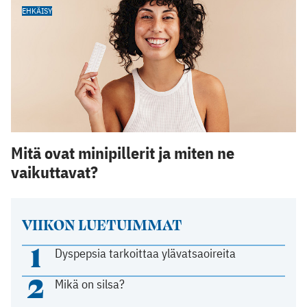
EHKÄISY
Mitä ovat minipillerit ja miten ne
vaikuttavat?
VIIKON LUETUIMMAT
1
Dyspepsia tarkoittaa ylävatsaoireita
2
Mikä on silsa?