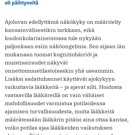
oli päihtyneitä
Ajoluvan edellyttämä näkökyky on määritelty
kansainvälisestikin tarkkaan, eikä
kuolonkolariaineistossa tule nykyään
paljonkaan esiin näköongelmia. Sen sijaan iän
mukanaan tuomat kognitiohäiriöt ja
muistisairaudet näkyvät
onnettomuustilastoissakin yhä useammin.
Lisäksi sadattuhannet käyttävät ajokykyyn
vaikuttavia lääkkeitä – ja ajavat silti. Hoidosta
vastaavilla lääkäreillä on vain vähäiset
mahdollisuudet varmistua potilaidensa
ajamisen turvallisuudesta, mutta lääkkeitä
määrätessään lääkärin pitäisi aina ottaa kantaa,
voiko potilas ajaa lääkkeiden vaikutuksen