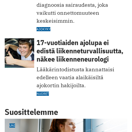
diagnoosia sairaudesta, joka
vaikutti onnettomuuteen
keskeisimmin.
AJOKYKY
17-vuotiaiden ajolupa ei
edistä liikenneturvallisuutta,
näkee liikenneneurologi
Lääkärintodistusta kannattaisi
edelleen vaatia alaikäisiltä
ajokortin hakijoilta.
NUORET
Suosittelemme
UNI