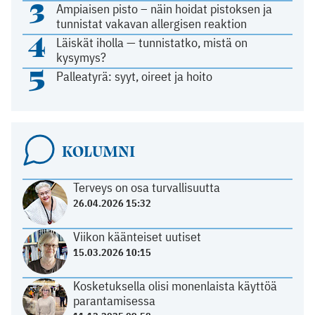
3
Ampiaisen pisto – näin hoidat pistoksen ja
tunnistat vakavan allergisen reaktion
4
Läiskät iholla — tunnistatko, mistä on
kysymys?
5
Palleatyrä: syyt, oireet ja hoito
KOLUMNI
Terveys on osa turvallisuutta
26.04.2026 15:32
Viikon käänteiset uutiset
15.03.2026 10:15
Kosketuksella olisi monenlaista käyttöä
parantamisessa