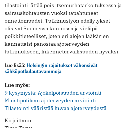
tilastointi jättää pois itsemurhatarkoituksessa ja
sairauskohtausten vuoksi tapahtuneet
onnettomuudet. Tutkimustyön edellytykset
olisivat Suomessa kunnossa ja vieläpä
poikkitieteelliset, joten eri alojen lääkärien
kannattaisi panostaa ajoterveyden
tutkimukseen, liikenneturvallisuuden hyväksi.
Lue lisää:
Helsingin rajoitukset vähensivät
sähköpotkulautavammoja
Lue myös:
9 kysymystä: Ajokelpoisuuden arviointi
Muistipotilaan ajoterveyden arviointi
Tilastointi vääristää kuvaa ajoterveydestä
Kirjoittanut: