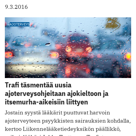
9.3.2016
AJOTERVEYS
Trafi täsmentää uusia
ajoterveysohjeitaan ajokieltoon ja
itsemurha-aikeisiin liittyen
Jostain syystä lääkärit puuttuvat harvoin
ajoterveyteen psyykkisten sairauksien kohdalla,
kertoo Liikennelääketiedeyksikön päällikkö,