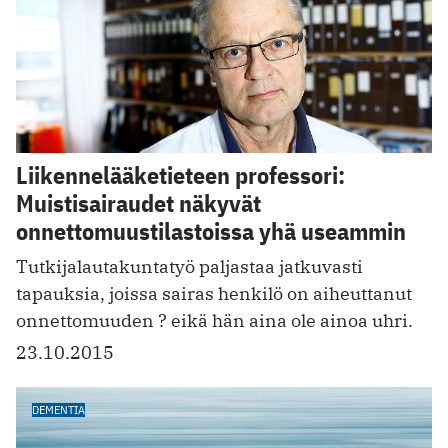
Liikennelääketieteen professori:
Muistisairaudet näkyvät
onnettomuustilastoissa yhä useammin
Tutkijalautakuntatyö paljastaa jatkuvasti
tapauksia, joissa sairas henkilö on aiheuttanut
onnettomuuden ? eikä hän aina ole ainoa uhri.
23.10.2015
DEMENTIA