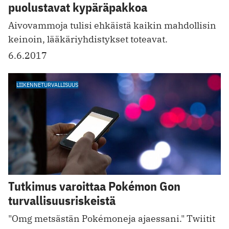
puolustavat kypäräpakkoa
Aivovammoja tulisi ehkäistä kaikin mahdollisin
keinoin, lääkäriyhdistykset toteavat.
6.6.2017
LIIKENNETURVALLISUUS
Tutkimus varoittaa Pokémon Gon
turvallisuusriskeistä
"Omg metsästän Pokémoneja ajaessani." Twiitit