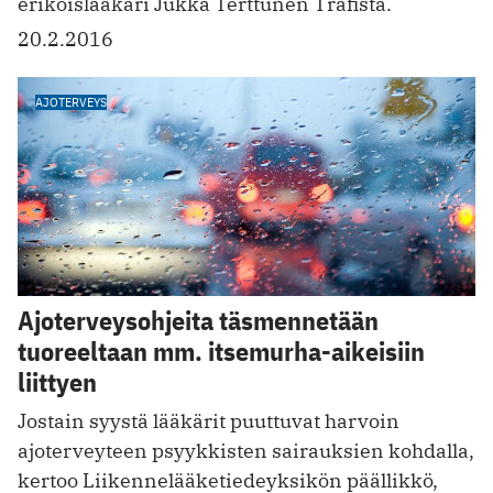
erikoislääkäri Jukka Terttunen Trafista.
20.2.2016
AJOTERVEYS
Ajoterveysohjeita täsmennetään
tuoreeltaan mm. itsemurha-aikeisiin
liittyen
Jostain syystä lääkärit puuttuvat harvoin
ajoterveyteen psyykkisten sairauksien kohdalla,
kertoo Liikennelääketiedeyksikön päällikkö,