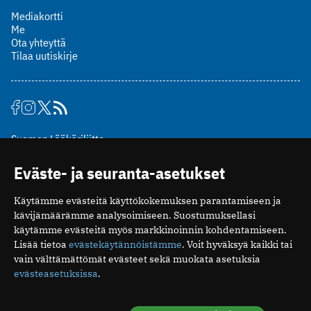
Mediakortti
Me
Ota yhteyttä
Tilaa uutiskirje
Suomen Lääkäriliitto
Mäkelänkatu 2, PL 49
Eväste- ja seuranta-asetukset
00510 Helsinki
puh. (09) 393 091
Käytämme evästeitä käyttökokemuksen parantamiseen ja
toimitus@potilaanlaakarilehti.fi
kävijämäärämme analysoimiseen. Suostumuksellasi
käytämme evästeitä myös markkinoinnin kohdentamiseen.
ISSN 2323-9476
Lisää tietoa
evästekäytännöistämme
. Voit hyväksyä kaikki tai
vain välttämättömät evästeet sekä muokata asetuksia
evästeasetuksissa
.