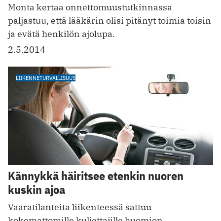
Monta kertaa onnettomuustutkinnassa
paljastuu, että lääkärin olisi pitänyt toimia toisin
ja evätä henkilön ajolupa.
2.5.2014
LIIKENNETURVALLISUUS
Kännykkä häiritsee etenkin nuoren
kuskin ajoa
Vaaratilanteita liikenteessä sattuu
kokemattomille kuljettajille huomion