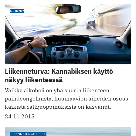
AJOKYKY
Liikenneturva: Kannabiksen käyttö
näkyy liikenteessä
Vaikka alkoholi on yhä suurin liikenteen
päihdeongelmista, huumaavien aineiden osuus
kaikista rattijuopumuksista on kasvanut.
24.11.2015
LIIKENNETURVALLISUUS