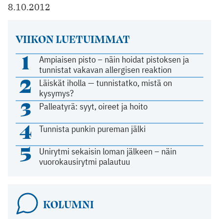
8.10.2012
VIIKON LUETUIMMAT
1
Ampiaisen pisto – näin hoidat pistoksen ja
tunnistat vakavan allergisen reaktion
2
Läiskät iholla — tunnistatko, mistä on
kysymys?
3
Palleatyrä: syyt, oireet ja hoito
4
Tunnista punkin pureman jälki
5
Unirytmi sekaisin loman jälkeen – näin
vuorokausirytmi palautuu
KOLUMNI