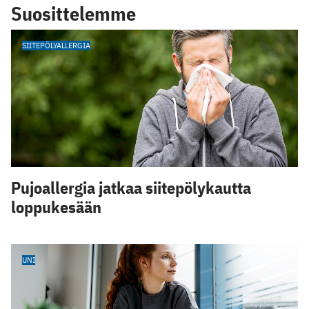
Suosittelemme
SIITEPÖLYALLERGIA
Pujoallergia jatkaa siitepölykautta
loppukesään
UNI