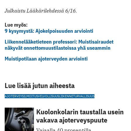
Julkaistu Lääkärilehdessä 6/16.
Lue myös:
9 kysymystä: Ajokelpoisuuden arviointi
Liikennelääketieteen professori: Muistisairaudet
näkyvät onnettomuustilastoissa yhä useammin
Muistipotilaan ajoterveyden arviointi
Lue lisää jutun aiheesta
AJOTERVEYS
ILMOITUSVELVOLLISUUS
LIIKENNETURVALLISUUS
Kuolonkolarin taustalla usein
vakava ajoterveyspuute
Vajaalla 40 prosentilla