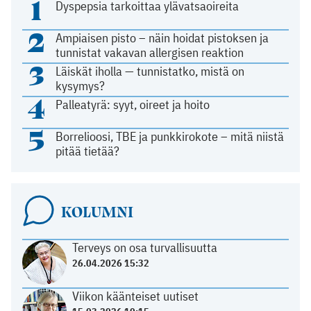
1
Dyspepsia tarkoittaa ylävatsaoireita
2
Ampiaisen pisto – näin hoidat pistoksen ja
tunnistat vakavan allergisen reaktion
3
Läiskät iholla — tunnistatko, mistä on
kysymys?
4
Palleatyrä: syyt, oireet ja hoito
5
Borrelioosi, TBE ja punkkirokote – mitä niistä
pitää tietää?
KOLUMNI
Terveys on osa turvallisuutta
26.04.2026 15:32
Viikon käänteiset uutiset