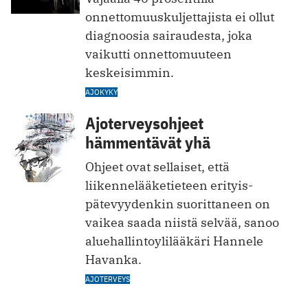
onnettomuuskuljettajista ei ollut
diagnoosia sairaudesta, joka
vaikutti onnettomuuteen
keskeisimmin.
AJOKYKY
Ajoterveysohjeet
hämmentävät yhä
Ohjeet ovat sellaiset, että
liikennelääketieteen erityis­
pätevyydenkin suorittaneen on
vaikea saada niistä selvää, sanoo
aluehallintoylilääkäri Hannele
Havanka.
AJOTERVEYS