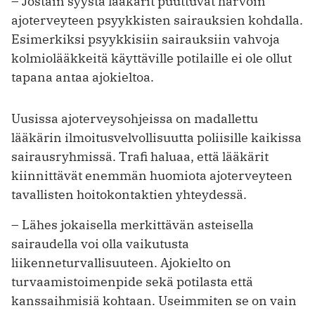
– Jostain syystä lääkärit puuttuvat harvoin
ajoterveyteen psyykkisten sairauksien kohdalla.
Esimerkiksi psyykkisiin sairauksiin vahvoja
kolmiolääkkeitä käyttäville potilaille ei ole ollut
tapana antaa ajokieltoa.
Uusissa ajoterveysohjeissa on madallettu
lääkärin ilmoitusvelvollisuutta poliisille kaikissa
sairausryhmissä. Trafi haluaa, että lääkärit
kiinnittävät enemmän huomiota ajoterveyteen
tavallisten hoitokontaktien yhteydessä.
– Lähes jokaisella merkittävän asteisella
sairaudella voi olla vaikutusta
liikenneturvallisuuteen. Ajokielto on
turvaamistoimenpide sekä potilasta että
kanssaihmisiä kohtaan. Useimmiten se on vain