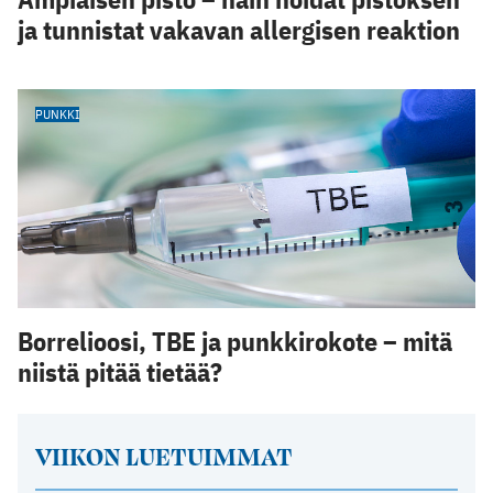
ja tunnistat vakavan allergisen reaktion
PUNKKI
Borrelioosi, TBE ja punkkirokote – mitä
niistä pitää tietää?
VIIKON LUETUIMMAT