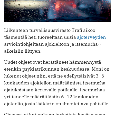
Liikenteen turvallisuusvirasto Trafi aikoo
täsmentää heti tuoreeltaan uusia
ajoterveyden
arviointiohjeitaan ajokieltoon ja itsemurha-­
aikeisiin liittyen.
Uudet ohjeet ovat herättäneet hämmennystä
etenkin psykiatrikunnan keskuudessa. Moni on
lukenut ohjeet niin, että ne edellyttäisivät 3–6
kuukauden ajokiellon määräämistä itsemurha-­
ajatuksistaan kertovalle potilaalle. Itsemurhaa
yrittäneelle määrättäisiin 6–12 kuukauden
ajokielto, josta lääkärin on ilmoitettava poliisille.
Ohjeissa ei kuitenkaan tarkoiteta lieväasteisia