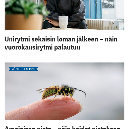
Unirytmi sekaisin loman jälkeen – näin
vuorokausirytmi palautuu
HYÖNTEISEN PISTO
Ampiaisen pisto – näin hoidat pistoksen