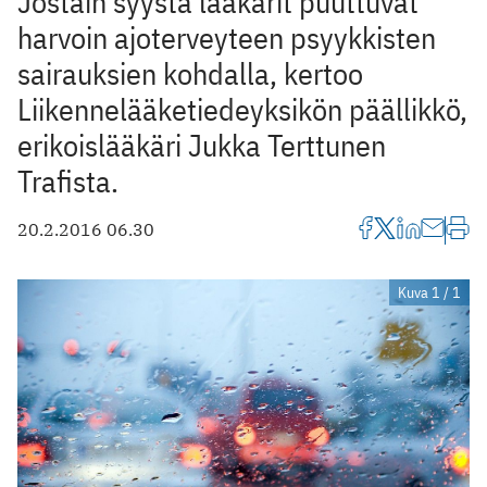
Jostain syystä lääkärit puuttuvat
harvoin ajoterveyteen psyykkisten
sairauksien kohdalla, kertoo
Liikennelääketiedeyksikön päällikkö,
erikoislääkäri Jukka Terttunen
Trafista.
20.2.2016 06.30
Kuva 1 / 1