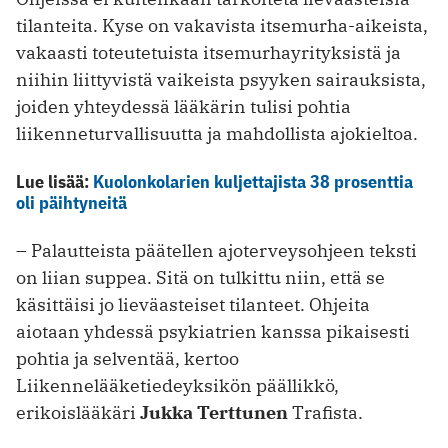
tilanteita. Kyse on vakavista itsemurha-aikeista,
vakaasti toteutetuista itsemurhayrityksistä ja
niihin liittyvistä vaikeista psyyken sairauksista,
joiden yhteydessä lääkärin tulisi pohtia
liikenneturvallisuutta ja mahdollista ajokieltoa.
Lue lisää:
Kuolonkolarien kuljettajista 38 prosenttia
oli päihtyneitä
– Palautteista päätellen ajoterveys­ohjeen teksti
on liian suppea. Sitä on tulkittu niin, että se
käsittäisi jo lievä­asteiset tilanteet. Ohjeita
aiotaan yhdessä psykiatrien kanssa pikaisesti
pohtia ja selventää, kertoo
Liikennelääketiedeyksikön päällikkö,
erikoislääkäri
Jukka Terttunen
Trafista.