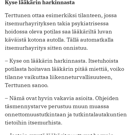
Kyse lääkärin harkinnasta
Terttunen ottaa esimerkiksi tilanteen, jossa
itsemurhayrityksen takia psykiatrisessa
hoidossa oleva potilas saa lääkäriltä luvan
käväistä kotona autolla. Tällä automatkalla
itsemurhayritys sitten ­onnistuu.
– Kyse on lääkärin harkinnasta. Itsetuhoista
potilasta hoitavan lääkärin pitää miettiä, voiko
tilanne vaikuttaa liikenneturvallisuuteen,
Terttunen sanoo.
– Nämä ovat hyvin vakavia asioita. Ohjeiden
täsmennystarve perustuu muun muassa
onnettomuustutkintaan ja tutkintalautakuntien
tietoihin itsemurhista.