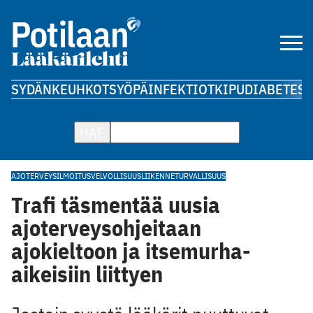
SYDÄN
KEUHKOT
SYÖPÄ
INFEKTIOT
KIPU
DIABETES
A
HAE
AJOTERVEYS
ILMOITUSVELVOLLISUUS
LIIKENNETURVALLISUUS
Trafi täsmentää uusia
ajoterveysohjeitaan
ajokieltoon ja itsemurha-
aikeisiin liittyen