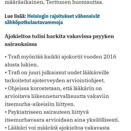
määräaikainen, Terttunen huomauttaa.
Lue lisää:
Helsingin rajoitukset vähensivät
sähköpotkulautavammoja
Ajokieltoa tulisi harkita vakavissa psyyken
sairauksissa
• Trafi myöntää kaikki ajokortit vuoden 2016
alusta lukien.
• Trafi on juuri julkaissut uudet lääkäreille
tarkoitetut ajoterveyden arviointiohjeet.
• Ohjeissa korostetaan, että lääkärin on
arvioitava liikenneturvallisuutta vakaviin
itsemurha-aikeisiin liittyen.
• Psykiatriseen sairauteen liittyvä
itsemurhavaara arvioidaan aina yksilöllisesti.
• Lääkäri voi määrätä ajokieltoa vakavasta