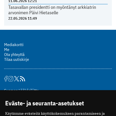
11.06.2026 12:21
Tasavallan presidentti on myöntänyt arkkiatrin
arvonimen Päivi Hietaselle
22.05.2026 11:49
Mediakortti
Me
Ota yhteyttä
Tilaa uutiskirje
Suomen Lääkäriliitto
Mäkelänkatu 2, PL 49
Eväste- ja seuranta-asetukset
00510 Helsinki
puh. (09) 393 091
Käytämme evästeitä käyttökokemuksen parantamiseen ja
toimitus@potilaanlaakarilehti.fi