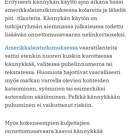
Erityisesti kännykän käyttö ajon aikana lisäsi
amerikkalaistutkimuksessa kolareita ja läheltä
piti -tilanteita. Kännykän käytön on
tutkijaryhmän aiemmassa julkaisussa todettu
lisäävän onnettomuusvaaran nelinkertaiseksi.
Amerikkalaistutkimuksessa
vaaratilanteita
sattui etenkin nuoren kuskin kurottaessa
kännykkää, valitessa puhelinnumeroa tai
tekstatessa. Huomiota hajottivat vaarallisesti
myös matkan varrella olevien kohteiden
katsominen, syöminen tai esimerkiksi
autoradion säätäminen. Pelkkä kännykkään
puhuminen ei vaikuttanut riskiin.
Myös kokeneempien kuljettajien
onnettomuusvaara kasvoi kännykkää