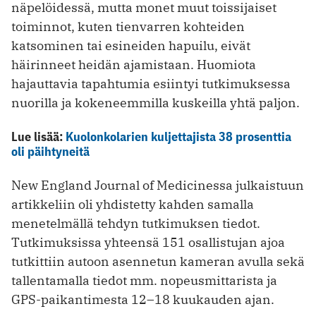
näpelöidessä, mutta monet muut toissijaiset
toiminnot, kuten tienvarren kohteiden
katsominen tai esineiden hapuilu, eivät
häirinneet heidän ajamistaan. Huomiota
hajauttavia tapahtumia esiintyi tutkimuksessa
nuorilla ja kokeneemmilla kuskeilla yhtä paljon.
Lue lisää:
Kuolonkolarien kuljettajista 38 prosenttia
oli päihtyneitä
New England Journal of Medicinessa julkaistuun
artikkeliin oli yhdistetty kahden samalla
menetelmällä tehdyn tutkimuksen tiedot.
Tutkimuksissa yhteensä 151 osallistujan ajoa
tutkittiin autoon asennetun kameran avulla sekä
tallentamalla tiedot mm. nopeusmittarista ja
GPS-paikantimesta 12–18 kuukauden ajan.