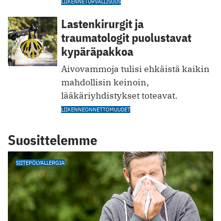
LIIKENNETURVALLISUUS
Lastenkirurgit ja
traumatologit puolustavat
kypäräpakkoa
Aivovammoja tulisi ehkäistä kaikin
mahdollisin keinoin,
lääkäriyhdistykset toteavat.
LIIKENNEONNETTOMUUDET
Suosittelemme
SIITEPÖLYALLERGIA