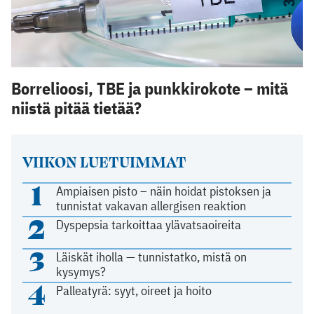
Borrelioosi, TBE ja punkkirokote – mitä
niistä pitää tietää?
VIIKON LUETUIMMAT
1
Ampiaisen pisto – näin hoidat pistoksen ja
tunnistat vakavan allergisen reaktion
2
Dyspepsia tarkoittaa ylävatsaoireita
3
Läiskät iholla — tunnistatko, mistä on
kysymys?
4
Palleatyrä: syyt, oireet ja hoito