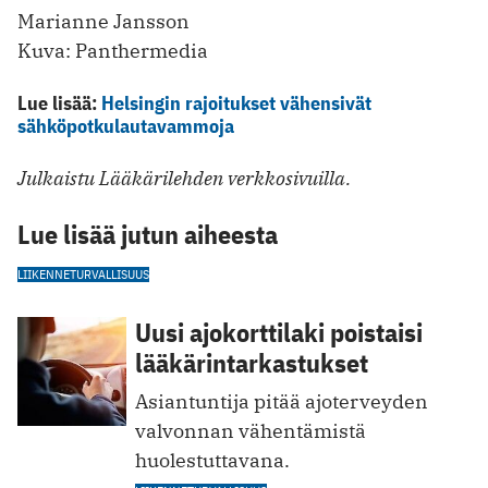
Marianne Jansson
Kuva: Panthermedia
Lue lisää:
Helsingin rajoitukset vähensivät
sähköpotkulautavammoja
Julkaistu Lääkärilehden verkkosivuilla.
Lue lisää jutun aiheesta
LIIKENNETURVALLISUUS
Uusi ajokorttilaki poistaisi
lääkärintarkastukset
Asiantuntija pitää ajoterveyden
valvonnan vähentämistä
huolestuttavana.