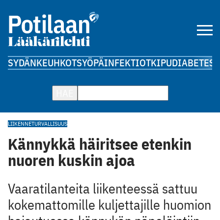
SYDÄN
KEUHKOT
SYÖPÄ
INFEKTIOT
KIPU
DIABETES
A
HAE
LIIKENNETURVALLISUUS
Kännykkä häiritsee etenkin
nuoren kuskin ajoa
Vaaratilanteita liikenteessä sattuu
kokemattomille kuljettajille huomion