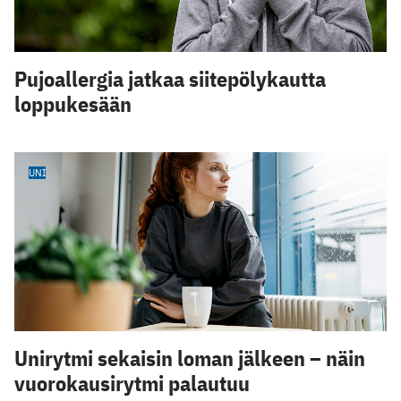
Pujoallergia jatkaa siitepölykautta
loppukesään
UNI
Unirytmi sekaisin loman jälkeen – näin
vuorokausirytmi palautuu