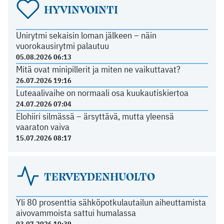
HYVINVOINTI
Unirytmi sekaisin loman jälkeen – näin
vuorokausirytmi palautuu
05.08.2026 06:13
Mitä ovat minipillerit ja miten ne vaikuttavat?
26.07.2026 19:16
Luteaalivaihe on normaali osa kuukautiskiertoa
24.07.2026 07:04
Elohiiri silmässä – ärsyttävä, mutta yleensä
vaaraton vaiva
15.07.2026 08:17
TERVEYDENHUOLTO
Yli 80 prosenttia sähköpotkulautailun aiheuttamista
aivovammoista sattui humalassa
03.07.2026 10:39