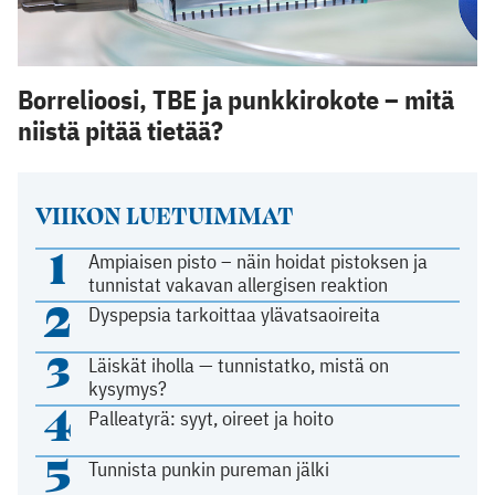
Borrelioosi, TBE ja punkkirokote – mitä
niistä pitää tietää?
VIIKON LUETUIMMAT
1
Ampiaisen pisto – näin hoidat pistoksen ja
tunnistat vakavan allergisen reaktion
2
Dyspepsia tarkoittaa ylävatsaoireita
3
Läiskät iholla — tunnistatko, mistä on
kysymys?
4
Palleatyrä: syyt, oireet ja hoito
5
Tunnista punkin pureman jälki