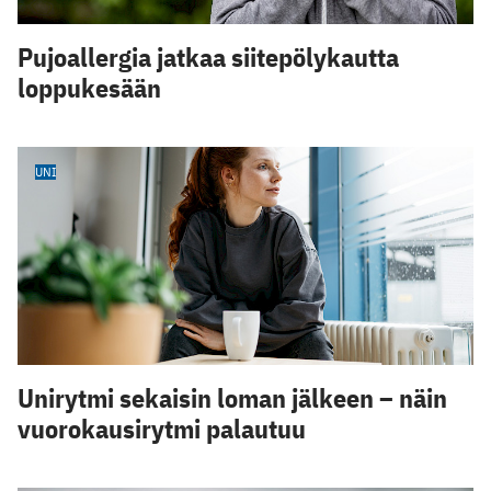
Pujoallergia jatkaa siitepölykautta
loppukesään
UNI
Unirytmi sekaisin loman jälkeen – näin
vuorokausirytmi palautuu