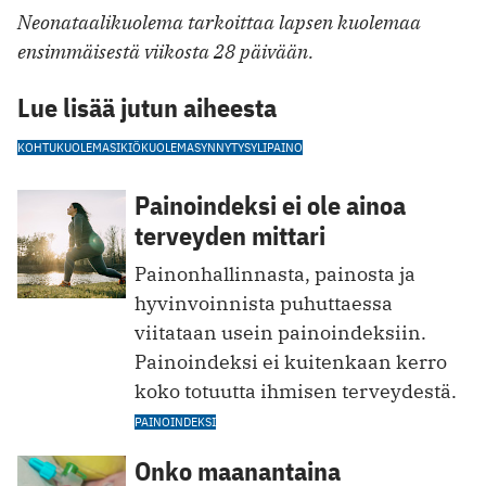
Neonataalikuolema tarkoittaa lapsen kuolemaa
ensimmäisestä viikosta 28 päivään.
Lue lisää jutun aiheesta
KOHTUKUOLEMA
SIKIÖKUOLEMA
SYNNYTYS
YLIPAINO
Painoindeksi ei ole ainoa
terveyden mittari
Painonhallinnasta, painosta ja
hyvinvoinnista puhuttaessa
viitataan usein painoindeksiin.
Painoindeksi ei kuitenkaan kerro
koko totuutta ihmisen terveydestä.
PAINOINDEKSI
Onko maanantaina