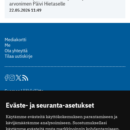
arvonimen Päivi Hietaselle
22.05.2026 11:49
Mediakortti
Me
Ota yhteyttä
Tilaa uutiskirje
Suomen Lääkäriliitto
Mäkelänkatu 2, PL 49
Eväste- ja seuranta-asetukset
00510 Helsinki
puh. (09) 393 091
Käytämme evästeitä käyttökokemuksen parantamiseen ja
toimitus@potilaanlaakarilehti.fi
kävijämäärämme analysoimiseen. Suostumuksellasi
käytämme evästeitä myös markkinoinnin kohdentamiseen.
ISSN 2323-9476