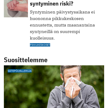
syntyminen riski?
Syntyminen päivystysaikana ei
huononna pikkukeskosen
ennustetta, mutta maanantaina
syntyneillä on suurempi
kuolleisuus.
PIKKUKESKOSET
Suosittelemme
SIITEPÖLYALLERGIA