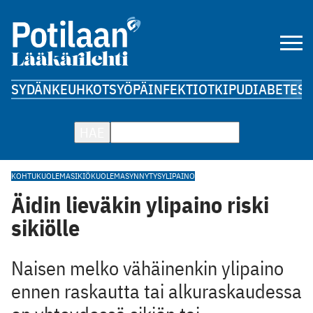
SYDÄN
KEUHKOT
SYÖPÄ
INFEKTIOT
KIPU
DIABETES
A
HAE
KOHTUKUOLEMA
SIKIÖKUOLEMA
SYNNYTYS
YLIPAINO
Äidin lieväkin ylipaino riski
sikiölle
Naisen melko vähäinenkin ylipaino
ennen raskautta tai alkuraskaudessa