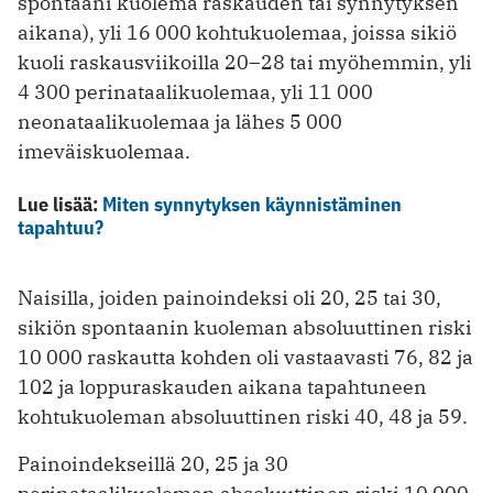
spontaani kuolema raskauden tai synnytyksen
aikana), yli 16 000 kohtukuolemaa, joissa sikiö
kuoli raskausviikoilla 20–28 tai myöhemmin, yli
4 300 perinataalikuolemaa, yli 11 000
neonataalikuolemaa ja lähes 5 000
imeväiskuolemaa.
Lue lisää:
Miten synnytyksen käynnistäminen
tapahtuu?
Naisilla, joiden painoindeksi oli 20, 25 tai 30,
sikiön spontaanin kuoleman absoluuttinen riski
10 000 raskautta kohden oli vastaavasti 76, 82 ja
102 ja loppuraskauden aikana tapahtuneen
kohtukuoleman absoluuttinen riski 40, 48 ja 59.
Painoindekseillä 20, 25 ja 30