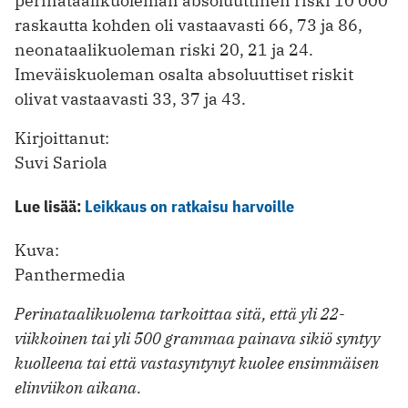
perinataalikuoleman absoluuttinen riski 10 000
raskautta kohden oli vastaavasti 66, 73 ja 86,
neonataalikuoleman riski 20, 21 ja 24.
Imeväiskuoleman osalta absoluuttiset riskit
olivat vastaavasti 33, 37 ja 43.
Kirjoittanut:
Suvi Sariola
Lue lisää:
Leikkaus on ratkaisu harvoille
Kuva:
Panthermedia
Perinataalikuolema tarkoittaa sitä, että yli 22-
viikkoinen tai yli 500 grammaa painava sikiö syntyy
kuolleena tai että vastasyntynyt kuolee ensimmäisen
elinviikon aikana.