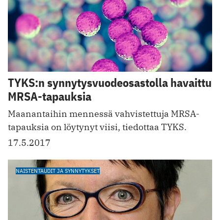
TYKS:n synnytysvuodeosastolla havaittu
MRSA-tapauksia
Maanantaihin mennessä vahvistettuja MRSA-
tapauksia on löytynyt viisi, tiedottaa TYKS.
17.5.2017
NAISTENTAUDIT JA SYNNYTYKSET