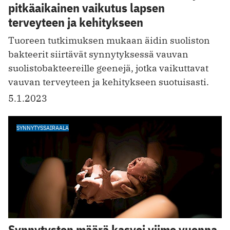
pitkäaikainen vaikutus lapsen
terveyteen ja kehitykseen
Tuoreen tutkimuksen mukaan äidin suoliston
bakteerit siirtävät synnytyksessä vauvan
suolistobakteereille geenejä, jotka vaikuttavat
vauvan terveyteen ja kehitykseen suotuisasti.
5.1.2023
SYNNYTYSSAIRAALA
Synnytysten määrä kasvoi viime vuonna