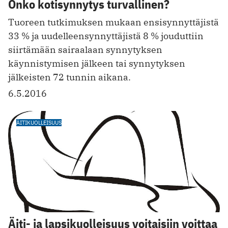
Onko kotisynnytys turvallinen?
Tuoreen tutkimuksen mukaan ensisynnyttäjistä
33 % ja uudelleensynnyttäjistä 8 % jouduttiin
siirtämään sairaalaan synnytyksen
käynnistymisen jälkeen tai synnytyksen
jälkeisten 72 tunnin aikana.
6.5.2016
ÄITIKUOLLEISUUS
Äiti- ja lapsikuolleisuus voitaisiin voittaa