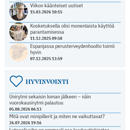
Viikon käänteiset uutiset
15.03.2026 10:15
Kosketuksella olisi monenlaista käyttöä
parantamisessa
11.12.2025 09:58
Espanjassa perusterveydenhuolto toimii
hyvin
07.12.2025 13:59
HYVINVOINTI
Unirytmi sekaisin loman jälkeen – näin
vuorokausirytmi palautuu
05.08.2026 06:13
Mitä ovat minipillerit ja miten ne vaikuttavat?
26.07.2026 19:16
Luteaalivaihe on normaali osa kuukautiskiertoa