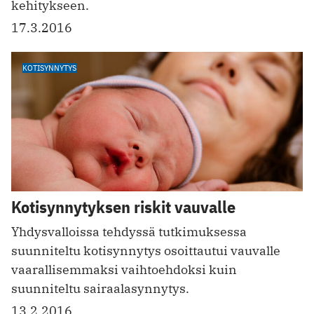
kehitykseen.
17.3.2016
KOTISYNNYTYS
Kotisynnytyksen riskit vauvalle
Yhdysvalloissa tehdyssä tutkimuksessa
suunniteltu kotisynnytys osoittautui vauvalle
vaarallisemmaksi vaihtoehdoksi kuin
suunniteltu sairaalasynnytys.
13.2.2016