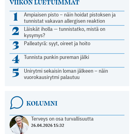
VIIKON LUETUIMMAT
1
Ampiaisen pisto – näin hoidat pistoksen ja
tunnistat vakavan allergisen reaktion
2
Läiskät iholla — tunnistatko, mistä on
kysymys?
3
Palleatyrä: syyt, oireet ja hoito
4
Tunnista punkin pureman jälki
5
Unirytmi sekaisin loman jälkeen – näin
vuorokausirytmi palautuu
KOLUMNI
Terveys on osa turvallisuutta
26.04.2026 15:32