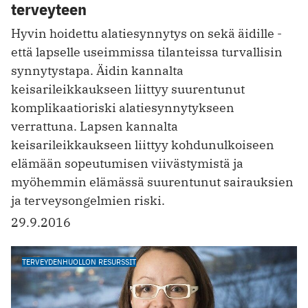
terveyteen
Hyvin hoidettu alatiesynnytys on sekä äidille ­
että lapselle useimmissa tilanteissa turvallisin
synnytystapa. Äidin kannalta
keisarileikkaukseen liittyy suurentunut
komplikaatioriski alatiesynnytykseen
verrattuna. Lapsen kannalta
keisarileikkaukseen liittyy kohdunulkoiseen
elämään sopeutumisen viivästymistä ja
myöhemmin elämässä suurentunut sairauksien
ja terveysongelmien riski.
29.9.2016
TERVEYDENHUOLLON RESURSSIT