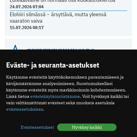
24.07.2026 07:04
Elohiiri silmässä – ärsyttävä, mutta yleensä
vaaraton vaiva
15.07.2026 08:17
TERVEYDENHUOLTO
Eväste- ja seuranta-asetukset
Yli 80 prosenttia sähköpotkulautailun aiheuttamista
aivovammoista sattui humalassa
Käytämme evästeitä käyttökokemuksen parantamiseen ja
03.07.2026 10:39
kävijämäärämme analysoimiseen. Suostumuksellasi
Näiden oireiden vuoksi suomalaiset menevät
käytämme evästeitä myös markkinoinnin kohdentamiseen.
lääkäriin
Lisää tietoa
evästekäytännöistämme
. Voit hyväksyä kaikki tai
04.05.2026 08:52
vain välttämättömät evästeet sekä muokata asetuksia
Suomalaisen tehohoidon tulokset ovat hyviä
evästeasetuksissa
.
15.12.2025 08:19
Espanjassa perusterveydenhuolto toimii hyvin
Evästeasetukset
Hyväksy kaikki
07.12.2025 13:59