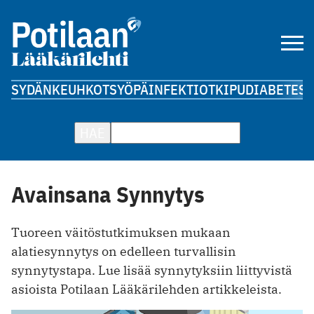
SYDÄN
KEUHKOT
SYÖPÄ
INFEKTIOT
KIPU
DIABETES
A
HAE
Avainsana Synnytys
Tuoreen väitöstutkimuksen mukaan
alatiesynnytys on edelleen turvallisin
synnytystapa. Lue lisää synnytyksiin liittyvistä
asioista Potilaan Lääkärilehden artikkeleista.