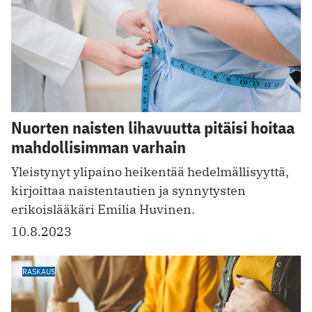
Nuorten naisten lihavuutta pitäisi hoitaa
mahdollisimman varhain
Yleistynyt ylipaino heikentää hedelmällisyyttä,
kirjoittaa naistentautien ja synnytysten
erikoislääkäri Emilia Huvinen.
10.8.2023
RASKAUS