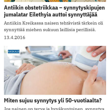
Antiikin obstetriikkaa – synnytyskipujen
jumalatar Eilethyia auttoi synnyttäjää
Antiikin Kreikassa naisen tehtävistä tärkein oli
synnyttää miehen sukuun laillisia perillisiä.
13.4.2016
RASKAUS
Miten sujuu synnytys yli 50-vuotiaalta?
Jos nainen on terve ja hyväkuntoinen, synnytys