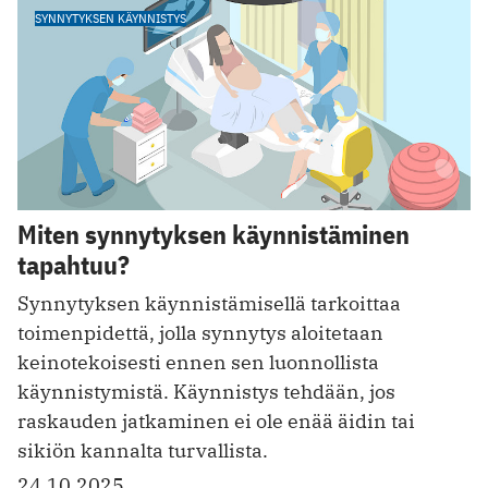
SYNNYTYKSEN KÄYNNISTYS
Miten synnytyksen käynnistäminen
tapahtuu?
Synnytyksen käynnistämisellä tarkoittaa
toimenpidettä, jolla synnytys aloitetaan
keinotekoisesti ennen sen luonnollista
käynnistymistä. Käynnistys tehdään, jos
raskauden jatkaminen ei ole enää äidin tai
sikiön kannalta turvallista.
24.10.2025