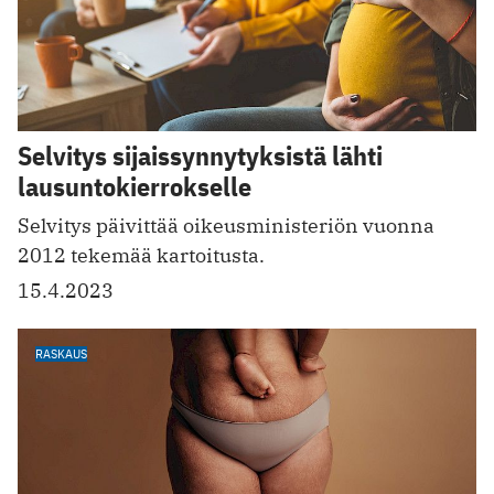
Selvitys sijaissynnytyksistä lähti
lausuntokierrokselle
Selvitys päivittää oikeusministeriön vuonna
2012 tekemää kartoitusta.
15.4.2023
RASKAUS