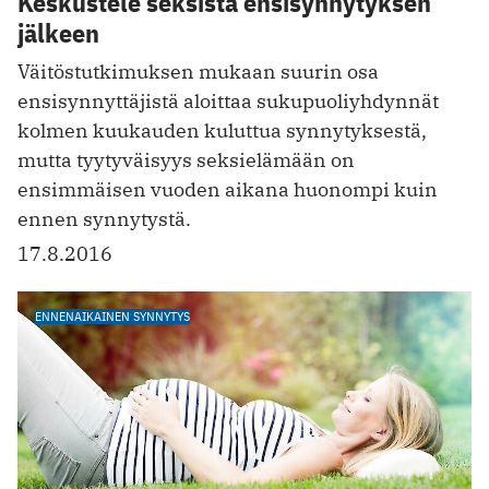
Keskustele seksistä ensisynnytyksen
jälkeen
Väitöstutkimuksen mukaan suurin osa
ensisynnyttäjistä aloittaa sukupuoliyhdynnät
kolmen kuukauden kuluttua synnytyksestä,
mutta tyytyväisyys seksielämään on
ensimmäisen vuoden aikana huonompi kuin
ennen synnytystä.
17.8.2016
ENNENAIKAINEN SYNNYTYS