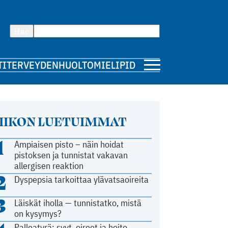
Hae
TI
TERVEYDENHUOLTO
MIELIPIDE
IIKON LUETUIMMAT
1
Ampiaisen pisto – näin hoidat
pistoksen ja tunnistat vakavan
allergisen reaktion
2
Dyspepsia tarkoittaa ylävatsaoireita
3
Läiskät iholla — tunnistatko, mistä
on kysymys?
Palleatyrä: syyt, oireet ja hoito