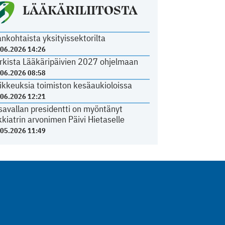
LÄÄKÄRILIITOSTA
ankohtaista yksityissektorilta
.06.2026 14:26
rkista Lääkäripäivien 2027 ohjelmaan
.06.2026 08:58
ikkeuksia toimiston kesäaukioloissa
.06.2026 12:21
savallan presidentti on myöntänyt
kkiatrin arvonimen Päivi Hietaselle
.05.2026 11:49