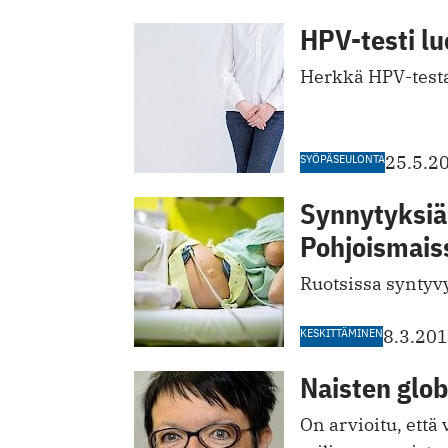
HPV-testi lu
Herkkä HPV-testa
SYÖPÄSEULONTA
25.5.2
Synnytyksiä
Pohjoismais
Ruotsissa syntyv
KESKITTÄMINEN
8.3.20
Naisten glob
On arvioitu, että 