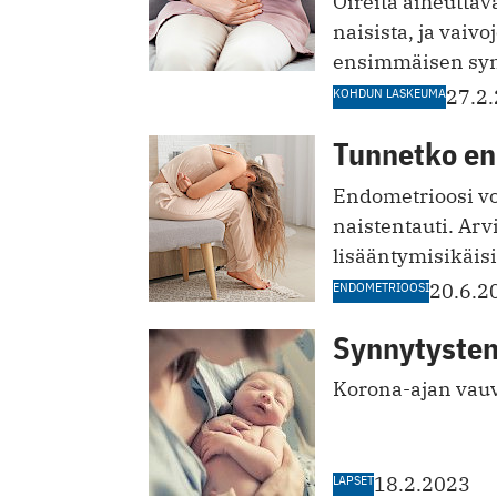
Oireita aiheuttav
naisista, ja vai
ensimmäisen syn
KOHDUN LASKEUMA
27.2
Tunnetko end
Endometrioosi vo
naistentauti. Arv
lisääntymisikäisi
ENDOMETRIOOSI
20.6.2
Synnytysten
Korona-ajan vauv
LAPSET
18.2.2023