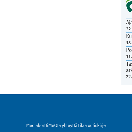
Aj
22
Ku
18
Po
11
Ta
ar
22
Mediakortti
Me
Ota yhteyttä
Tilaa uutiskirje