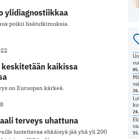
o ylidiagnostiikkaa
us poikii lisätutkimuksia.
022
Un
vu
 keskitetään kaikissa
05
sa
Mi
va
yys on Euroopan kärkeä.
26
Lu
18
ku
24
aali terveys uhattuna
El
va
vaille luotettavaa ehkäisyä jää yhä yli 200
15