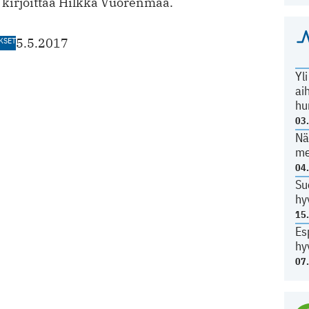
 kirjoittaa Hilkka Vuorenmaa.
KSET
5.5.2017
Yl
ai
hu
03
Nä
me
04
Su
hy
15
Es
hy
07