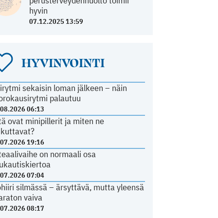
perusterveydenhuolto toimii
hyvin
07.12.2025 13:59
HYVINVOINTI
irytmi sekaisin loman jälkeen – näin
orokausirytmi palautuu
.08.2026 06:13
tä ovat minipillerit ja miten ne
ikuttavat?
.07.2026 19:16
teaalivaihe on normaali osa
ukautiskiertoa
.07.2026 07:04
ohiiri silmässä – ärsyttävä, mutta yleensä
araton vaiva
.07.2026 08:17