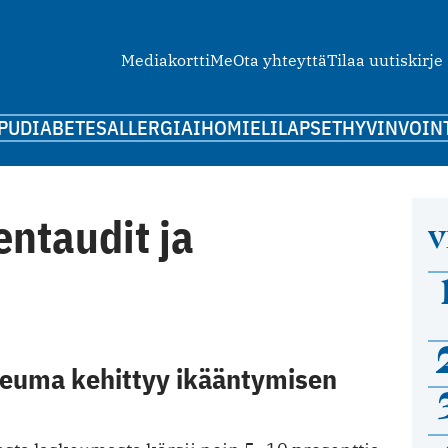
Mediakortti
Me
Ota yhteyttä
Tilaa uutiskirje
PU
DIABETES
ALLERGIA
IHO
MIELI
LAPSET
HYVINVOIN
ntaudit ja
V
euma kehittyy ikääntymisen