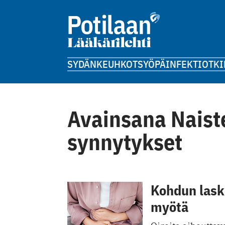
SYDÄN
KEUHKOT
SYÖPÄ
INFEKTIOT
KI
Avainsana Naiste
synnytykset
Kohdun lask
myötä