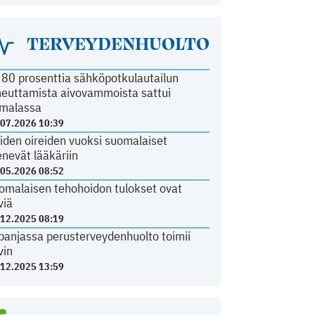
TERVEYDENHUOLTO
i 80 prosenttia sähköpotkulautailun
heuttamista aivovammoista sattui
malassa
.07.2026 10:39
iden oireiden vuoksi suomalaiset
nevät lääkäriin
.05.2026 08:52
omalaisen tehohoidon tulokset ovat
viä
.12.2025 08:19
panjassa perusterveydenhuolto toimii
vin
.12.2025 13:59