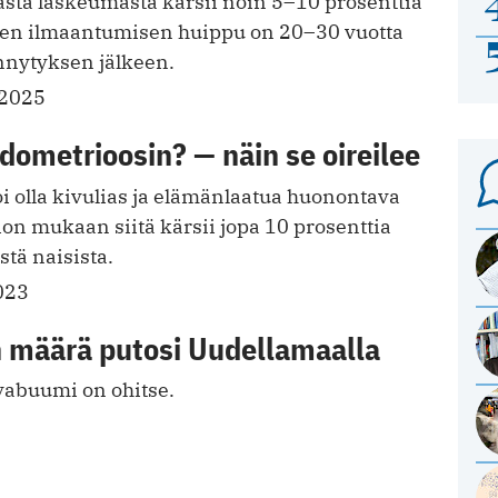
asta laskeumasta kärsii noin 5–10 prosenttia
vojen ilmaantumisen huippu on 20–30 vuotta
nytyksen jälkeen.
.2025
ometrioosin? — näin se oireilee
i olla kivulias ja elämänlaatua huonontava
ion mukaan siitä kärsii jopa 10 prosenttia
stä naisista.
023
 määrä putosi Uudellamaalla
abuumi on ohitse.