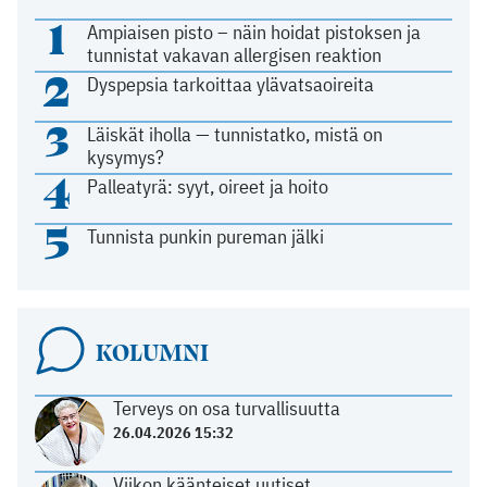
1
Ampiaisen pisto – näin hoidat pistoksen ja
tunnistat vakavan allergisen reaktion
2
Dyspepsia tarkoittaa ylävatsaoireita
3
Läiskät iholla — tunnistatko, mistä on
kysymys?
4
Palleatyrä: syyt, oireet ja hoito
5
Tunnista punkin pureman jälki
KOLUMNI
Terveys on osa turvallisuutta
26.04.2026 15:32
Viikon käänteiset uutiset