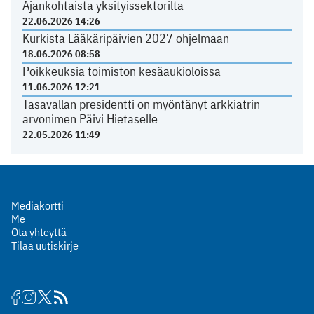
Ajankohtaista yksityissektorilta
22.06.2026 14:26
Kurkista Lääkäripäivien 2027 ohjelmaan
18.06.2026 08:58
Poikkeuksia toimiston kesäaukioloissa
11.06.2026 12:21
Tasavallan presidentti on myöntänyt arkkiatrin
arvonimen Päivi Hietaselle
22.05.2026 11:49
Mediakortti
Me
Ota yhteyttä
Tilaa uutiskirje