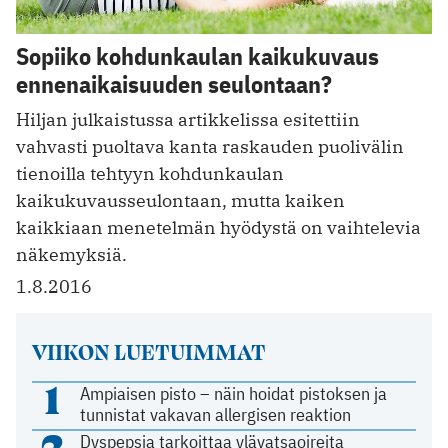
Sopiiko kohdunkaulan kaikukuvaus
ennenaikaisuuden seulontaan?
Hiljan julkaistussa artikkelissa esitettiin
vahvasti puoltava kanta raskauden puolivälin
tienoilla tehtyyn kohdunkaulan
kaikukuvausseulontaan, mutta kaiken
kaikkiaan menetelmän hyödystä on vaihtelevia
näkemyksiä.
1.8.2016
VIIKON LUETUIMMAT
1
Ampiaisen pisto – näin hoidat pistoksen ja
tunnistat vakavan allergisen reaktion
2
Dyspepsia tarkoittaa ylävatsaoireita