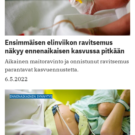
Ensimmäisen elinviikon ravitsemus
näkyy ennenaikaisen kasvussa pitkään
Aikainen maitoravinto ja onnistunut ravitsemus
parantavat kasvuennustetta.
6.5.2022
ENNENAIKAINEN SYNNYTYS