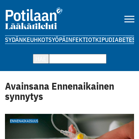
SYDÄN
KEUHKOT
SYÖPÄ
INFEKTIOT
KIPU
DIABETES
A
HAE
Avainsana Ennenaikainen
synnytys
ENNENAIKAISUUS