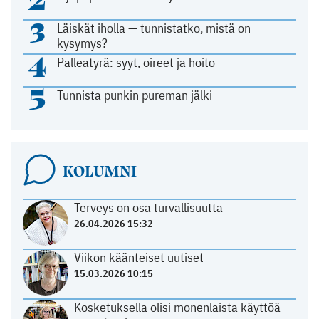
3
Läiskät iholla — tunnistatko, mistä on
kysymys?
4
Palleatyrä: syyt, oireet ja hoito
5
Tunnista punkin pureman jälki
KOLUMNI
Terveys on osa turvallisuutta
26.04.2026 15:32
Viikon käänteiset uutiset
15.03.2026 10:15
Kosketuksella olisi monenlaista käyttöä