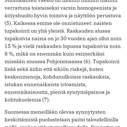
Suomalainen väestö on moniin muihin maihin
verrattuna toistaiseksi varsin homogeenista ja
äitiyshuolto hyvin toimiva ja näyttöön perustuva
(5). Kaikessa emme ole onnistuneet: naisten
tupakointi on yhä yleistä. Raskauden alussa
tupakoivia naisia on jo 30 vuoden ajan ollut noin
15 % ja vielä raskauden lopussa tupakoivia noin
8 %, mikä on enemmän kuin esimerkiksi
missään muussa Pohjoismaassa (6). Tupakointi
lisää sekä äidin että sikiön riskejä, kuten
keskenmenoja, kohdunulkoisia raskauksia,
istukan ennenaikaista irtoamista,
ennenaikaisuutta, pientä syntymäpainoa ja
kohtukuolemia (7).
Suomessa meneillään olevaa synnytysten
keskittämistä puolustetaan paitsi taloudellisilla