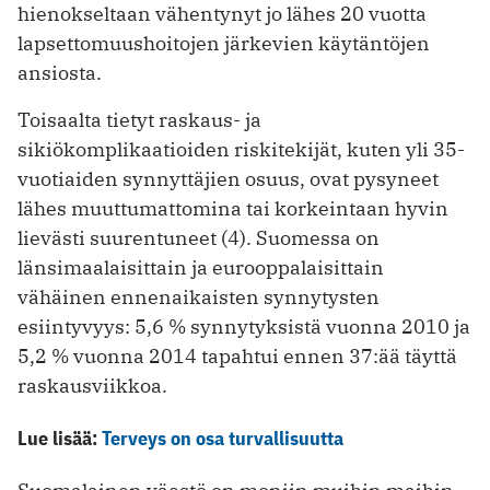
hienokseltaan vähentynyt jo lähes 20 vuotta
lapsettomuushoitojen järkevien käytäntöjen
ansiosta.
Toisaalta tietyt raskaus- ja
sikiökomplikaatioiden riskitekijät, kuten yli 35-
vuotiaiden synnyttäjien osuus, ovat pysyneet
lähes muuttumattomina tai korkeintaan hyvin
lievästi suurentuneet (4). Suomessa on
länsimaalaisittain ja eurooppalaisittain
vähäinen ennenaikaisten synnytysten
esiintyvyys: 5,6 % synnytyksistä vuonna 2010 ja
5,2 % vuonna 2014 tapahtui ennen 37:ää täyttä
raskausviikkoa.
Lue lisää:
Terveys on osa turvallisuutta