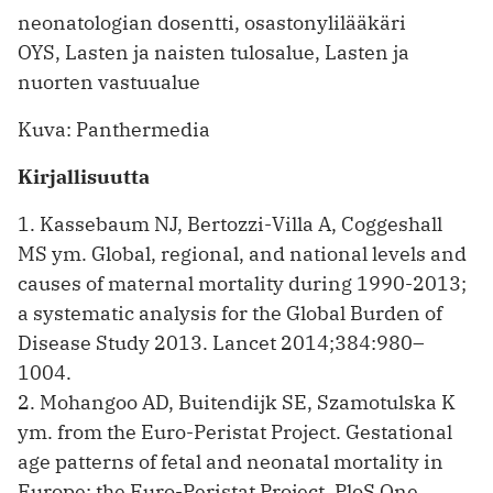
neonatologian dosentti, osastonylilääkäri
OYS, Lasten ja naisten tulosalue, Lasten ja
nuorten vastuualue
Kuva: Panthermedia
Kirjallisuutta
1. Kassebaum NJ, Bertozzi-Villa A, Coggeshall
MS ym. Global, regional, and national levels and
causes of maternal mortality during 1990-2013;
a systematic analysis for the Global Burden of
Disease Study 2013. Lancet 2014;384:980–
1004.
2. Mohangoo AD, Buitendijk SE, Szamotulska K
ym. from the Euro-Peristat Project. Gestational
age patterns of fetal and neonatal mortality in
Europe: the Euro-Peristat Project. PloS One