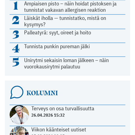
1
Ampiaisen pisto – näin hoidat pistoksen ja
tunnistat vakavan allergisen reaktion
2
Läiskät iholla — tunnistatko, mistä on
kysymys?
3
Palleatyrä: syyt, oireet ja hoito
4
Tunnista punkin pureman jälki
5
Unirytmi sekaisin loman jälkeen – näin
vuorokausirytmi palautuu
KOLUMNI
Terveys on osa turvallisuutta
26.04.2026 15:32
Viikon käänteiset uutiset