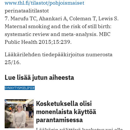
www.thl.fi/tilastot/pohjoismaiset
perinataalitilastot
7. Marufu TC, Ahankari A, Coleman T, Lewis S.
Maternal smoking and the risk of still birth:
systematic review and meta-analysis. MBC
Public Health 2015;15:239.
Lääkärilehden tiedepääkirjoitus numerosta
25/16.
Lue lisää jutun aiheesta
SYNNYTYS
MIELIPIDE
Kosketuksella olisi
monenlaista käyttöä
parantamisessa
Lääkärin välittävä kosketus voi olla