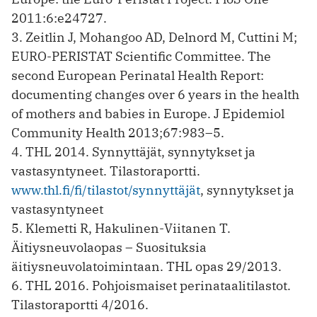
2011:6:e24727.
3. Zeitlin J, Mohangoo AD, Delnord M, Cuttini M;
EURO-PERISTAT Scientific Committee. The
second European Perinatal Health Report:
documenting changes over 6 years in the health
of mothers and babies in Europe. J Epidemiol
Community Health 2013;67:983–5.
4. THL 2014. Synnyttäjät, synnytykset ja
vastasyntyneet. Tilastoraportti.
www.thl.fi/fi/tilastot/synnyttäjät
, synnytykset ja
vastasyntyneet
5. Klemetti R, Hakulinen-Viitanen T.
Äitiysneuvolaopas – Suosituksia
äitiysneuvolatoimintaan. THL opas 29/2013.
6. THL 2016. Pohjoismaiset perinataalitilastot.
Tilastoraportti 4/2016.