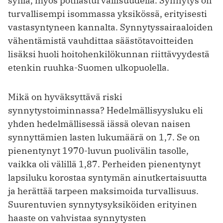
syillä, myös potilasturvallisuudella. Synnytys on
turvallisempi isommassa yksikössä, erityisesti
vastasyntyneen kannalta. Synnytyssairaaloiden
vähen­tämistä vauhdittaa säästötavoitteiden
lisäksi huoli hoitohenkilökunnan riittävyydestä
etenkin ruuhka-Suomen ulkopuolella.
Mikä on hyväksyttävä riski
synnytystoiminnassa? Hedelmällisyysluku eli
yhden hedelmällisessä iässä olevan naisen
synnyttämien lasten lukumäärä on 1,7. Se on
pienentynyt 1970-luvun puolivälin tasolle,
vaikka oli välillä 1,87. Perheiden pienentynyt
lapsiluku korostaa syntymän ainutkertaisuutta
ja herättää tarpeen maksimoida turvallisuus.
Suurentuvien synnytysyksiköiden erityinen
haaste on vahvistaa synnytysten