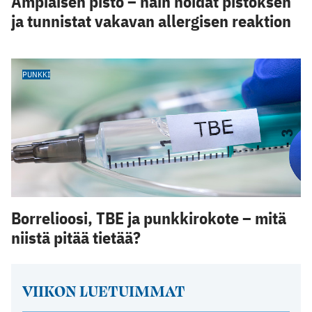
Ampiaisen pisto – näin hoidat pistoksen
ja tunnistat vakavan allergisen reaktion
PUNKKI
Borrelioosi, TBE ja punkkirokote – mitä
niistä pitää tietää?
VIIKON LUETUIMMAT