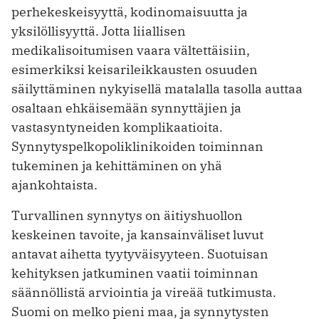
perhekeskeisyyttä, kodinomaisuutta ja
yksilöllisyyttä. Jotta liiallisen
medikalisoitumisen vaara vältettäisiin,
esimerkiksi keisarileikkausten osuuden
säilyttäminen nykyisellä matalalla tasolla auttaa
osaltaan ehkäisemään synnyttäjien ja
vastasyntyneiden komplikaatioita.
Synnytyspelkopoliklinikoiden toiminnan
tukeminen ja kehittäminen on yhä
ajankohtaista.
Turvallinen synnytys on äitiyshuollon
keskeinen tavoite, ja kansainväliset luvut
antavat aihetta tyytyväisyyteen. Suotuisan
kehityksen jatkuminen vaatii toiminnan
säännöllistä arviointia ja vireää tutkimusta.
Suomi on melko pieni maa, ja synnytysten