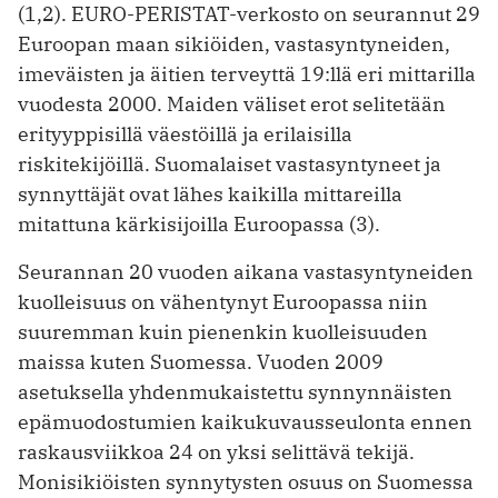
(1,2). EURO-PERISTAT-verkosto on seurannut 29
Euroopan maan sikiöiden, vastasyntyneiden,
imeväisten ja äitien terveyttä 19:llä eri mittarilla
vuodesta 2000. Maiden väliset erot selitetään
erityyppisillä väestöillä ja erilaisilla
riskitekijöillä. Suomalaiset vastasyntyneet ja
synnyttäjät ovat lähes kaikilla mittareilla
mitattuna kärkisijoilla Euroopassa (3).
Seurannan 20 vuoden aikana vastasyntyneiden
kuolleisuus on vähentynyt Euroopassa niin
suuremman kuin pienenkin kuolleisuuden
maissa kuten Suomessa. Vuoden 2009
asetuksella yhdenmukaistettu synnynnäisten
epämuodostumien kaikukuvausseulonta ennen
raskausviikkoa 24 on yksi selittävä tekijä.
Monisikiöisten synnytysten osuus on Suomessa