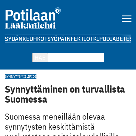
SYDÄN
KEUHKOT
SYÖPÄ
INFEKTIOT
KIPU
DIABETES
A
HAE
SYNNYTYS
MIELIPIDE
Synnyttäminen on turvallista
Suomessa
Suomessa meneillään olevaa
synnytysten keskittämistä