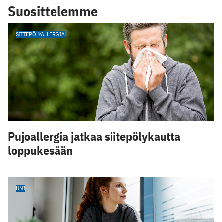
Suosittelemme
SIITEPÖLYALLERGIA
Pujoallergia jatkaa siitepölykautta
loppukesään
UNI