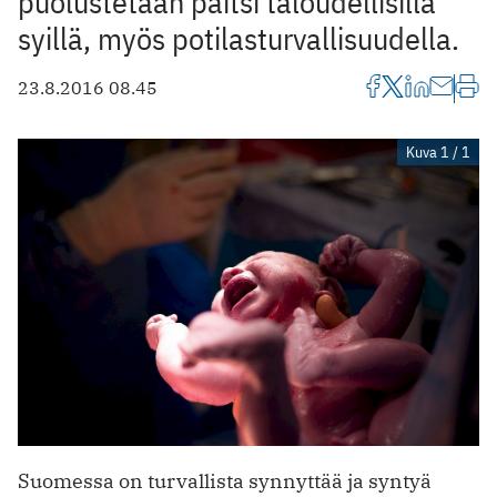
puolustetaan paitsi taloudellisilla
syillä, myös potilasturvallisuudella.
23.8.2016 08.45
Kuva 1 / 1
Suomessa on turvallista synnyttää ja syntyä