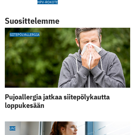
HPV-ROKOTE
Suosittelemme
SIITEPÖLYALLERGIA
Pujoallergia jatkaa siitepölykautta
loppukesään
UNI