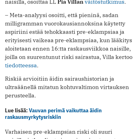
naisilla, osoittaa LL
Pia Villan
väitöstutkimus
.
– Meta-analyysi osoitti, että pieninä, sadan
milligramman vuorokausiannoksina käytetty
aspiriini estää tehokkaasti pre-eklampsiaa ja
erityisesti vaikeaa pre-eklampsiaa, kun lääkitys
aloitetaan ennen 16:tta raskausviikkoa naisille,
joilla on suurentunut riski sairastua, Villa kertoo
tiedotteessa
.
Riskiä arvioitiin äidin sairaushistorian ja
ultraäänellä mitatun kohtuvaltimon virtauksen
perusteella.
Lue lisää:
Vauvan perimä vaikuttaa äidin
raskausmyrkytysriskiin
Varhaisen pre-eklampsian riski oli suuri