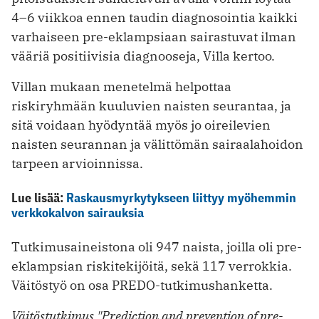
4–6 viikkoa ennen taudin diagnosointia kaikki
varhaiseen pre-eklampsiaan sairastuvat ilman
vääriä positiivisia diagnooseja, Villa kertoo.
Villan mukaan menetelmä helpottaa
riskiryhmään kuuluvien naisten seurantaa, ja
sitä voidaan hyödyntää myös jo oireilevien
naisten seurannan ja välittömän sairaalahoidon
tarpeen arvioinnissa.
Lue lisää:
Raskausmyrkytykseen liittyy myöhemmin
verkkokalvon sairauksia
Tutkimusaineistona oli 947 naista, joilla oli pre-
eklampsian riskitekijöitä, sekä 117 verrokkia.
Väitöstyö on osa PREDO-tutkimushanketta.
Väitöstutkimus "Prediction and prevention of pre-