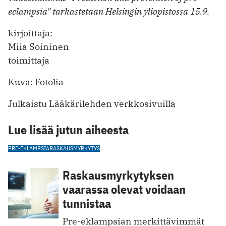
eclampsia" tarkastetaan Helsingin yliopistossa 15.9.
kirjoittaja:
Miia Soininen
toimittaja
Kuva: Fotolia
Julkaistu Lääkärilehden verkkosivuilla
Lue lisää jutun aiheesta
PRE-EKLAMPSIA
RASKAUSMYRKYTYS
Raskausmyrkytyksen
vaarassa olevat voidaan
tunnistaa
Pre-eklampsian merkittävimmät