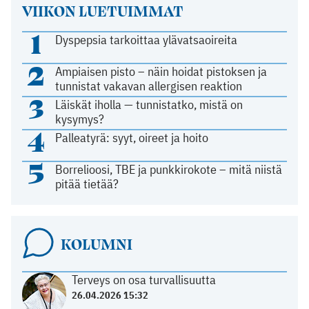
VIIKON LUETUIMMAT
1
Dyspepsia tarkoittaa ylävatsaoireita
2
Ampiaisen pisto – näin hoidat pistoksen ja
tunnistat vakavan allergisen reaktion
3
Läiskät iholla — tunnistatko, mistä on
kysymys?
4
Palleatyrä: syyt, oireet ja hoito
5
Borrelioosi, TBE ja punkkirokote – mitä niistä
pitää tietää?
KOLUMNI
Terveys on osa turvallisuutta
26.04.2026 15:32