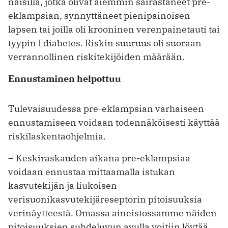
naisilla, jotka olivat aiemmin sairastaneet pre-
eklampsian, synnyttäneet pienipainoisen
lapsen tai joilla oli krooninen verenpainetauti tai
tyypin I diabetes. Riskin suuruus oli suoraan
verrannollinen riskitekijöiden määrään.
Ennustaminen helpottuu
Tulevaisuudessa pre-eklampsian varhaiseen
ennustamiseen voidaan todennäköisesti käyttää
riskilaskentaohjelmia.
– Keskiraskauden aikana pre-eklampsiaa
voidaan ennustaa mittaamalla istukan
kasvutekijän ja liukoisen
verisuonikasvutekijäreseptorin pitoisuuksia
verinäytteestä. Omassa aineistossamme näiden
pitoisuuksien suhdeluvun avulla voitiin löytää