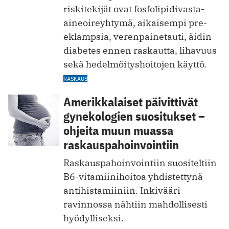
riskitekijät ovat fosfolipidivasta-
aineoireyhtymä, aikaisempi pre-
eklampsia, verenpainetauti, äidin
diabetes ennen raskautta, lihavuus
sekä hedelmöityshoitojen käyttö.
RASKAUS
Amerikkalaiset päivittivät
gynekologien suositukset –
ohjeita muun muassa
raskauspahoinvointiin
Raskauspahoinvointiin suositeltiin
B6-vitamiinihoitoa yhdistettynä
antihistamiiniin. Inkivääri
ravinnossa nähtiin mahdollisesti
hyödylliseksi.