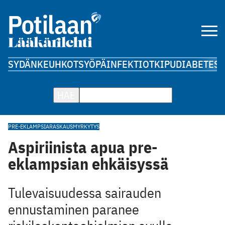
SYDÄN
KEUHKOT
SYÖPÄ
INFEKTIOT
KIPU
DIABETES
A
HAE
PRE-EKLAMPSIA
RASKAUSMYRKYTYS
Aspiriinista apua pre-
eklampsian ehkäisyssä
Tulevaisuudessa sairauden
ennustaminen paranee