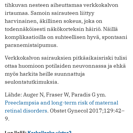
tihkuvan nesteen aiheuttamaa verkkokalvon
irtaumaa. Samoin ­sairauteen liittyy
harvinainen, äkillinen sokeus, joka on
todennäköisesti näkö­korteksin häiriö. Näillä
komplikaatioilla on suhteellisen hyvä, spontaani
paranemistaipumus.
Verkkokalvon sairauksien pitkäaikaisriski tulisi
ottaa huomioon potilaiden neuvonnassa ja ehkä
myös harkita heille suunnattuja
seulontatutkimuksia.
Lähde: Auger N, Fraser W, Paradis G ym.
Preeclampsia and long-term risk of maternal
retinal disorders
. Obstet Gynecol 2017;129:42–
9.
Lue lisää:
Karkaileeko virtsa?