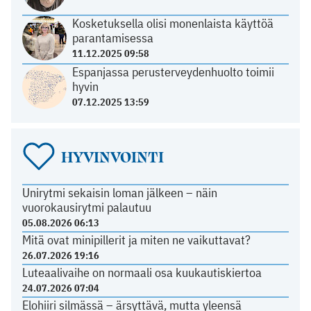
Kosketuksella olisi monenlaista käyttöä
parantamisessa
11.12.2025 09:58
Espanjassa perusterveydenhuolto toimii
hyvin
07.12.2025 13:59
HYVINVOINTI
Unirytmi sekaisin loman jälkeen – näin
vuorokausirytmi palautuu
05.08.2026 06:13
Mitä ovat minipillerit ja miten ne vaikuttavat?
26.07.2026 19:16
Luteaalivaihe on normaali osa kuukautiskiertoa
24.07.2026 07:04
Elohiiri silmässä – ärsyttävä, mutta yleensä