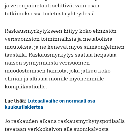
ja verenpainetauti selittivät vain osan
tutkimuksessa todetusta yhteydestä.
Raskausmyrkytykseen liittyy koko elimistön
verisuoniston toiminnallisia ja metabolisia
muutoksia, ja ne lienevät myös silmäongelmien
taustalla. Raskausmyrkytys saattaa heijastaa
naisen synnynnäistä verisuonien
muodostumisen häiriötä, joka jatkuu koko
eliniän ja altistaa monille myöhemmille
komplikaatioille.
Lue lisää:
Luteaalivaihe on normaali osa
kuukautiskiertoa
Jo raskauden aikana raskausmyrkytyspotilaalla
tavataan verkkokalvon alle suonikalvosta