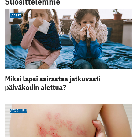
Suosittelemme
LAPSET
Miksi lapsi sairastaa jatkuvasti
päiväkodin alettua?
VYÖRUUSU