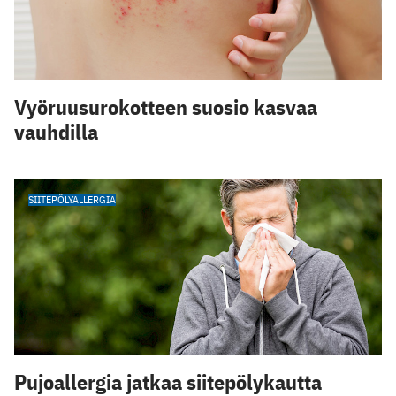
Vyöruusurokotteen suosio kasvaa
vauhdilla
SIITEPÖLYALLERGIA
Pujoallergia jatkaa siitepölykautta