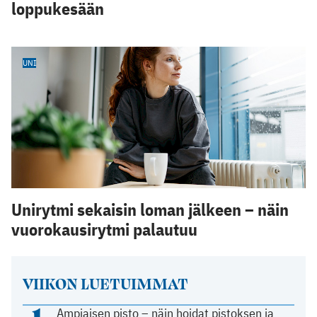
loppukesään
UNI
Unirytmi sekaisin loman jälkeen – näin
vuorokausirytmi palautuu
VIIKON LUETUIMMAT
1
Ampiaisen pisto – näin hoidat pistoksen ja