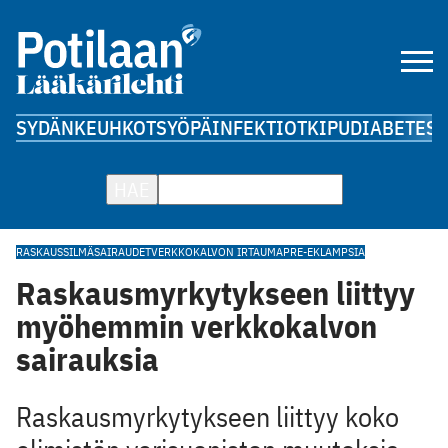
SYDÄN
KEUHKOT
SYÖPÄ
INFEKTIOT
KIPU
DIABETES
A
HAE
RASKAUS
SILMÄSAIRAUDET
VERKKOKALVON IRTAUMA
PRE-EKLAMPSIA
Raskausmyrkytykseen liittyy
myöhemmin verkkokalvon
sairauksia
Raskausmyrkytykseen liittyy koko