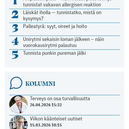
tunnistat vakavan allergisen reaktion
2
Läiskät iholla — tunnistatko, mistä on
kysymys?
3
Palleatyrä: syyt, oireet ja hoito
4
Unirytmi sekaisin loman jälkeen – näin
vuorokausirytmi palautuu
5
Tunnista punkin pureman jälki
KOLUMNI
Terveys on osa turvallisuutta
26.04.2026 15:32
Viikon käänteiset uutiset
15.03.2026 10:15