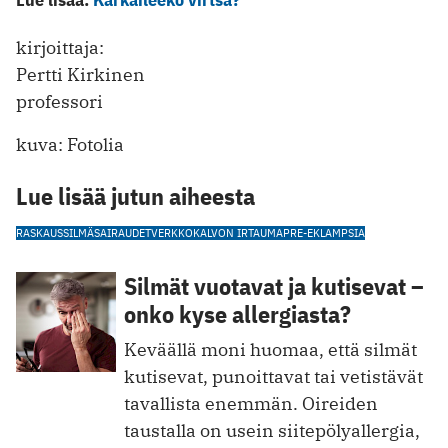
kirjoittaja:
Pertti Kirkinen
professori
kuva: Fotolia
Lue lisää jutun aiheesta
RASKAUS
SILMÄSAIRAUDET
VERKKOKALVON IRTAUMA
PRE-EKLAMPSIA
Silmät vuotavat ja kutisevat –
onko kyse allergiasta?
Keväällä moni huomaa, että silmät
kutisevat, punoittavat tai vetistävät
tavallista enemmän. Oireiden
taustalla on usein siitepölyallergia,