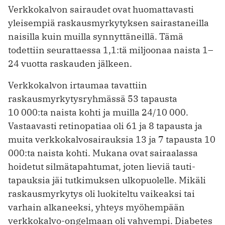
Verkkokalvon sairaudet ovat huomattavasti
yleisempiä raskausmyrkytyksen sairastaneilla
naisilla kuin muilla synnyttäneillä. Tämä
todettiin seurattaessa 1,1:tä miljoonaa naista 1–
24 vuotta raskauden jälkeen.
Verkkokalvon irtaumaa tavattiin
raskausmyrkytysryhmässä 53 tapausta
10 000:ta naista kohti ja muilla 24/10 000.
Vastaavasti retinopatiaa oli 61 ja 8 tapausta ja
muita verkkokalvosairauksia 13 ja 7 tapausta 10
000:ta naista kohti. Mukana ovat sairaalassa
hoidetut silmätapahtumat, joten lieviä tauti­
tapauksia jäi tutkimuksen ulkopuolelle. Mikäli
raskausmyrkytys oli luokiteltu vaikeaksi tai
varhain alkaneeksi, yhteys myöhempään
verkkokalvo-ongelmaan oli vahvempi. Diabetes