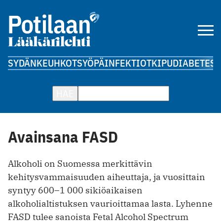
SYDÄN
KEUHKOT
SYÖPÄ
INFEKTIOT
KIPU
DIABETES
A
HAE
Avainsana FASD
Alkoholi on Suomessa merkittävin
kehitysvammaisuuden aiheuttaja, ja vuosittain
syntyy 600–1 000 sikiöaikaisen
alkoholialtistuksen vaurioittamaa lasta. Lyhenne
FASD tulee sanoista Fetal Alcohol Spectrum