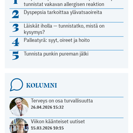
tunnistat vakavan allergisen reaktion
2
Dyspepsia tarkoittaa ylävatsaoireita
3
Läiskät iholla — tunnistatko, mistä on
kysymys?
4
Palleatyrä: syyt, oireet ja hoito
5
Tunnista punkin pureman jälki
KOLUMNI
Terveys on osa turvallisuutta
26.04.2026 15:32
Viikon käänteiset uutiset
15.03.2026 10:15