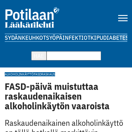
SYDÄN
KEUHKOT
SYÖPÄ
INFEKTIOT
KIPU
DIABETES
A
HAE
ALKOHOLINKÄYTTÖ
FASD
RASKAUS
FASD-päivä muistuttaa
raskaudenaikaisen
alkoholinkäytön vaaroista
Raskaudenaikainen alkoholinkäyttö