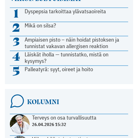
1
Dyspepsia tarkoittaa ylävatsaoireita
2
Mikä on silsa?
3
Ampiaisen pisto – näin hoidat pistoksen ja
tunnistat vakavan allergisen reaktion
4
Läiskät iholla — tunnistatko, mistä on
kysymys?
5
Palleatyrä: syyt, oireet ja hoito
KOLUMNI
Terveys on osa turvallisuutta
26.04.2026 15:32