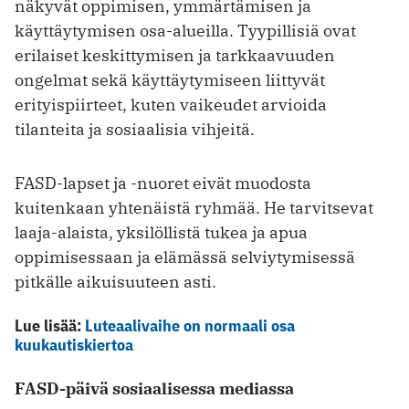
näkyvät oppimisen, ymmärtämisen ja
käyttäytymisen osa-alueilla. Tyypillisiä ovat
erilaiset keskittymisen ja tarkkaavuuden
ongelmat sekä käyttäytymiseen liittyvät
erityispiirteet, kuten vaikeudet arvioida
tilanteita ja sosiaalisia vihjeitä.
FASD-lapset ja -nuoret eivät muodosta
kuitenkaan yhtenäistä ryhmää. He tarvitsevat
laaja-alaista, yksilöllistä tukea ja apua
oppimisessaan ja elämässä selviytymisessä
pitkälle aikuisuuteen asti.
Lue lisää:
Luteaalivaihe on normaali osa
kuukautiskiertoa
FASD-päivä sosiaalisessa mediassa