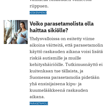
riippuen.
KESKENMENO
Voiko parasetamolista olla
haittaa sikiölle?
Yhdysvalloissa on esitetty viime
aikoina väitteitä, että parasetamolin
käyttö raskauden aikana voisi lisätä
riskiä autismille ja muille
kehityshäiriöille. Tutkimusnäyttö ei
kuitenkaan tue tällaista, ja
Suomessa parasetamolia pidetään
yhä ensisijaisena kipu- ja
kuumelääkkeenä raskauden
aikana.
PARASETAMOLI