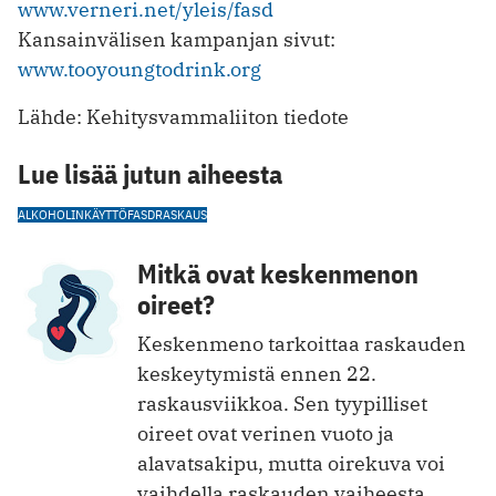
www.verneri.net/yleis/fasd
Kansainvälisen kampanjan sivut:
www.tooyoungtodrink.org
Lähde: Kehitysvammaliiton tiedote
Lue lisää jutun aiheesta
ALKOHOLINKÄYTTÖ
FASD
RASKAUS
Mitkä ovat keskenmenon
oireet?
Keskenmeno tarkoittaa raskauden
keskeytymistä ennen 22.
raskausviikkoa. Sen tyypilliset
oireet ovat verinen vuoto ja
alavatsakipu, mutta oirekuva voi
vaihdella raskauden vaiheesta