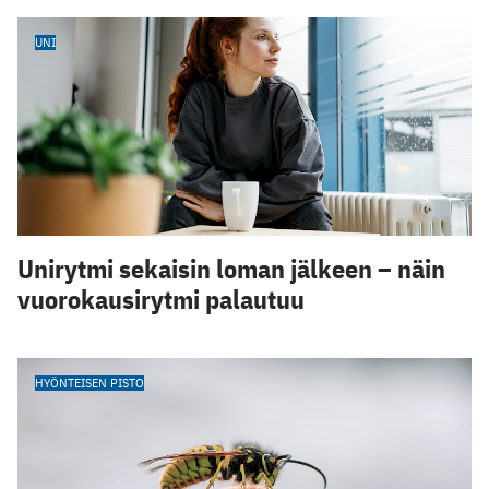
UNI
Unirytmi sekaisin loman jälkeen – näin
vuorokausirytmi palautuu
HYÖNTEISEN PISTO