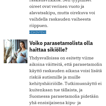
oireet ovat verinen vuoto ja
alavatsakipu, mutta oirekuva voi
vaihdella raskauden vaiheesta
riippuen.
KESKENMENO
Voiko parasetamolista olla
haittaa sikiölle?
Yhdysvalloissa on esitetty viime
aikoina väitteitä, että parasetamolin
käyttö raskauden aikana voisi lisätä
riskiä autismille ja muille
kehityshäiriöille. Tutkimusnäyttö ei
kuitenkaan tue tällaista, ja
Suomessa parasetamolia pidetään
yhä ensisijaisena kipu- ja