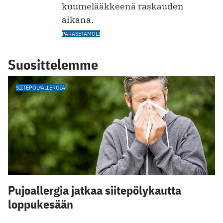
kuumelääkkeenä raskauden
aikana.
PARASETAMOLI
Suosittelemme
SIITEPÖLYALLERGIA
Pujoallergia jatkaa siitepölykautta
loppukesään