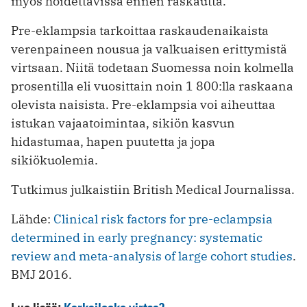
myös hoidettavissa ennen raskautta.
Pre-eklampsia tarkoittaa raskaudenaikaista
verenpaineen nousua ja valkuaisen erittymistä
virtsaan. Niitä todetaan Suomessa noin kolmella
prosentilla eli vuosittain noin 1 800:lla raskaana
olevista naisista. Pre-eklampsia voi aiheuttaa
istukan vajaatoimintaa, sikiön kasvun
hidastumaa, hapen puutetta ja jopa
sikiökuolemia.
Tutkimus julkaistiin British Medical Journalissa.
Lähde:
Clinical risk factors for pre-eclampsia
determined in early pregnancy: systematic
review and meta-analysis of large cohort studies
.
BMJ 2016.