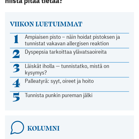
niistä pitää tietää?
VIIKON LUETUIMMAT
1
Ampiaisen pisto – näin hoidat pistoksen ja
tunnistat vakavan allergisen reaktion
2
Dyspepsia tarkoittaa ylävatsaoireita
3
Läiskät iholla — tunnistatko, mistä on
kysymys?
4
Palleatyrä: syyt, oireet ja hoito
5
Tunnista punkin pureman jälki
KOLUMNI