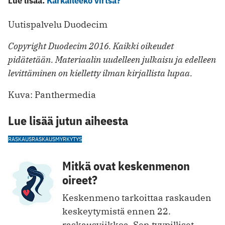
Lue lisää:
Karkaileeko virtsa?
Uutispalvelu Duodecim
Copyright Duodecim 2016. Kaikki oikeudet
pidätetään. Materiaalin uudelleen julkaisu ja edelleen
levittäminen on kielletty ilman kirjallista lupaa.
Kuva: Panthermedia
Lue lisää jutun aiheesta
RASKAUS
RASKAUSMYRKYTYS
Mitkä ovat keskenmenon
oireet?
Keskenmeno tarkoittaa raskauden
keskeytymistä ennen 22.
raskausviikkoa. Sen tyypilliset