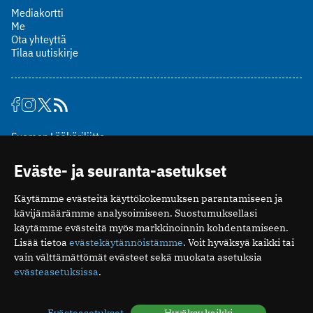
Mediakortti
Me
Ota yhteyttä
Tilaa uutiskirje
Suomen Lääkäriliitto
Mäkelänkatu 2, PL 49
Eväste- ja seuranta-asetukset
00510 Helsinki
puh. (09) 393 091
Käytämme evästeitä käyttökokemuksen parantamiseen ja
toimitus@potilaanlaakarilehti.fi
kävijämäärämme analysoimiseen. Suostumuksellasi
käytämme evästeitä myös markkinoinnin kohdentamiseen.
ISSN 2323-9476
Lisää tietoa
evästekäytännöistämme
. Voit hyväksyä kaikki tai
vain välttämättömät evästeet sekä muokata asetuksia
evästeasetuksissa
.