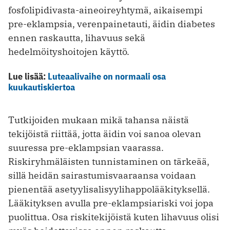
fosfolipidivasta-aineoireyhtymä, aikaisempi
pre-eklampsia, verenpainetauti, äidin diabetes
ennen raskautta, lihavuus sekä
hedelmöityshoitojen käyttö.
Lue lisää:
Luteaalivaihe on normaali osa
kuukautiskiertoa
Tutkijoiden mukaan mikä tahansa näistä
tekijöistä riittää, jotta äidin voi sanoa olevan
suuressa pre-eklampsian vaarassa.
Riskiryhmäläisten tunnistaminen on tärkeää,
sillä heidän sairastumisvaaraansa voidaan
pienentää asetyylisalisyylihappolääkityksellä.
Lääkityksen avulla pre-eklampsiariski voi jopa
puolittua. Osa riskitekijöistä kuten lihavuus olisi