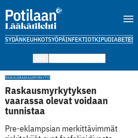
SYDÄN
KEUHKOT
SYÖPÄ
INFEKTIOT
KIPU
DIABETES
A
HAE
RASKAUS
RASKAUSMYRKYTYS
Raskausmyrkytyksen
vaarassa olevat voidaan
tunnistaa
Pre-eklampsian merkittävimmät