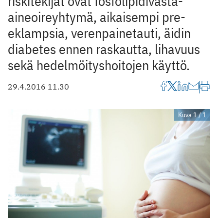
riskitekijät ovat fosfolipidivasta-
aineoireyhtymä, aikaisempi pre-
eklampsia, verenpainetauti, äidin
diabetes ennen raskautta, lihavuus
sekä hedelmöityshoitojen käyttö.
29.4.2016 11.30
Kuva 1 / 1