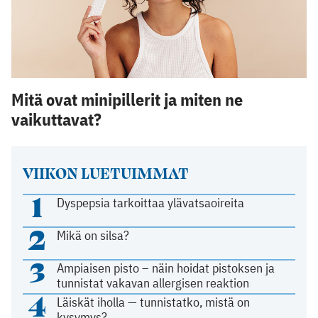
Mitä ovat minipillerit ja miten ne
vaikuttavat?
VIIKON LUETUIMMAT
1
Dyspepsia tarkoittaa ylävatsaoireita
2
Mikä on silsa?
3
Ampiaisen pisto – näin hoidat pistoksen ja
tunnistat vakavan allergisen reaktion
4
Läiskät iholla — tunnistatko, mistä on
kysymys?