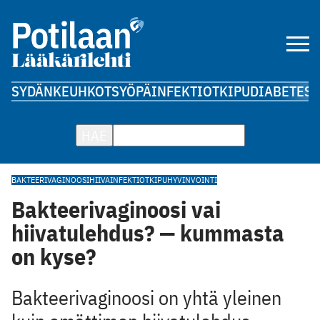
SYDÄN
KEUHKOT
SYÖPÄ
INFEKTIOT
KIPU
DIABETES
A
HAE
BAKTEERIVAGINOOSI
HIIVA
INFEKTIOT
KIPU
HYVINVOINTI
Bakteerivaginoosi vai
hiivatulehdus? — kummasta
on kyse?
Bakteerivaginoosi on yhtä yleinen