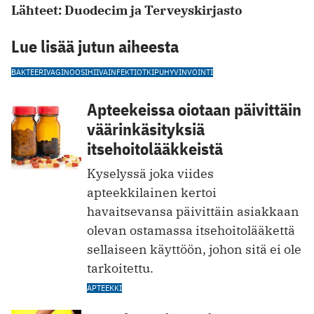
Lähteet: Duodecim ja Terveyskirjasto
Lue lisää jutun aiheesta
BAKTEERIVAGINOOSI
HIIVA
INFEKTIOT
KIPU
HYVINVOINTI
Apteekeissa oiotaan päivittäin
väärinkäsityksiä
itsehoitolääkkeistä
Kyselyssä joka viides
apteekkilainen kertoi
havaitsevansa päivittäin asiakkaan
olevan ostamassa itsehoitolääkettä
sellaiseen käyttöön, johon sitä ei ole
tarkoitettu.
APTEEKKI