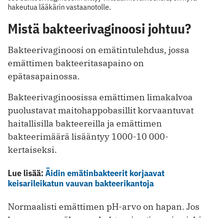
hakeutua lääkärin vastaanotolle.
Mistä bakteerivaginoosi johtuu?
Bakteerivaginoosi on emätintulehdus, jossa
emättimen bakteeritasapaino on
epätasapainossa.
Bakteerivaginoosissa emättimen limakalvoa
puolustavat maitohappobasillit korvaantuvat
haitallisilla bakteereilla ja emättimen
bakteerimäärä lisääntyy 1000-10 000-
kertaiseksi.
Lue lisää:
Äidin emätinbakteerit korjaavat
keisarileikatun vauvan bakteerikantoja
Normaalisti emättimen pH-arvo on hapan. Jos