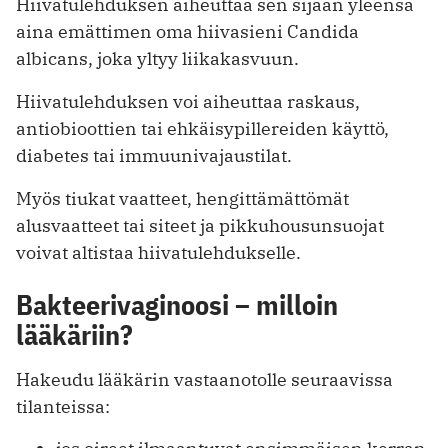
Hiivatulehduksen aiheuttaa sen sijaan yleensä
aina emättimen oma hiivasieni Candida
albicans, joka yltyy liikakasvuun.
Hiivatulehduksen voi aiheuttaa raskaus,
antiobioottien tai ehkäisypillereiden käyttö,
diabetes tai immuunivajaustilat.
Myös tiukat vaatteet, hengittämättömät
alusvaatteet tai siteet ja pikkuhousunsuojat
voivat altistaa hiivatulehdukselle.
Bakteerivaginoosi – milloin
lääkäriin?
Hakeudu lääkärin vastaanotolle seuraavissa
tilanteissa: