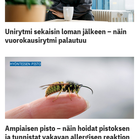
Unirytmi sekaisin loman jälkeen – näin
vuorokausirytmi palautuu
HYÖNTEISEN PISTO
Ampiaisen pisto – näin hoidat pistoksen
ja tunnistat vakavan allergisen reaktion