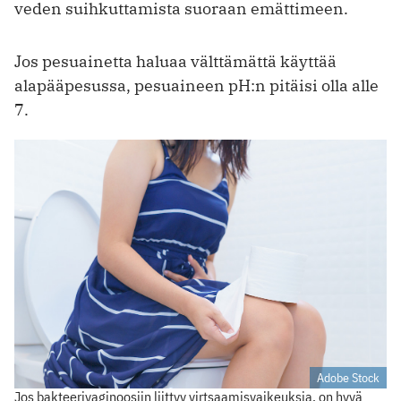
veden suihkuttamista suoraan emättimeen.
Jos pesuainetta haluaa välttämättä käyttää
alapääpesussa, pesuaineen pH:n pitäisi olla alle
7.
Adobe Stock
Jos bakteerivaginoosiin liittyy virtsaamisvaikeuksia, on hyvä