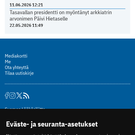
11.06.2026 12:21
Tasavallan presidentti on myöntänyt arkkiatrin
arvonimen Päivi Hietaselle
22.05.2026 11:49
Mediakortti
Me
Ota yhteyttä
Tilaa uutiskirje
Suomen Lääkäriliitto
Mäkelänkatu 2, PL 49
Eväste- ja seuranta-asetukset
00510 Helsinki
puh. (09) 393 091