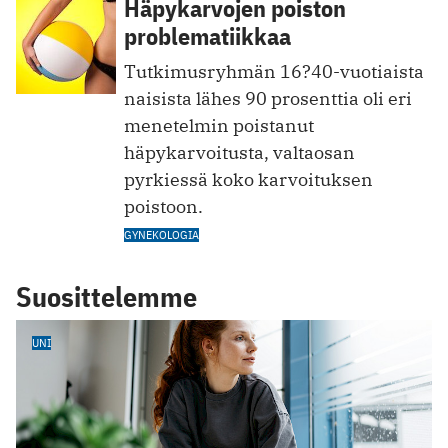
Häpykarvojen poiston
problematiikkaa
Tutkimusryhmän 16?40-vuotiaista
naisista lähes 90 prosenttia oli eri
menetelmin poistanut
häpykarvoitusta, valtaosan
pyrkiessä koko karvoituksen
poistoon.
GYNEKOLOGIA
Suosittelemme
UNI