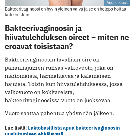
Adobe Stock
Bakteerivaginoosi on hyvin yleinen vaiva ja se on helppo hoitaa
kotikonstein.
Bakteerivaginoosin ja
hiivatulehduksen oireet – miten ne
eroavat toisistaan?
Bakteerivaginoosin tavallisin oire on
pahanhajuinen runsas valkovuoto, joka on
maitomaista, harmahtavaa ja kalamaisen
hajuista. Toisin kun hiivatulehduksessa, jossa
valkovuoto on kokkareista,
bakteerivaginoosissa vuoto on juoksevaa.
Vuoto saattaa pahentua yhdynnän jälkeen.
Lue lisää:
Laktobasillista apua bakteerivaginoosin
uusiutumisen ehkäisyssä