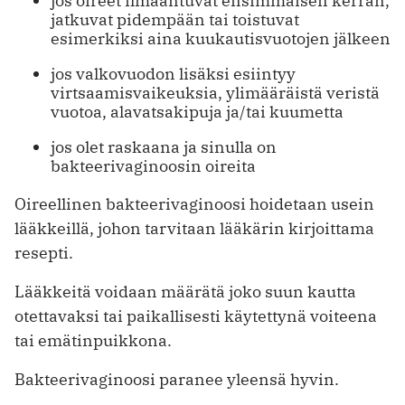
jos oireet ilmaantuvat ensimmäisen kerran,
jatkuvat pidempään tai toistuvat
esimerkiksi aina kuukautisvuotojen jälkeen
jos valkovuodon lisäksi esiintyy
virtsaamisvaikeuksia, ylimääräistä veristä
vuotoa, alavatsakipuja ja/tai kuumetta
jos olet raskaana ja sinulla on
bakteerivaginoosin oireita
Oireellinen bakteerivaginoosi hoidetaan usein
lääkkeillä, johon tarvitaan lääkärin kirjoittama
resepti.
Lääkkeitä voidaan määrätä joko suun kautta
otettavaksi tai paikallisesti käytettynä voiteena
tai emätinpuikkona.
Bakteerivaginoosi paranee yleensä hyvin.