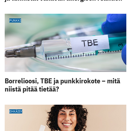
PUNKKI
Borrelioosi, TBE ja punkkirokote – mitä
niistä pitää tietää?
EHKÄISY