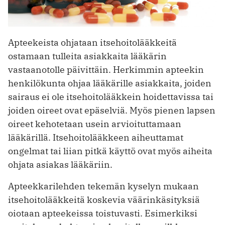
Apteekeista ohjataan itsehoitolääkkeitä
ostamaan tulleita asiakkaita lääkärin
vastaanotolle päivittäin. Herkimmin apteekin
henkilökunta ohjaa lääkärille asiakkaita, joiden
sairaus ei ole itsehoitolääkkein hoidettavissa tai
joiden oireet ovat epäselviä. Myös pienen lapsen
oireet kehotetaan usein arvioituttamaan
lääkärillä. Itsehoitolääkkeen aiheuttamat
ongelmat tai liian pitkä käyttö ovat myös aiheita
ohjata asiakas lääkäriin.
Apteekkarilehden tekemän kyselyn mukaan
itsehoitolääkkeitä koskevia väärinkäsityksiä
oiotaan apteekeissa toistuvasti. Esimerkiksi