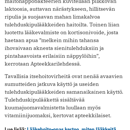
maitohappobakteerien kuvitellaan pilkkovan
laktoosia, auttavan närästykseen, hillitsevän
ripulia ja suojaavan mahan limakalvoa
tulehduskipulääkkeiden haitoilta. Toinen liian
luotettu lääkevalmiste on kortisonivoide, josta
haetaan apua ”melkein mihin tahansa
ihovaivaan aknesta sienitulehduksiin ja
pintahaavoista erilaisiin näppylöihin”,
kerrotaan Apteekkarilehdessä.
Tavallisia itsehoitovirheitä ovat nenää avaavien
sumutteiden jatkuva käyttö ja useiden
tulehduskipulääkkeiden samanaikainen käyttö.
Tulehduskipulääkettä sisältävää
kuumajuomavalmistetta luullaan myös
vitamiinijuomaksi, kertovat apteekkilaiset.
Lue lisää:
Lääkehoito-opas kertoo, miten lääkkeitä