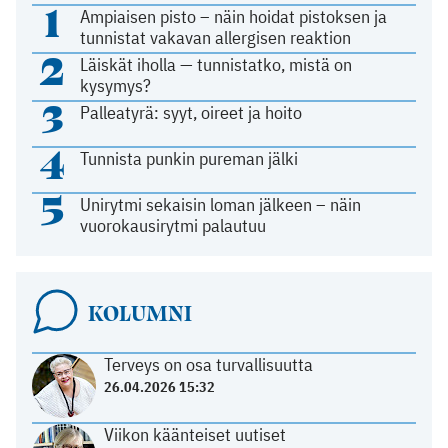
1
Ampiaisen pisto – näin hoidat pistoksen ja
tunnistat vakavan allergisen reaktion
2
Läiskät iholla — tunnistatko, mistä on
kysymys?
3
Palleatyrä: syyt, oireet ja hoito
4
Tunnista punkin pureman jälki
5
Unirytmi sekaisin loman jälkeen – näin
vuorokausirytmi palautuu
KOLUMNI
Terveys on osa turvallisuutta
26.04.2026 15:32
Viikon käänteiset uutiset