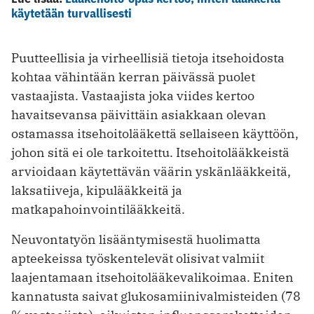
käytetään turvallisesti
Puutteellisia ja virheellisiä tietoja itsehoidosta
kohtaa vähintään kerran päivässä puolet
vastaajista. Vastaajista joka viides kertoo
havaitsevansa päivittäin asiakkaan olevan
ostamassa itsehoitolääkettä sellaiseen käyttöön,
johon sitä ei ole tarkoitettu. Itsehoitolääkkeistä
arvioidaan käytettävän väärin yskänlääkkeitä,
laksatiiveja, kipulääkkeitä ja
matkapahoinvointilääkkeitä.
Neuvontatyön lisääntymisestä huolimatta
apteekeissa työskentelevät olisivat valmiit
laajentamaan itsehoitolääkevalikoimaa. Eniten
kannatusta saivat glukosamiinivalmisteiden (78