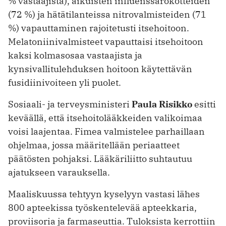
% vastaajista), aikuisten influenssarokotteiden
(72 %) ja hätätilanteissa nitrovalmisteiden (71
%) vapauttaminen rajoitetusti itsehoitoon.
Melatoniinivalmisteet vapauttaisi itsehoitoon
kaksi kolmasosaa vastaajista ja
kynsivallitulehduksen hoitoon käytettävän
fusidiinivoiteen yli puolet.
Sosiaali- ja terveysministeri
Paula Risikko
esitti
keväällä, että itsehoitolääkkeiden valikoimaa
voisi laajentaa. Fimea valmistelee parhaillaan
ohjelmaa, jossa määritellään periaatteet
päätösten pohjaksi. Lääkäriliitto suhtautuu
ajatukseen varauksella.
Maaliskuussa tehtyyn kyselyyn vastasi lähes
800 apteekissa työskentelevää apteekkaria,
proviisoria ja farmaseuttia. Tuloksista kerrottiin