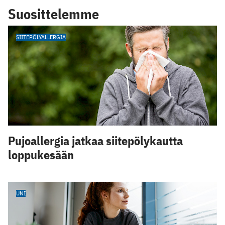
Suosittelemme
SIITEPÖLYALLERGIA
Pujoallergia jatkaa siitepölykautta
loppukesään
UNI