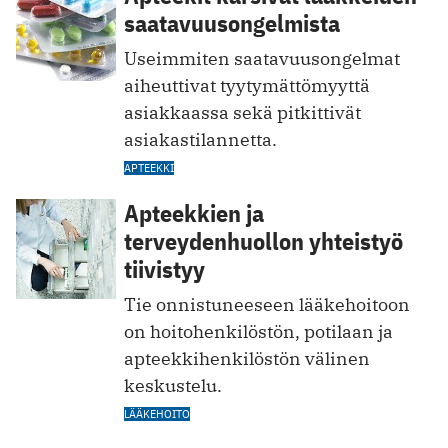
saatavuusongelmista
Useimmiten saatavuusongelmat
aiheuttivat tyytymättömyyttä
asiakkaassa sekä pitkittivät
asiakastilannetta.
APTEEKKI
Apteekkien ja
terveydenhuollon yhteistyö
tiivistyy
Tie onnistuneeseen lääkehoitoon
on hoitohenkilöstön, potilaan ja
apteekkihenkilöstön välinen
keskustelu.
LÄÄKEHOITO