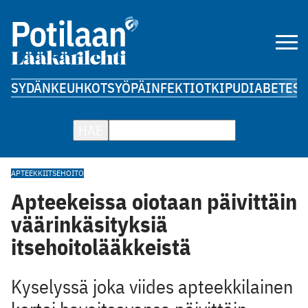
SYDÄN
KEUHKOT
SYÖPÄ
INFEKTIOT
KIPU
DIABETES
A
HAE
APTEEKKI
ITSEHOITO
Apteekeissa oiotaan päivittäin
väärinkäsityksiä
itsehoitolääkkeistä
Kyselyssä joka viides apteekkilainen