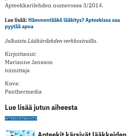
Apteekkarilehden numerossa 3/2014.
Lue lisää:
Hämmentääkö lääkitys? Apteekissa saa
pyytää apua
Julkaistu Lääkärilehden verkkosivuilla.
Kirjoittanut:
Marianne Jansson
toimittaja
Kuva:
Panthermedia
Lue lisää jutun aiheesta
APTEEKKI
ITSEHOITO
Apteekit kärsivät lääkkeiden