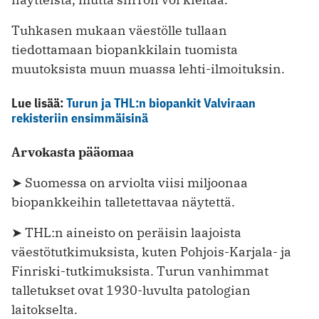
Tuhkasen mukaan väestölle tullaan
tiedottamaan biopankkilain tuomista
muutoksista muun muassa lehti-ilmoituksin.
Lue lisää:
Turun ja THL:n biopankit Valviraan
rekisteriin ensimmäisinä
Arvokasta pääomaa
➤ Suomessa on arviolta viisi miljoonaa
biopankkeihin talletettavaa näytettä.
➤ THL:n aineisto on peräisin laajoista
väestötutkimuksista, kuten Pohjois-Karjala- ja
Finriski-tutkimuksista. Turun vanhimmat
talletukset ovat 1930-luvulta patologian
laitokselta.