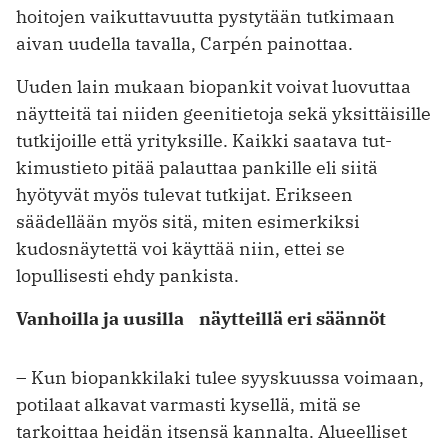
hoitojen vaikuttavuutta pystytään tutkimaan
aivan uudella tavalla, Carpén painottaa.
Uuden lain mukaan biopankit ­voivat luovuttaa
näytteitä tai niiden geenitietoja sekä yksittäisille
tutkijoille että yrityksille. Kaikki saatava tut­
kimustieto pitää palauttaa pankille eli siitä
hyötyvät myös tulevat tutkijat. Erikseen
säädellään myös sitä, miten esimerkiksi
kudosnäytettä voi käyttää niin, ettei se
lopullisesti ehdy pan­kista.
Vanhoilla ja uusilla näytteillä eri säännöt
– Kun biopankkilaki tulee syyskuussa voimaan,
potilaat alkavat varmasti ­kysellä, mitä se
tarkoittaa heidän itsensä kannalta. Alueelliset