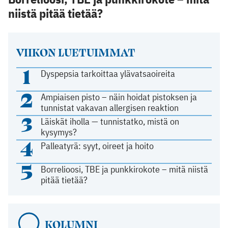
niistä pitää tietää?
VIIKON LUETUIMMAT
1
Dyspepsia tarkoittaa ylävatsaoireita
2
Ampiaisen pisto – näin hoidat pistoksen ja
tunnistat vakavan allergisen reaktion
3
Läiskät iholla — tunnistatko, mistä on
kysymys?
4
Palleatyrä: syyt, oireet ja hoito
5
Borrelioosi, TBE ja punkkirokote – mitä niistä
pitää tietää?
KOLUMNI