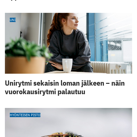
UNI
Unirytmi sekaisin loman jälkeen – näin
vuorokausirytmi palautuu
HYÖNTEISEN PISTO