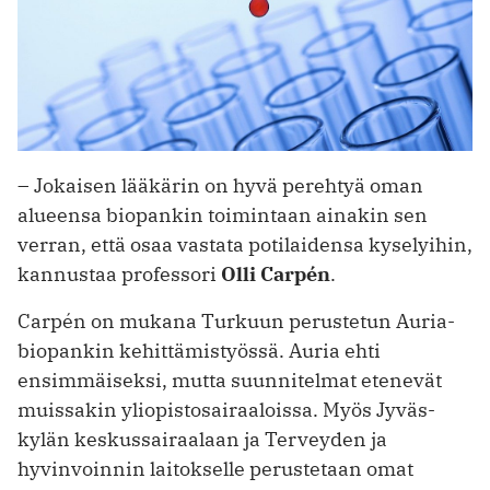
– Jokaisen lääkärin on hyvä perehtyä oman
alueensa biopankin toimintaan ­ainakin sen
verran, että osaa vastata potilaidensa kyselyihin,
kannustaa professori
Olli Carpén
.
Carpén on mukana Turkuun perustetun Auria-
biopankin kehittämistyössä. Auria ehti
ensimmäiseksi, mutta suunnitelmat etenevät
muissakin yliopisto­sairaaloissa. Myös Jyväs­
kylän keskussairaalaan ja Terveyden ja
hyvinvoinnin laitokselle perustetaan omat