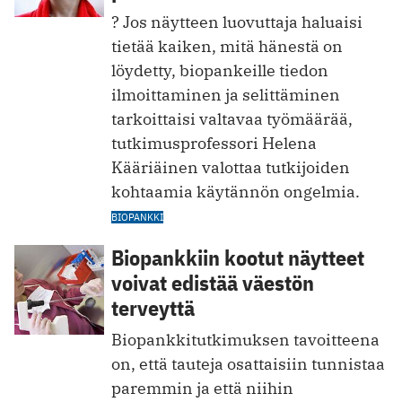
? Jos näytteen luovuttaja haluaisi
tietää kaiken, mitä hänestä on
löydetty, biopankeille tiedon
ilmoittaminen ja ­selittäminen
tarkoittaisi valtavaa työmäärää,
tutkimusprofessori Helena
Kääriäinen valottaa tutkijoiden
kohtaamia käytännön ongelmia.
BIOPANKKI
Biopankkiin kootut näytteet
voivat edistää väestön
terveyttä
Biopankkitutkimuksen tavoitteena
on, että tauteja osattaisiin tunnistaa
paremmin ja että niihin