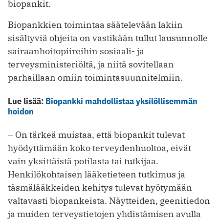
biopankit.
Biopankkien toimintaa säätelevään ­lakiin
sisältyviä ohjeita on vastikään tullut lausunnolle
sairaanhoitopiireihin ­sosiaali- ja
terveysministeriöltä, ja niitä sovitellaan
parhaillaan omiin toimintasuunnitelmiin.
Lue lisää:
Biopankki mahdollistaa yksilöllisemmän
hoidon
– On tärkeä muistaa, että biopankit tulevat
hyödyttämään koko terveydenhuoltoa, eivät
vain yksittäistä potilasta tai tutkijaa.
Henkilökohtaisen lääketieteen tutkimus ja
täsmälääkkeiden kehitys tulevat hyötymään
valtavasti biopankeista. Näytteiden, geenitiedon
ja muiden terveystietojen yhdistämisen avulla