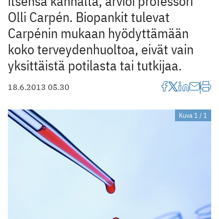
itsensä kannalta, arvioi professori
Olli Carpén. Biopankit tulevat
Carpénin mukaan hyödyttämään
koko terveydenhuoltoa, eivät vain
yksittäistä potilasta tai tutkijaa.
18.6.2013 05.30
Kuva 1 / 1