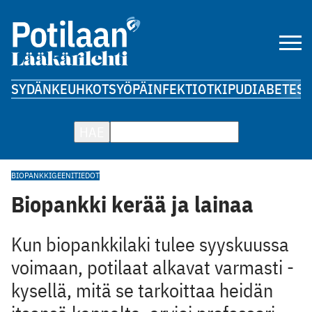
SYDÄN
KEUHKOT
SYÖPÄ
INFEKTIOT
KIPU
DIABETES
A
HAE
BIOPANKKI
GEENITIEDOT
Biopankki kerää ja lainaa
Kun biopankkilaki tulee syyskuussa
voimaan, potilaat alkavat varmasti ­
kysellä, mitä se tarkoittaa heidän