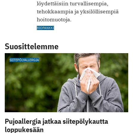
löydettäisiin turvallisempia,
tehokkaampia ja yksilöllisempiä
hoitomuotoja.
BIOPANKKI
Suosittelemme
SIITEPÖLYALLERGIA
Pujoallergia jatkaa siitepölykautta
loppukesään