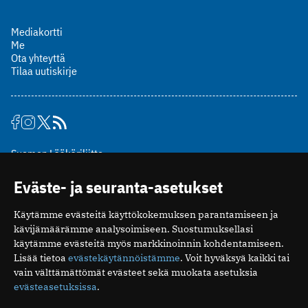
Mediakortti
Me
Ota yhteyttä
Tilaa uutiskirje
Suomen Lääkäriliitto
Mäkelänkatu 2, PL 49
Eväste- ja seuranta-asetukset
00510 Helsinki
puh. (09) 393 091
Käytämme evästeitä käyttökokemuksen parantamiseen ja
toimitus@potilaanlaakarilehti.fi
kävijämäärämme analysoimiseen. Suostumuksellasi
käytämme evästeitä myös markkinoinnin kohdentamiseen.
ISSN 2323-9476
Lisää tietoa
evästekäytännöistämme
. Voit hyväksyä kaikki tai
vain välttämättömät evästeet sekä muokata asetuksia
evästeasetuksissa
.