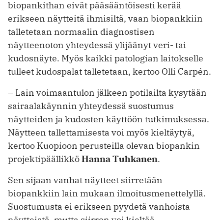
biopankithan eivät pääsääntöisesti kerää
erikseen näytteitä ihmisiltä, vaan biopankkiin
talletetaan normaalin diagnostisen
näytteenoton yhteydessä ylijäänyt veri- tai
kudosnäyte. Myös kaikki patologian laitokselle
tulleet kudospalat talletetaan, kertoo Olli Carpén.
– Lain voimaantulon jälkeen potilailta kysytään
sairaalakäynnin yhteydessä suostumus
näytteiden ja kudosten käyttöön tutkimuksessa.
Näytteen tallettamisesta voi myös kieltäytyä,
kertoo Kuopioon perusteilla olevan biopankin
projektipäällikkö
Hanna Tuhkanen
.
Sen sijaan vanhat näytteet siirretään
biopankkiin lain mukaan ilmoitusmenettelyllä.
Suostumusta ei erikseen pyydetä vanhoista
näytteistä, mutta siirron voi kieltää.