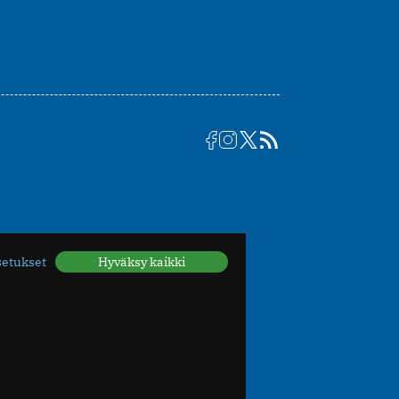
setukset
Hyväksy kaikki