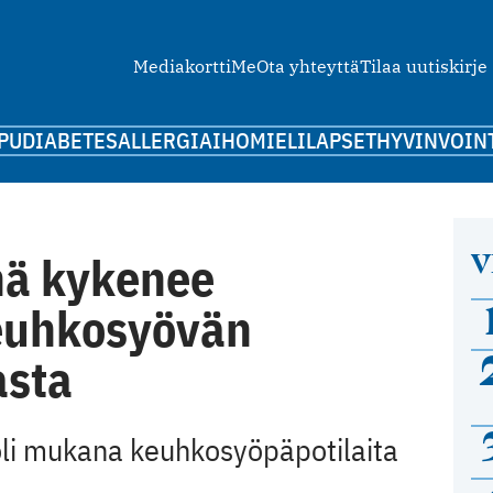
Mediakortti
Me
Ota yhteyttä
Tilaa uutiskirje
PU
DIABETES
ALLERGIA
IHO
MIELI
LAPSET
HYVINVOIN
V
nä kykenee
euhkosyövän
asta
li mukana keuhkosyöpäpotilaita