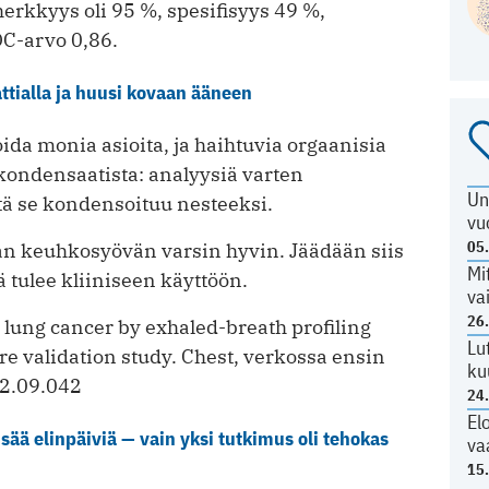
herkkyys oli 95 %, spesifisyys 49 %,
OC-arvo 0,86.
attialla ja huusi kovaan ääneen
da monia asioita, ja haihtuvia orgaanisia
kondensaatista: analyysiä varten
Un
tä se kondensoituu nesteeksi.
vu
05
n keuhkosyövän varsin hyvin. Jäädään siis
Mi
tulee kliiniseen käyttöön.
va
26
 lung cancer by exhaled-breath profiling
Lu
re validation study. Chest, verkossa ensin
ku
22.09.042
24
El
sää elinpäiviä — vain yksi tutkimus oli tehokas
va
15