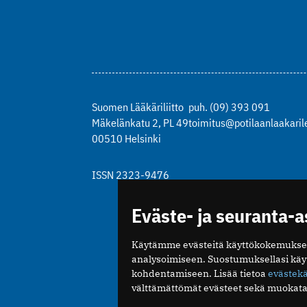
Suomen Lääkäriliitto
puh. (09) 393 091
Mäkelänkatu 2, PL 49
toimitus@potilaanlaakarile
00510 Helsinki
ISSN 2323-9476
Eväste- ja seuranta-
Käytämme evästeitä käyttökokemukse
analysoimiseen. Suostumuksellasi kä
kohdentamiseen. Lisää tietoa
evästek
välttämättömät evästeet sekä muokata