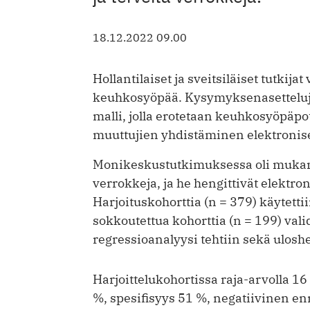
18.12.2022 09.00
Hollantilaiset ja sveitsiläiset tutkij
keuhkosyöpää. Kysymyksenasetteluja 
malli, jolla erotetaan keuhkosyöpäpot
muuttujien yhdistäminen elektronis
Monikeskustutkimuksessa oli mukana
verrokkeja, ja he hengittivät elektr
Harjoituskohorttia (n = 379) käytett
sokkoutettua kohorttia (n = 199) val
regressioanalyysi tehtiin sekä uloshe
Harjoittelukohortissa raja-arvolla 
%, spesifisyys 51 %, negatiivinen en