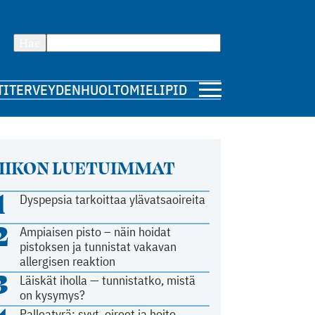
Hae
TI
TERVEYDENHUOLTO
MIELIPIDE
IIKON LUETUIMMAT
1
Dyspepsia tarkoittaa ylävatsaoireita
2
Ampiaisen pisto – näin hoidat
pistoksen ja tunnistat vakavan
allergisen reaktion
3
Läiskät iholla — tunnistatko, mistä
on kysymys?
Palleatyrä: syyt, oireet ja hoito