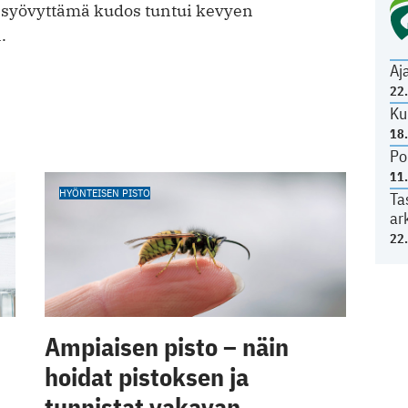
syövyttämä kudos tuntui kevyen
.
Aj
22
Ku
18
Po
11
HYÖNTEISEN PISTO
Ta
ar
22
Ampiaisen pisto – näin
hoidat pistoksen ja
tunnistat vakavan