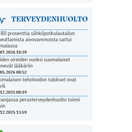
TERVEYDENHUOLTO
i 80 prosenttia sähköpotkulautailun
heuttamista aivovammoista sattui
malassa
.07.2026 10:39
iden oireiden vuoksi suomalaiset
nevät lääkäriin
.05.2026 08:52
omalaisen tehohoidon tulokset ovat
viä
.12.2025 08:19
panjassa perusterveydenhuolto toimii
vin
.12.2025 13:59