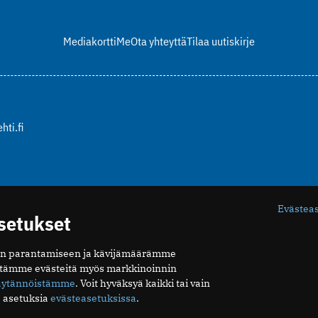
Mediakortti
Me
Ota yhteyttä
Tilaa uutiskirje
hti.fi
Evästea
asetukset
n parantamiseen ja kävijämäärämme
ytämme evästeitä myös markkinoinnin
äytännöistämme
. Voit hyväksyä kaikki tai vain
 asetuksia
evästeasetuksissa
.