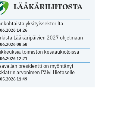
LÄÄKÄRILIITOSTA
ankohtaista yksityissektorilta
.06.2026 14:26
rkista Lääkäripäivien 2027 ohjelmaan
.06.2026 08:58
ikkeuksia toimiston kesäaukioloissa
.06.2026 12:21
savallan presidentti on myöntänyt
kkiatrin arvonimen Päivi Hietaselle
.05.2026 11:49