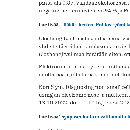
pinta-ala 0,87. Validaatiokohortissa 
negatiivinen ennustearvo 94 % ja R
Lue lisää:
Lääkäri kertoo: Potilas ryömi l
Uloshengitysilmasta voidaan analysoi
yhdisteitä voidaan analysoida myös 
uloshengitysilmaa kerätään siten, et
Elektroninen nenä kykeni erottamaa
odottamaan, että tämäkin menetelmä 
Kort S ym. Diagnosing non-small cell
using an electronic nose: a multicent
13.10.2022. doi: 10.1016/j.chest.20
Lue lisää:
Syöpäseulonta ei välttämättä li