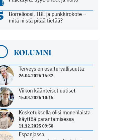
4
5
Borrelioosi, TBE ja punkkirokote –
mitä niistä pitää tietää?
KOLUMNI
Terveys on osa turvallisuutta
26.04.2026 15:32
Viikon käänteiset uutiset
15.03.2026 10:15
Kosketuksella olisi monenlaista
käyttöä parantamisessa
11.12.2025 09:58
Espanjassa