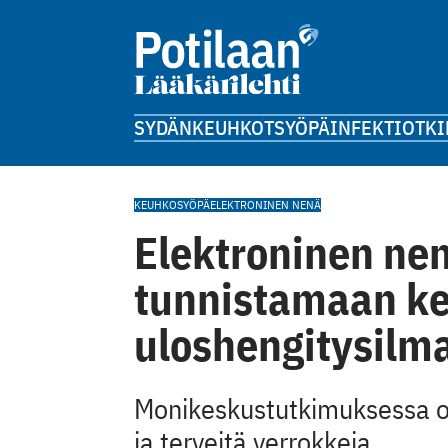
SYDÄN
KEUHKOT
SYÖPÄ
INFEKTIOT
KI
KEUHKOSYÖPÄ
ELEKTRONINEN NENÄ
Elektroninen ne
tunnistamaan k
uloshengitysilm
Monikeskustutkimuksessa o
ja terveitä verrokkeja.