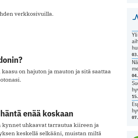
hden verkkosivuilla.
Yl
ai
hu
03
donin?
Nä
me
kaasu on hajuton ja mauton ja sitä saattaa
04
otonasi.
Su
hy
15
Es
hy
 häntä enää koskaan
07
kynnet uhkaavat tarrautua kiireen ja
yksen keskellä selkääni, muistan miltä