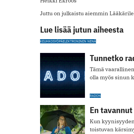
Heikki Ekroos
Juttu on julkaistu aiemmin Lääkärile
Lue lisää jutun aiheesta
KEUHKOSYÖPÄ
ELEKTRONINEN NENÄ
Tunnetko ra
Tämä vaarallinen 
olla myös sinun k
RADON
En tavannut
Kun kyynisyyden 
toistuvan kärsim