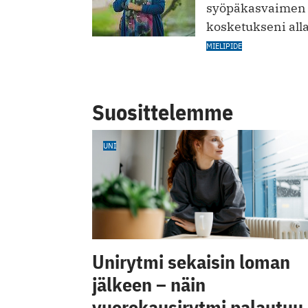
syöpäkasvaimen 
kosketukseni alla
MIELIPIDE
Suosittelemme
UNI
Unirytmi sekaisin loman
jälkeen – näin
vuorokausirytmi palautuu