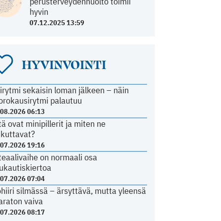
perusterveydenhuolto toimii
hyvin
07.12.2025 13:59
HYVINVOINTI
irytmi sekaisin loman jälkeen – näin
orokausirytmi palautuu
.08.2026 06:13
tä ovat minipillerit ja miten ne
ikuttavat?
.07.2026 19:16
teaalivaihe on normaali osa
ukautiskiertoa
.07.2026 07:04
ohiiri silmässä – ärsyttävä, mutta yleensä
araton vaiva
.07.2026 08:17