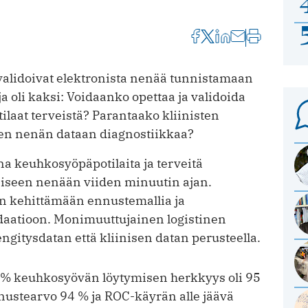
at validoivat elektronista nenää tunnistamaan
oli kaksi: Voidaanko opettaa ja validoida
ilaat terveistä? Parantaako kliinisten
en nenän dataan diagnostiikkaa?
 keuhkosyöpäpotilaita ja terveitä
oniseen nenään viiden minuutin ajan.
iin kehittämään ennustemallia ja
idaatioon. Monimuuttujainen logistinen
ngitysdatan että kliinisen datan perusteella.
16 % keuhkosyövän löytymisen herkkyys oli 95
nustearvo 94 % ja ROC-käyrän alle jäävä