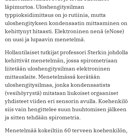
läpimurtoa. Uloshengitysilman
typpioksidimittaus on jo rutiinia, mutta
uloshengityksen kondensaatin mittaaminen on
kehittynyt hitaasti. Elektroninen nenä (eNose)
on uusi ja lupaavin menetelmä.
Hollantilaiset tutkijat professori Sterkin johdolla
kehittivät menetelmän, jossa spirometriaan
liitetään uloshengitysilman elektroninen
mittauslaite. Menetelmässä kerätään
uloshengitysilmaa, jonka kondensaatista
(vesihöyrystä) mitataan liukoiset orgaaniset
yhdisteet viiden eri sensorin avulla. Koehenkilö
siis vain hengittelee suun huuhtomisen jälkeen
ja sitten tehdään spirometria.
Menetelmää kokeiltiin 60 terveen koehenkilön,