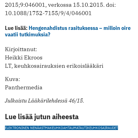
2015;9:046001, verkossa 15.10.2015. doi:
10.1088/1752-7155/9/4/046001
Lue lisää:
Hengenahdistus rasituksessa – milloin oire
vaatii tutkimuksia?
Kirjoittanut:
Heikki Ekroos
LT, keuhkosairauksien erikoislääkäri
Kuva:
Panthermedia
Julkaistu Lääkärilehdessä 46/15.
Lue lisää jutun aiheesta
ELEKTRONINEN NENÄ
ASTMA
KEUHKOAHTAUMATAUTI
KEUHKOSAIRAUDET