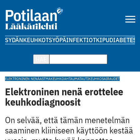
SYDÄN
KEUHKOT
SYÖPÄ
INFEKTIOT
KIPU
DIABETES
A
HAE
ELEKTRONINEN NENÄ
ASTMA
KEUHKOAHTAUMATAUTI
KEUHKOSAIRAUDET
Elektroninen nenä erottelee
keuhkodiagnoosit
On selvää, että tämän menetelmän
saaminen kliiniseen käyttöön kestää