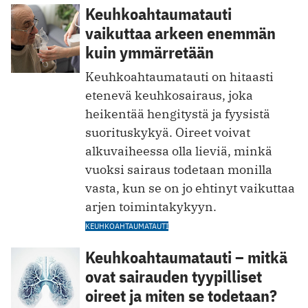
Keuhkoahtaumatauti
vaikuttaa arkeen enemmän
kuin ymmärretään
Keuhkoahtaumatauti on hitaasti
etenevä keuhkosairaus, joka
heikentää hengitystä ja fyysistä
suorituskykyä. Oireet voivat
alkuvaiheessa olla lieviä, minkä
vuoksi sairaus todetaan monilla
vasta, kun se on jo ehtinyt vaikuttaa
arjen toimintakykyyn.
KEUHKOAHTAUMATAUTI
Keuhkoahtaumatauti – mitkä
ovat sairauden tyypilliset
oireet ja miten se todetaan?