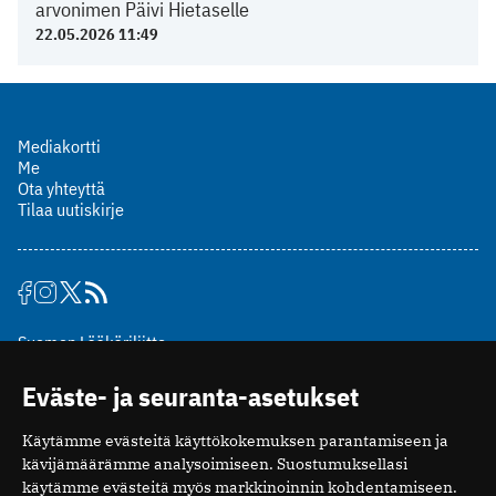
arvonimen Päivi Hietaselle
22.05.2026 11:49
Mediakortti
Me
Ota yhteyttä
Tilaa uutiskirje
Suomen Lääkäriliitto
Mäkelänkatu 2, PL 49
Eväste- ja seuranta-asetukset
00510 Helsinki
puh. (09) 393 091
Käytämme evästeitä käyttökokemuksen parantamiseen ja
toimitus@potilaanlaakarilehti.fi
kävijämäärämme analysoimiseen. Suostumuksellasi
käytämme evästeitä myös markkinoinnin kohdentamiseen.
ISSN 2323-9476