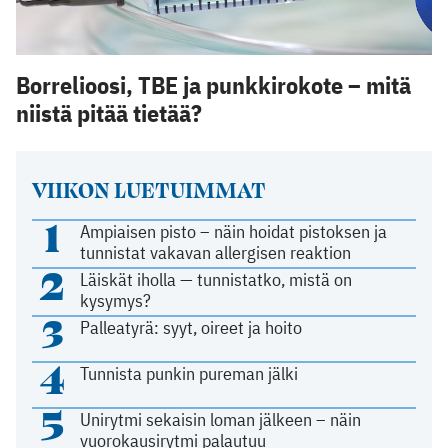
Borrelioosi, TBE ja punkkirokote – mitä
niistä pitää tietää?
VIIKON LUETUIMMAT
1
Ampiaisen pisto – näin hoidat pistoksen ja
tunnistat vakavan allergisen reaktion
2
Läiskät iholla — tunnistatko, mistä on
kysymys?
3
Palleatyrä: syyt, oireet ja hoito
4
Tunnista punkin pureman jälki
5
Unirytmi sekaisin loman jälkeen – näin
vuorokausirytmi palautuu