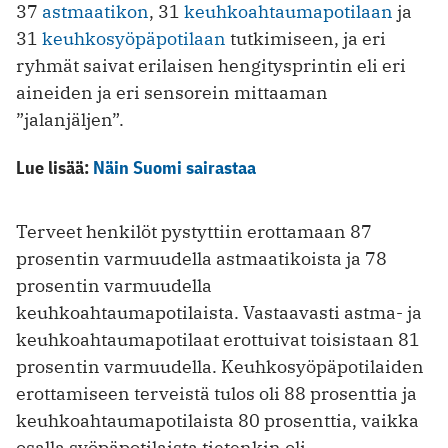
37
astmaatikon
, 31
keuhkoahtaumapotilaan
ja
31
keuhkosyöpäpotilaan
tutkimiseen, ja eri
ryhmät saivat erilaisen hengitysprintin eli eri
aineiden ja eri sensorein mittaaman
”jalanjäljen”.
Lue lisää:
Näin Suomi sairastaa
Terveet henkilöt pystyttiin erottamaan 87
prosentin varmuudella astmaatikoista ja 78
prosentin varmuudella
keuhkoahtaumapotilaista. Vastaavasti astma- ja
keuhkoahtaumapotilaat erottuivat toisistaan 81
prosentin varmuudella. Keuhkosyöpäpotilaiden
erottamiseen terveistä tulos oli 88 prosenttia ja
keuhkoahtaumapotilaista 80 prosenttia, vaikka
osalla syöpäpotilaista tietenkin oli