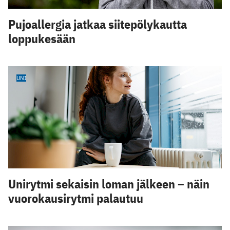
Pujoallergia jatkaa siitepölykautta
loppukesään
UNI
Unirytmi sekaisin loman jälkeen – näin
vuorokausirytmi palautuu