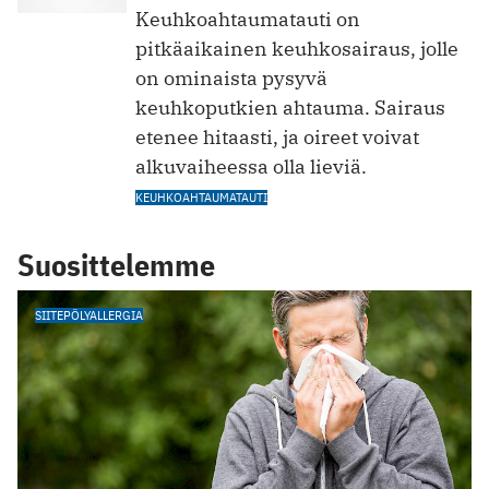
Keuhkoahtaumatauti on
pitkäaikainen keuhkosairaus, jolle
on ominaista pysyvä
keuhkoputkien ahtauma. Sairaus
etenee hitaasti, ja oireet voivat
alkuvaiheessa olla lieviä.
KEUHKOAHTAUMATAUTI
Suosittelemme
SIITEPÖLYALLERGIA