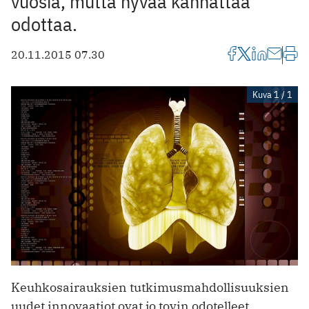
vuosia, mutta hyvää kannattaa
odottaa.
20.11.2015 07.30
Kuva 1 / 1
Keuhkosairauksien tutkimusmahdollisuuksien
uudet innovaatiot ovat jo tovin odotelleet