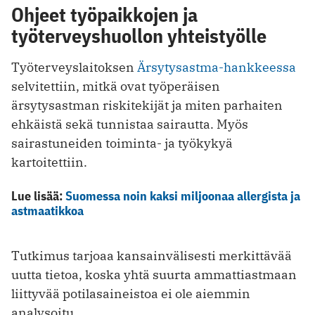
Ohjeet työpaikkojen ja
työterveyshuollon yhteistyölle
Työterveyslaitoksen
Ärsytysastma-hankkeessa
selvitettiin, mitkä ovat työperäisen
ärsytysastman riskitekijät ja miten parhaiten
ehkäistä sekä tunnistaa sairautta. Myös
sairastuneiden toiminta- ja työkykyä
kartoitettiin.
Lue lisää:
Suomessa noin kaksi miljoonaa allergista ja
astmaatikkoa
Tutkimus tarjoaa kansainvälisesti merkittävää
uutta tietoa, koska yhtä suurta ammattiastmaan
liittyvää potilasaineistoa ei ole aiemmin
analysoitu.