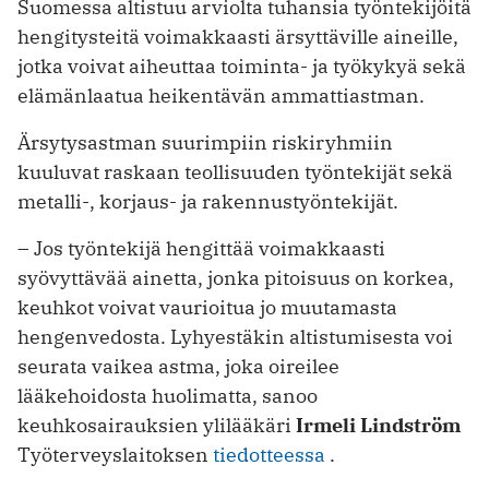
Suomessa altistuu arviolta tuhansia työntekijöitä
hengitysteitä voimakkaasti ärsyttäville aineille,
jotka voivat aiheuttaa toiminta- ja työkykyä sekä
elämänlaatua heikentävän ammattiastman.
Ärsytysastman suurimpiin riskiryhmiin
kuuluvat raskaan teollisuuden työntekijät sekä
metalli-, korjaus- ja rakennustyöntekijät.
– Jos työntekijä hengittää voimakkaasti
syövyttävää ainetta, jonka pitoisuus on korkea,
keuhkot voivat vaurioitua jo muutamasta
hengenvedosta. Lyhyestäkin altistumisesta voi
seurata vaikea astma, joka oireilee
lääkehoidosta huolimatta, sanoo
keuhkosairauksien ylilääkäri
Irmeli Lindström
Työterveyslaitoksen
tiedotteessa
.