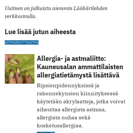
Uutinen on julkaistu aiemmin Lääkärilehden
verkkosivulla.
Lue lisää jutun aiheesta
ASTMA
ÄRSYTYSASTMA
Allergia- ja astmaliitto:
Kauneusalan ammattilaisten
allergiatietämystä lisättävä
Ripsienpidennyksissä ja
rakennekynsien kiinnityksessä
käytetään akrylaatteja, jotka voivat
aiheuttaa allergista astmaa,
allergista nuhaa sekä
kosketusallergiaa.