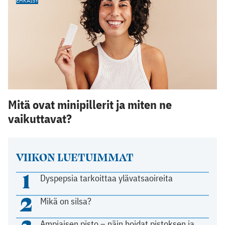
EHKÄISY
Mitä ovat minipillerit ja miten ne
vaikuttavat?
VIIKON LUETUIMMAT
1
Dyspepsia tarkoittaa ylävatsaoireita
2
Mikä on silsa?
Ampiaisen pisto – näin hoidat pistoksen ja