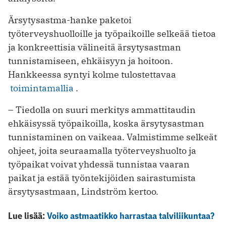
Ärsytysastma-hanke paketoi
työterveyshuolloille ja työpaikoille selkeää tietoa
ja konkreettisia välineitä ärsytysastman
tunnistamiseen, ehkäisyyn ja hoitoon.
Hankkeessa syntyi kolme tulostettavaa
toimintamallia
.
– Tiedolla on suuri merkitys ammattitaudin
ehkäisyssä työpaikoilla, koska ärsytysastman
tunnistaminen on vaikeaa. Valmistimme selkeät
ohjeet, joita seuraamalla työterveyshuolto ja
työpaikat voivat yhdessä tunnistaa vaaran
paikat ja estää työntekijöiden sairastumista
ärsytysastmaan, Lindström kertoo.
Lue lisää:
Voiko astmaatikko harrastaa talviliikuntaa?