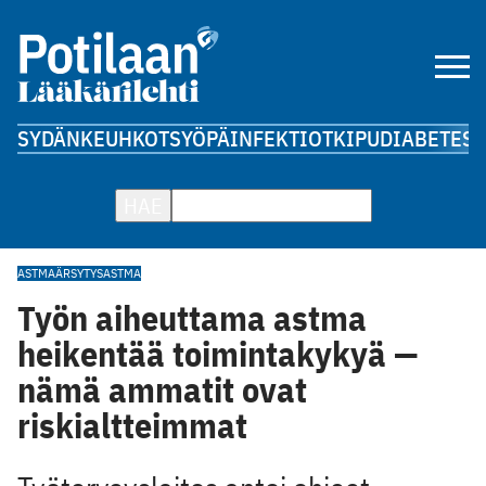
SYDÄN
KEUHKOT
SYÖPÄ
INFEKTIOT
KIPU
DIABETES
A
HAE
ASTMA
ÄRSYTYSASTMA
Työn aiheuttama astma
heikentää toimintakykyä —
nämä ammatit ovat
riskialtteimmat