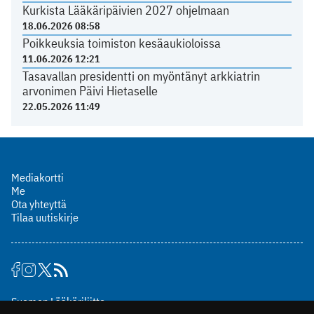
Kurkista Lääkäripäivien 2027 ohjelmaan
18.06.2026 08:58
Poikkeuksia toimiston kesäaukioloissa
11.06.2026 12:21
Tasavallan presidentti on myöntänyt arkkiatrin
arvonimen Päivi Hietaselle
22.05.2026 11:49
Mediakortti
Me
Ota yhteyttä
Tilaa uutiskirje
Suomen Lääkäriliitto