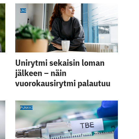
UNI
Unirytmi sekaisin loman
jälkeen – näin
vuorokausirytmi palautuu
PUNKKI