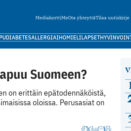
Mediakortti
Me
Ota yhteyttä
Tilaa uutiskirje
PU
DIABETES
ALLERGIA
IHO
MIELI
LAPSET
HYVINVOIN
V
saapuu Suomeen?
 on erittäin epätodennäköistä,
simaisissa oloissa. Perusasiat on