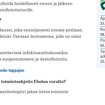
fioida huolellisesti ennen ja jälkeen
nfiointiaineille.
Aj
?
22
Ku
nssi, joka ensisijaisesti noutaa potilaan.
18
sinki-Vantaan lentoasema, jolla on omat
Po
11
Ta
tettavissa infektioambulanssiksi.
ar
 suojautumiseen ja desinfiointiin.
22
ömän tappajan
a toimintaohjeita Ebolan varalta?
anhoitopiiri jakaa tietoa toiminta-