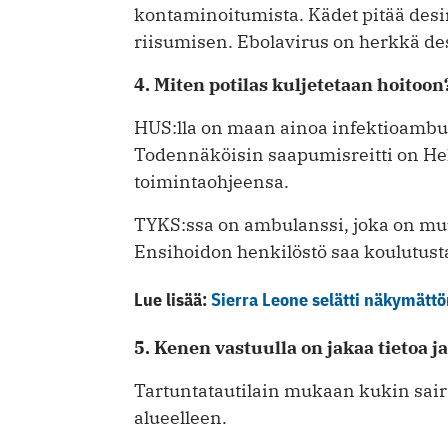
kontaminoitumista. Kädet pitää desin
riisumisen. Ebolavirus on herkkä desi
4. Miten potilas kuljetetaan hoitoon
HUS:lla on maan ainoa infektioambula
Todennäköisin saapumisreitti on Hel
toimintaohjeensa.
TYKS:ssa on ambulanssi, joka on muu
Ensihoidon henkilöstö saa koulutusta
Lue lisää:
Sierra Leone selätti näkymätt
5. Kenen vastuulla on jakaa tietoa j
Tartuntatautilain mukaan kukin saira
alueelleen.