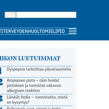
Hae
TI
TERVEYDENHUOLTO
MIELIPIDE
IIKON LUETUIMMAT
1
Dyspepsia tarkoittaa ylävatsaoireita
2
Ampiaisen pisto – näin hoidat
pistoksen ja tunnistat vakavan
allergisen reaktion
3
Läiskät iholla — tunnistatko, mistä
on kysymys?
Palleatyrä: syyt, oireet ja hoito