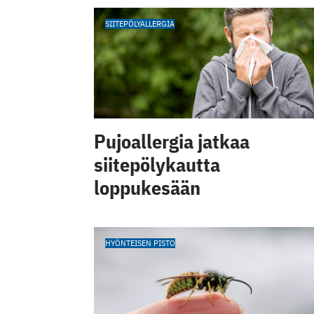
SIITEPÖLYALLERGIA
Pujoallergia jatkaa
siitepölykautta
loppukesään
HYÖNTEISEN PISTO