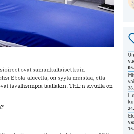
Un
vu
05
ioireet ovat samankaltaiset kuin
Mi
lisi Ebola-alueelta, on syytä muistaa, että
va
vat tavallisimpia täälläkin. THL:n sivuilla on
26
Lu
ku
a?
24
El
va
15