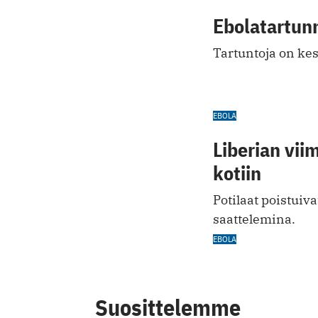
Ebolatartunn
Tartuntoja on kes
EBOLA
Liberian vii
kotiin
Potilaat poistuiv
saattelemina.
EBOLA
Suosittelemme