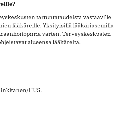
eille?
veyskeskusten tartuntataudeista vastaaville
ien lääkäreille. Yksityisillä lääkäriasemilla
iraanhoitopiiriä varten. Terveyskeskusten
ohjeistavat alueensa lääkäreitä.
 Hinkkanen/HUS.