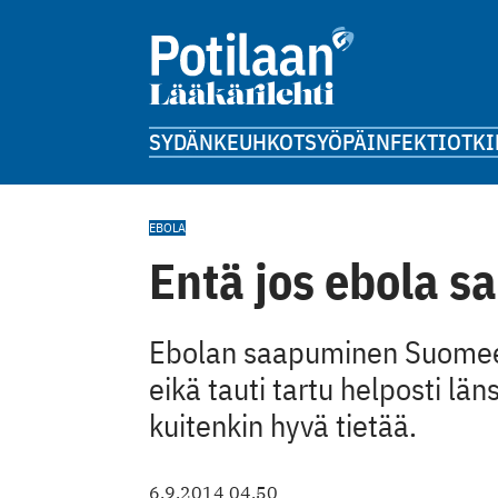
SYDÄN
KEUHKOT
SYÖPÄ
INFEKTIOT
KI
EBOLA
Entä jos ebola 
Ebolan saapuminen Suomeen
eikä tauti tartu helposti län
kuitenkin hyvä tietää.
6.9.2014 04.50