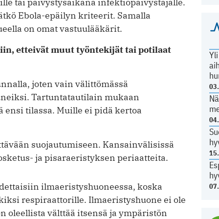
lle tai päivystysaikana infektiopäivystäjälle.
tkö Ebola-epäilyn kriteerit. Samalla
lueella on omat vastuulääkärit.
in, etteivät muut työntekijät tai potilaat
Yl
ai
hu
unnalla, joten vain välittömässä
03
tuneiksi. Tartuntatautilain mukaan
Nä
me
 ensi tilassa. Muille ei pidä kertoa
04
Su
hy
ttävään suojautumiseen. Kansainvälisissä
15
ketus- ja pisaraeristyksen periaatteita.
Es
hy
dettaisiin ilmaeristyshuoneessa, koska
07
rkiksi respiraattorille. Ilmaeristyshuone ei ole
n oleellista välttää itsensä ja ympäristön