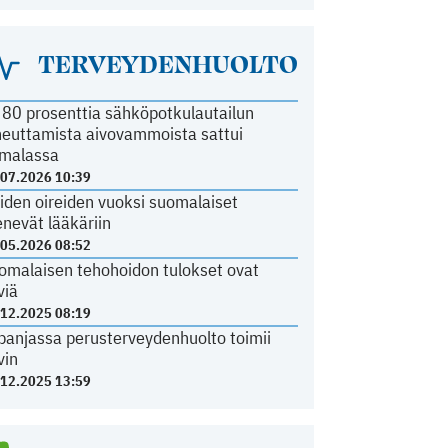
TERVEYDENHUOLTO
i 80 prosenttia sähköpotkulautailun
heuttamista aivovammoista sattui
malassa
.07.2026 10:39
iden oireiden vuoksi suomalaiset
nevät lääkäriin
.05.2026 08:52
omalaisen tehohoidon tulokset ovat
viä
.12.2025 08:19
panjassa perusterveydenhuolto toimii
vin
.12.2025 13:59