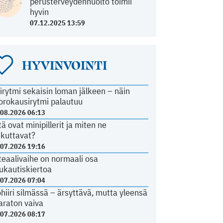
perusterveydenhuolto toimii
hyvin
07.12.2025 13:59
HYVINVOINTI
irytmi sekaisin loman jälkeen – näin
orokausirytmi palautuu
.08.2026 06:13
tä ovat minipillerit ja miten ne
ikuttavat?
.07.2026 19:16
teaalivaihe on normaali osa
ukautiskiertoa
.07.2026 07:04
ohiiri silmässä – ärsyttävä, mutta yleensä
araton vaiva
.07.2026 08:17