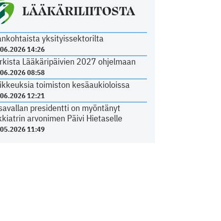
LÄÄKÄRILIITOSTA
ankohtaista yksityissektorilta
.06.2026 14:26
rkista Lääkäripäivien 2027 ohjelmaan
.06.2026 08:58
ikkeuksia toimiston kesäaukioloissa
.06.2026 12:21
savallan presidentti on myöntänyt
kkiatrin arvonimen Päivi Hietaselle
.05.2026 11:49