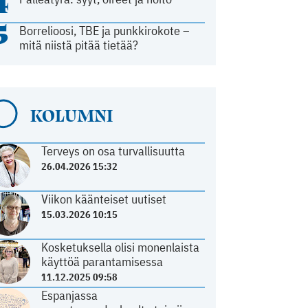
4
5
Borrelioosi, TBE ja punkkirokote –
mitä niistä pitää tietää?
KOLUMNI
Terveys on osa turvallisuutta
26.04.2026 15:32
Viikon käänteiset uutiset
15.03.2026 10:15
Kosketuksella olisi monenlaista
käyttöä parantamisessa
11.12.2025 09:58
Espanjassa