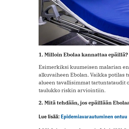
1. Milloin Ebolaa kannattaa epäillä?
Esimerkiksi kuumeisen malarian ens
alkuvaiheen Ebolan. Vaikka potilas tu
alueen tavallisimmat tartuntataudit o
taulukko riskin arviointiin.
2. Mitä tehdään, jos epäillään Ebola
Lue lisää:
Epidemiavarautuminen ontuu