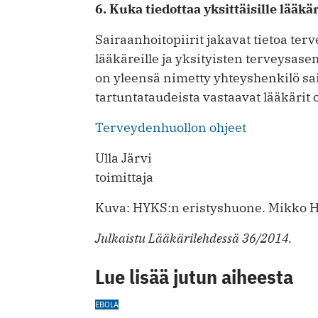
6. Kuka tiedottaa yksittäisille lääkär
Sairaanhoitopiirit jakavat tietoa ter
lääkäreille ja yksityisten terveysasem
on yleensä nimetty yhteyshenkilö sa
tartuntataudeista vastaavat lääkärit 
Terveydenhuollon ohjeet
Ulla Järvi
toimittaja
Kuva: HYKS:n eristyshuone. Mikko
Julkaistu Lääkärilehdessä 36/2014.
Lue lisää jutun aiheesta
EBOLA