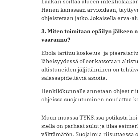
Lääkäri soittaa alueen infektiolääkäri
Hänen kanssaan arvioidaan, täyttyvä
ohjeistetaan jatko. Jokaisella erva-a
3. Miten toimitaan epäilyn jälkeen ni
vaarannu?
Ebola tarttuu kosketus- ja pisaratart
läheisyydessä olleet katsotaan altis
altistuneiden jäljittäminen on tehtävä
salassapidettäviä asioita.
Henkilökunnalle annetaan ohjeet rii
ohjeissa suojautuminen noudattaa kos
Muun muassa TYKS:ssa potilasta hoi
siellä on parhaat sulut ja tilaa esime
välttämätön. Suojaimia riisuttaessa o