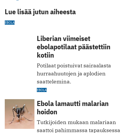
Lue lisää jutun aiheesta
EBOLA
Liberian viimeiset
ebolapotilaat päästettiin
kotiin
Potilaat poistuivat sairaalasta
hurraahuutojen ja aplodien
saattelemina.
EBOLA
Ebola lamautti malarian
hoidon
Tutkijoiden mukaan malariaan
saattoi pahimmassa tapauksessa