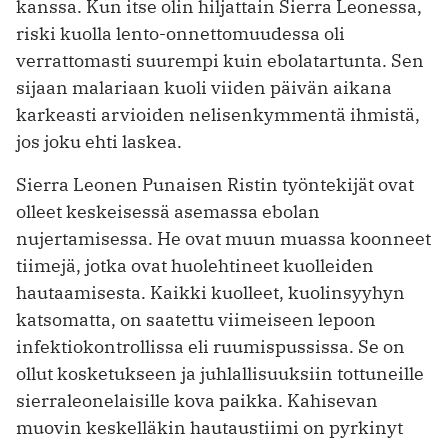
kanssa. Kun itse olin hiljattain Sierra Leonessa,
riski kuolla lento-onnettomuudessa oli
verrattomasti suurempi kuin ebolatartunta. Sen
sijaan malariaan kuoli viiden päivän aikana
karkeasti arvioiden nelisenkymmentä ihmistä,
jos joku ehti laskea.
Sierra Leonen Punaisen Ristin työntekijät ovat
olleet keskeisessä asemassa ebolan
nujertamisessa. He ovat muun muassa koonneet
tiimejä, jotka ovat huolehtineet kuolleiden
hautaamisesta. Kaikki kuolleet, kuolinsyyhyn
katsomatta, on saatettu viimeiseen lepoon
infektiokontrollissa eli ruumispussissa. Se on
ollut kosketukseen ja juhlallisuuksiin tottuneille
sierraleonelaisille kova paikka. Kahisevan
muovin keskelläkin hautaustiimi on pyrkinyt