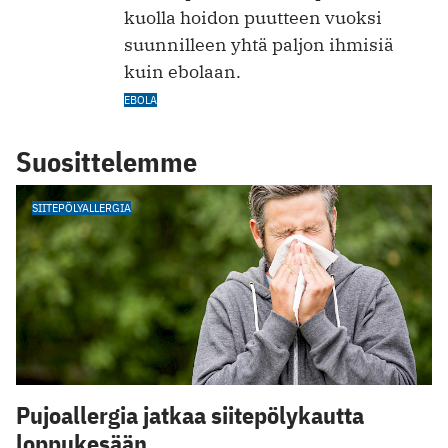
kuolla hoidon puutteen vuoksi
suunnilleen yhtä paljon ihmisiä
kuin ebolaan.
EBOLA
Suosittelemme
SIITEPÖLYALLERGIA
Pujoallergia jatkaa siitepölykautta
loppukesään