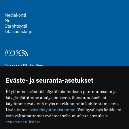
Mediakortti
Me
Ota yhteyttä
Tilaa uutiskirje
Suomen Lääkäriliitto
Mäkelänkatu 2, PL 49
Eväste- ja seuranta-asetukset
00510 Helsinki
puh. (09) 393 091
Käytämme evästeitä käyttökokemuksen parantamiseen ja
toimitus@potilaanlaakarilehti.fi
kävijämäärämme analysoimiseen. Suostumuksellasi
käytämme evästeitä myös markkinoinnin kohdentamiseen.
ISSN 2323-9476
Lisää tietoa
evästekäytännöistämme
. Voit hyväksyä kaikki tai
vain välttämättömät evästeet sekä muokata asetuksia
evästeasetuksissa
.