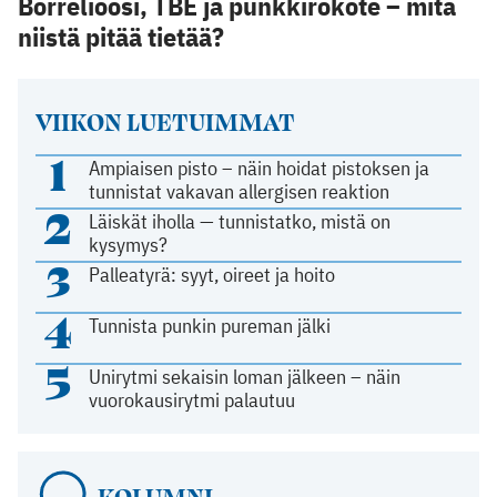
Borrelioosi, TBE ja punkkirokote – mitä
niistä pitää tietää?
VIIKON LUETUIMMAT
1
Ampiaisen pisto – näin hoidat pistoksen ja
tunnistat vakavan allergisen reaktion
2
Läiskät iholla — tunnistatko, mistä on
kysymys?
3
Palleatyrä: syyt, oireet ja hoito
4
Tunnista punkin pureman jälki
5
Unirytmi sekaisin loman jälkeen – näin
vuorokausirytmi palautuu
KOLUMNI