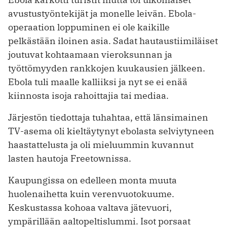
avustustyöntekijät ja monelle leivän. Ebola-
operaation loppuminen ei ole kaikille
pelkästään iloinen asia. Sadat hautaustiimiläiset
joutuvat kohtaamaan vieroksunnan ja
työttömyyden rankkojen kuukausien jälkeen.
Ebola tuli maalle kalliiksi ja nyt se ei enää
kiinnosta isoja rahoittajia tai mediaa.
Järjestön tiedottaja tuhahtaa, että länsimainen
TV-asema oli kieltäytynyt ebolasta selviytyneen
haastattelusta ja oli mieluummin kuvannut
lasten hautoja Freetownissa.
Kaupungissa on edelleen monta muuta
huolenaihetta kuin verenvuotokuume.
Keskustassa kohoaa valtava jätevuori,
ympärillään aaltopeltislummi. Isot porsaat