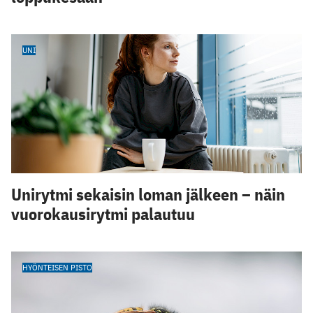
UNI
Unirytmi sekaisin loman jälkeen – näin
vuorokausirytmi palautuu
HYÖNTEISEN PISTO