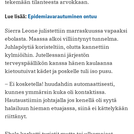
tekemään tilanteesta arvokkaan.
Lue lisää:
Epidemiavarautuminen ontuu
Sierra Leone julistettiin marraskuussa vapaaksi
ebolasta. Maassa alkoi villiintynyt tunnelma.
Juhlapöytiä koristeltiin, olutta kannettiin
kylmiöihin. Jutellessani järjestön
terveyspäällikön kanssa hänen kaulaansa
kietoutuivat kädet ja poskelle tuli iso pusu.
– Ei kosketella! huudahdin automaattisesti,
kunnes ymmärsin kuka oli kontaktissa.
Hautaustiimin johtajalla jos kenellä oli syytä
halailuun hieman etuajassa, siinä ei kättelykään
riittänyt.
Ebola karkotti turistit mutta toi ulkomaiset