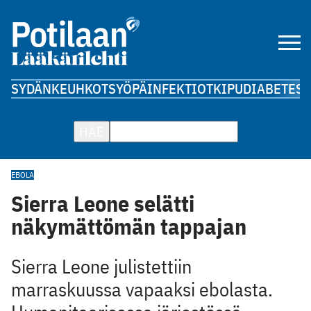
SYDÄN
KEUHKOT
SYÖPÄ
INFEKTIOT
KIPU
DIABETES
A
HAE
EBOLA
Sierra Leone selätti
näkymättömän tappajan
Sierra Leone julistettiin
marraskuussa vapaaksi ebolasta.