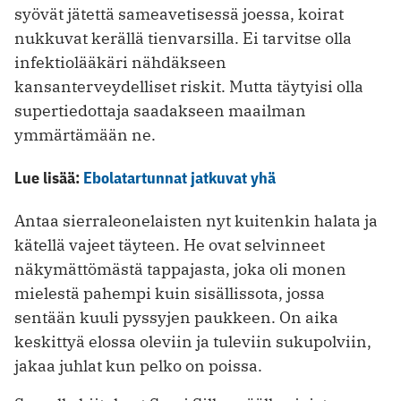
syövät jätettä sameavetisessä joessa, koirat
nukkuvat kerällä tienvarsilla. Ei tarvitse olla
infektiolääkäri nähdäkseen
kansanterveydelliset riskit. Mutta täytyisi olla
supertiedottaja saadakseen maailman
ymmärtämään ne.
Lue lisää:
Ebolatartunnat jatkuvat yhä
Antaa sierraleonelaisten nyt kuitenkin halata ja
kätellä vajeet täyteen. He ovat selvinneet
näkymättömästä tappajasta, joka oli monen
mielestä pahempi kuin sisällissota, jossa
sentään kuuli pyssyjen paukkeen. On aika
keskittyä elossa oleviin ja tuleviin sukupolviin,
jakaa juhlat kun pelko on poissa.