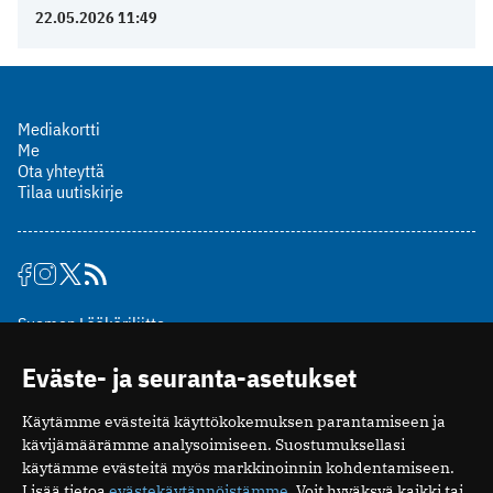
22.05.2026 11:49
Mediakortti
Me
Ota yhteyttä
Tilaa uutiskirje
Suomen Lääkäriliitto
Mäkelänkatu 2, PL 49
Eväste- ja seuranta-asetukset
00510 Helsinki
puh. (09) 393 091
Käytämme evästeitä käyttökokemuksen parantamiseen ja
toimitus@potilaanlaakarilehti.fi
kävijämäärämme analysoimiseen. Suostumuksellasi
käytämme evästeitä myös markkinoinnin kohdentamiseen.
ISSN 2323-9476
Lisää tietoa
evästekäytännöistämme
. Voit hyväksyä kaikki tai