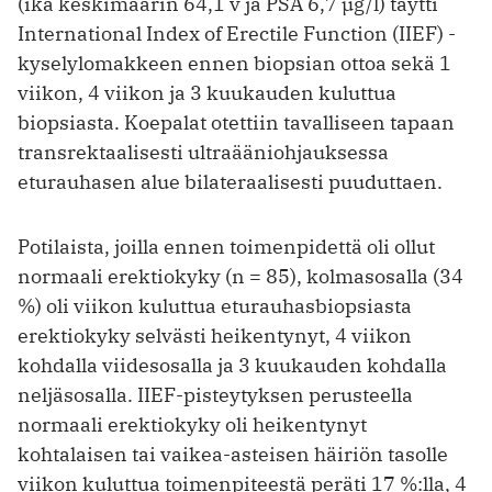
(ikä keskimäärin 64,1 v ja PSA 6,7 µg/l) täytti
International Index of Erectile Function (IIEF) -
kyselylomakkeen ennen biopsian ottoa sekä 1
viikon, 4 viikon ja 3 kuukauden kuluttua
biopsiasta. Koepalat otettiin tavalliseen tapaan
transrektaalisesti ultraääniohjauksessa
eturauhasen alue bilateraalisesti puuduttaen.
Potilaista, joilla ennen toimenpidettä oli ollut
normaali erektiokyky (n = 85), kolmasosalla (34
%) oli viikon kuluttua eturauhasbiopsiasta
erektiokyky selvästi heikentynyt, 4 viikon
kohdalla viidesosalla ja 3 kuukauden kohdalla
neljäsosalla. IIEF-pisteytyksen perusteella
normaali erektiokyky oli heikentynyt
kohtalaisen tai vaikea-asteisen häiriön tasolle
viikon kuluttua toimenpiteestä peräti 17 %:lla, 4