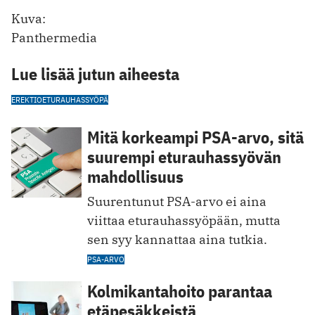
Kuva:
Panthermedia
Lue lisää jutun aiheesta
EREKTIO
ETURAUHASSYÖPÄ
Mitä korkeampi PSA-arvo, sitä
suurempi eturauhassyövän
mahdollisuus
Suurentunut PSA-arvo ei aina
viittaa eturauhassyöpään, mutta
sen syy kannattaa aina tutkia.
PSA-ARVO
Kolmikantahoito parantaa
etäpesäkkeistä