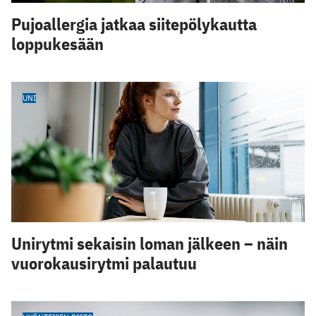
Pujoallergia jatkaa siitepölykautta
loppukesään
UNI
Unirytmi sekaisin loman jälkeen – näin
vuorokausirytmi palautuu