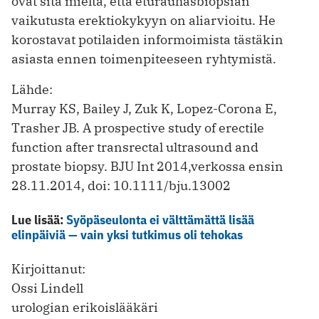
ovat sitä mieltä, että eturauhasbiopsian
vaikutusta erektiokykyyn on aliarvioitu. He
korostavat potilaiden informoimista tästäkin
asiasta ennen toimenpiteeseen ryhtymistä.
Lähde:
Murray KS, Bailey J, Zuk K, Lopez-Corona E,
Trasher JB. A prospective study of erectile
function after transrectal ultrasound and
prostate biopsy. BJU Int 2014,verkossa ensin
28.11.2014, doi: 10.1111/bju.13002
Lue lisää:
Syöpäseulonta ei välttämättä lisää
elinpäiviä — vain yksi tutkimus oli tehokas
Kirjoittanut:
Ossi Lindell
urologian erikoislääkäri