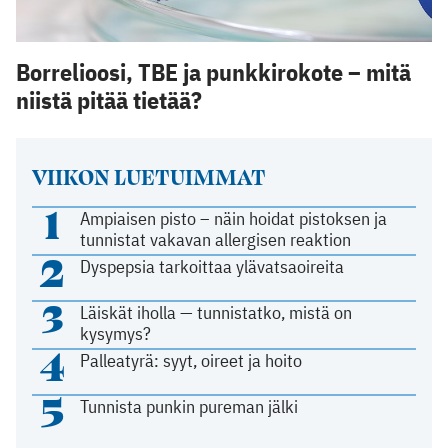
Borrelioosi, TBE ja punkkirokote – mitä
niistä pitää tietää?
VIIKON LUETUIMMAT
1
Ampiaisen pisto – näin hoidat pistoksen ja
tunnistat vakavan allergisen reaktion
2
Dyspepsia tarkoittaa ylävatsaoireita
3
Läiskät iholla — tunnistatko, mistä on
kysymys?
4
Palleatyrä: syyt, oireet ja hoito
5
Tunnista punkin pureman jälki