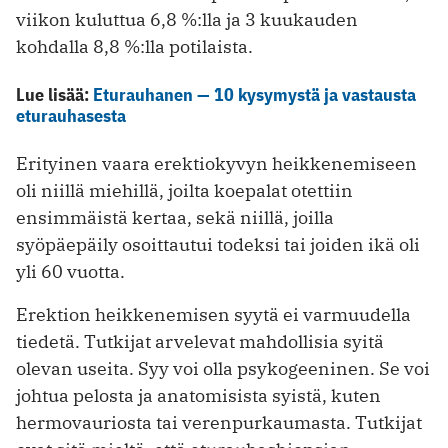
viikon kuluttua 6,8 %:lla ja 3 kuukauden
kohdalla 8,8 %:lla potilaista.
Lue lisää:
Eturauhanen — 10 kysymystä ja vastausta
eturauhasesta
Erityinen vaara erektiokyvyn heikkenemiseen
oli niillä miehillä, joilta koepalat otettiin
ensimmäistä kertaa, sekä niillä, joilla
syöpäepäily osoittautui todeksi tai joiden ikä oli
yli 60 vuotta.
Erektion heikkenemisen syytä ei varmuudella
tiedetä. Tutkijat arvelevat mahdollisia syitä
olevan useita. Syy voi olla psykogeeninen. Se voi
johtua pelosta ja anatomisista syistä, kuten
hermovauriosta tai verenpurkaumasta. Tutkijat