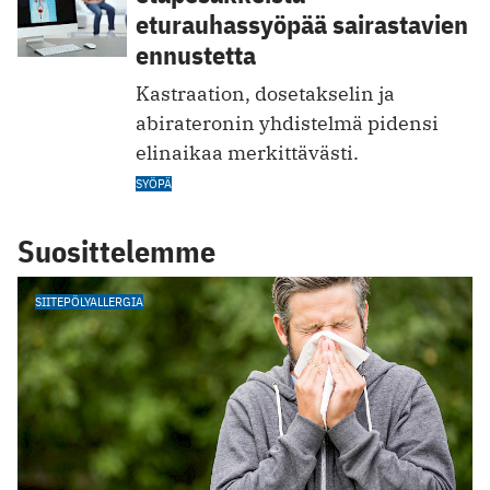
eturauhassyöpää sairastavien
ennustetta
Kastraation, dosetakselin ja
abirateronin yhdistelmä pidensi
elinaikaa merkittävästi.
SYÖPÄ
Suosittelemme
SIITEPÖLYALLERGIA