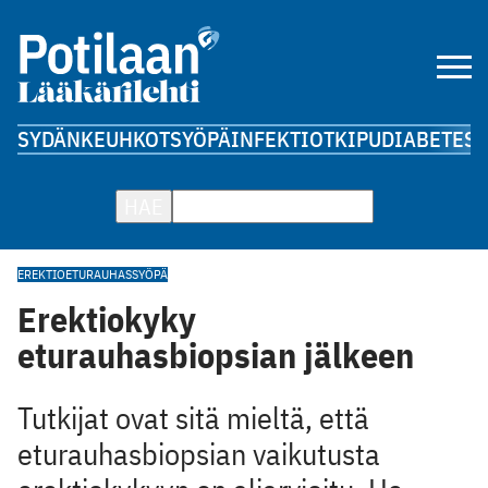
SYDÄN
KEUHKOT
SYÖPÄ
INFEKTIOT
KIPU
DIABETES
A
HAE
EREKTIO
ETURAUHASSYÖPÄ
Erektiokyky
eturauhasbiopsian jälkeen
Tutkijat ovat sitä mieltä, että
eturauhasbiopsian vaikutusta