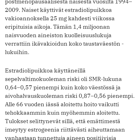
postmenopausaalisesta naisesta vuosilta 1994–
2009. Naiset käyttivät estradiolipuikkoa
vakioannoksella 25 mg kahdesti viikossa
eripituisia aikoja. Tämän 1,4 miljoonan
naisvuoden ­aineiston kuolleisuuslukuja
verrattiin ikävakioidun koko taustaväestön ­
lukuihin.
Estradiolipuikkoa käyttäneillä
sepelvaltimokuoleman riski oli SMR-lukuna
0,64–0,57 pienempi kuin koko väestössä ja
aivohalvauskuoleman riski 0,87–0,56 pienempi.
Alle 66 vuoden iässä aloitettu hoito vaikutti
tehokkaammin kuin ­myöhemmin aloitettu.
Tulokset selittynevät sillä, että emättimestä
imeytyy estrogeenia riittävästi aiheuttamaan
vanhastaan tunnettuja aineen positiivisia