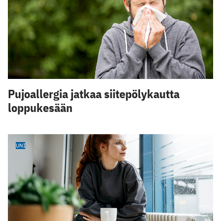
Pujoallergia jatkaa siitepölykautta
loppukesään
UNI