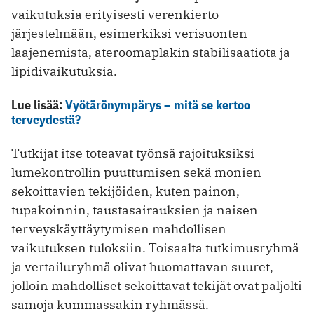
vaikutuksia erityisesti verenkierto­
järjestelmään, esimerkiksi verisuonten
laajenemista, ateroomaplakin stabili­saatiota ja
lipidivaikutuksia.
Lue lisää:
Vyötärönympärys – mitä se kertoo
terveydestä?
Tutkijat itse toteavat työnsä rajoituksiksi
lumekontrollin puuttumisen sekä monien
sekoittavien tekijöiden, kuten painon,
tupakoinnin, taustasairauksien ja naisen
terveyskäyttäytymisen mahdollisen
vaikutuksen tuloksiin. Toisaalta tutkimusryhmä
ja vertailuryhmä olivat huomattavan suuret,
jolloin mahdolliset sekoittavat tekijät ovat paljolti
samoja kummassakin ryhmässä.