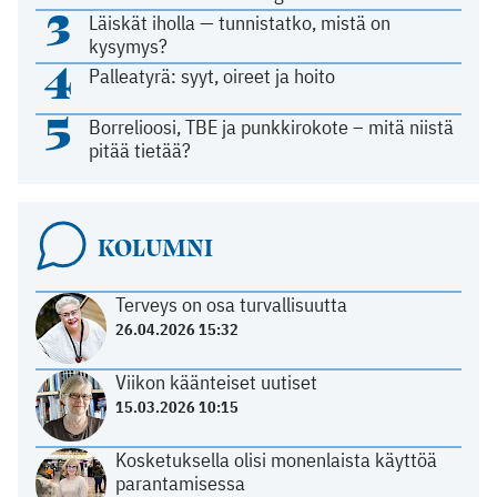
3
Läiskät iholla — tunnistatko, mistä on
kysymys?
4
Palleatyrä: syyt, oireet ja hoito
5
Borrelioosi, TBE ja punkkirokote – mitä niistä
pitää tietää?
KOLUMNI
Terveys on osa turvallisuutta
26.04.2026 15:32
Viikon käänteiset uutiset
15.03.2026 10:15
Kosketuksella olisi monenlaista käyttöä
parantamisessa