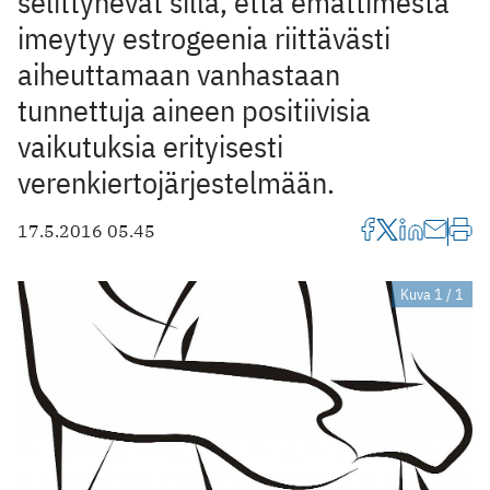
selittynevät sillä, että emättimestä
imeytyy estrogeenia riittävästi
aiheuttamaan vanhastaan
tunnettuja aineen positiivisia
vaikutuksia erityisesti
verenkiertojärjestelmään.
17.5.2016 05.45
Kuva 1 / 1