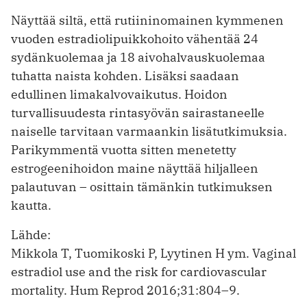
Näyttää siltä, että rutiininomainen kymmenen
vuoden estradiolipuikkohoito vähentää 24
sydänkuolemaa ja 18 aivohalvauskuolemaa
tuhatta naista kohden. Lisäksi saadaan
edullinen limakalvo­vaikutus. Hoidon
turvallisuudesta rintasyövän sairastaneelle
naiselle tarvitaan varmaankin lisätutkimuksia.
Pari­kymmentä vuotta sitten menetetty
estrogeenihoidon maine näyttää ­hiljalleen
palautuvan – osittain tämänkin tutkimuksen
kautta.
Lähde:
Mikkola T, Tuomikoski P, Lyytinen H ym. Vaginal
estradiol use and the risk for cardiovascular
mortality. Hum Reprod 2016;31:804–9.