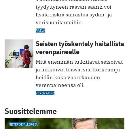
tyydyttyneen rasvan saanti voi
lisätä riskiä sairastua sydän- ja
verisuonitauteihin.
RASVA
Seisten työskentely haitallista
verenpaineelle
Mitä enemmän tutkittavat seisoivat
ja liikkuivat töissä, sitä korkeampi
heidän koko vuorokauden
verenpaineensa oli.
VERENPAINE
Suosittelemme
SIITEPÖLYALLERGIA