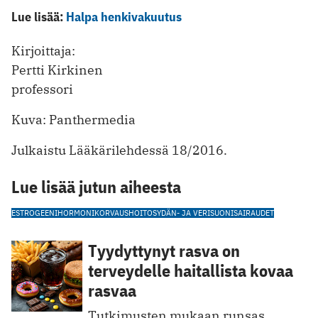
Lue lisää:
Halpa henkivakuutus
Kirjoittaja:
Pertti Kirkinen
professori
Kuva: Panthermedia
Julkaistu Lääkärilehdessä 18/2016.
Lue lisää jutun aiheesta
ESTROGEENI
HORMONIKORVAUSHOITO
SYDÄN- JA VERISUONISAIRAUDET
Tyydyttynyt rasva on
terveydelle haitallista kovaa
rasvaa
Tutkimusten mukaan runsas