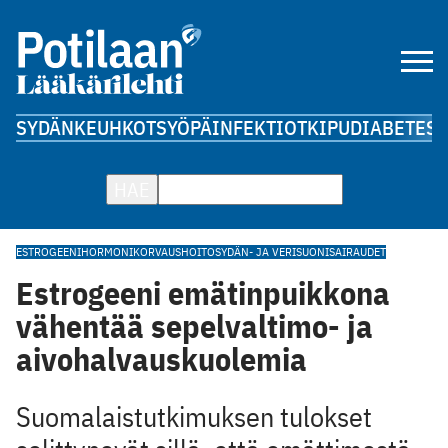
SYDÄN
KEUHKOT
SYÖPÄ
INFEKTIOT
KIPU
DIABETES
A
HAE
ESTROGEENI
HORMONIKORVAUSHOITO
SYDÄN- JA VERISUONISAIRAUDET
Estrogeeni emätinpuikkona
vähentää sepelvaltimo- ja
aivohalvauskuolemia
Suomalaistutkimuksen tulokset