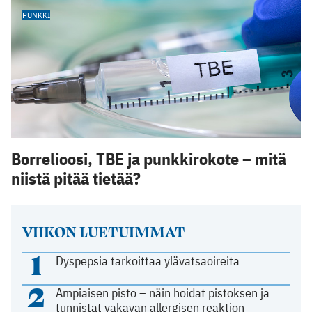
PUNKKI
Borrelioosi, TBE ja punkkirokote – mitä
niistä pitää tietää?
VIIKON LUETUIMMAT
1
Dyspepsia tarkoittaa ylävatsaoireita
2
Ampiaisen pisto – näin hoidat pistoksen ja
tunnistat vakavan allergisen reaktion