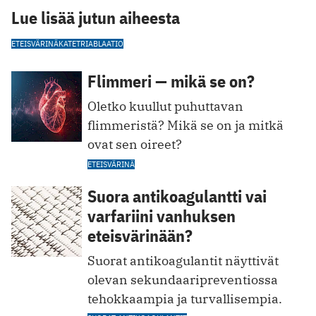
Lue lisää jutun aiheesta
ETEISVÄRINÄ
KATETRIABLAATIO
Flimmeri — mikä se on?
Oletko kuullut puhuttavan
flimmeristä? Mikä se on ja mitkä
ovat sen oireet?
ETEISVÄRINÄ
Suora antikoagulantti vai
varfariini vanhuksen
eteisvärinään?
Suorat antikoagulantit näyttivät
olevan sekundaaripreventiossa
tehokkaampia ja turvallisempia.