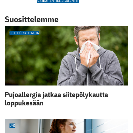
SUORAT ANTIKOAGULANTIT
Suosittelemme
SIITEPÖLYALLERGIA
Pujoallergia jatkaa siitepölykautta
loppukesään
UNI