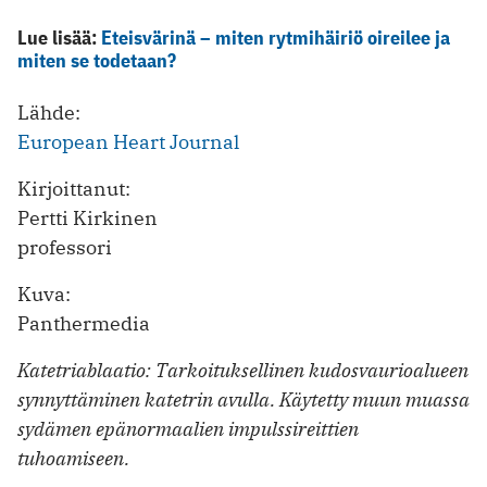
Lue lisää:
Eteisvärinä – miten rytmihäiriö oireilee ja
miten se todetaan?
Lähde:
European Heart Journal
Kirjoittanut:
Pertti Kirkinen
professori
Kuva:
Panthermedia
Katetriablaatio: Tarkoituksellinen kudosvaurioalueen
synnyttäminen katetrin avulla. Käytetty muun muassa
sydämen epänormaalien impulssireittien
tuhoamiseen.