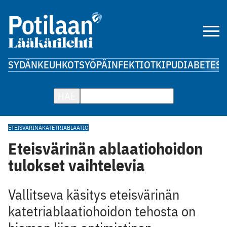
SYDÄN
KEUHKOT
SYÖPÄ
INFEKTIOT
KIPU
DIABETES
A
HAE
ETEISVÄRINÄ
KATETRIABLAATIO
Eteisvärinän ablaatiohoidon
tulokset vaihtelevia
Vallitseva käsitys eteisvärinän
katetriablaatiohoidon tehosta on