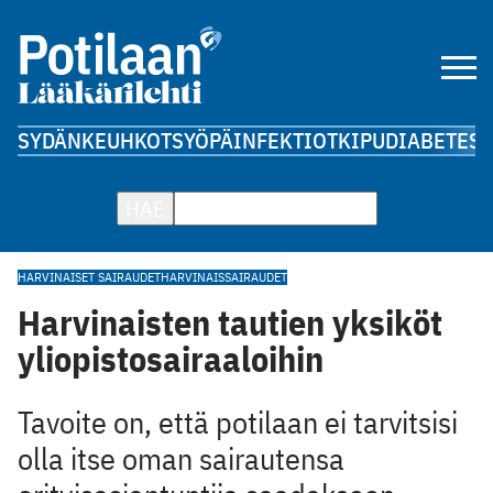
SYDÄN
KEUHKOT
SYÖPÄ
INFEKTIOT
KIPU
DIABETES
A
HAE
HARVINAISET SAIRAUDET
HARVINAISSAIRAUDET
Harvinaisten tautien yksiköt
yliopistosairaaloihin
Tavoite on, että potilaan ei tarvitsisi
olla itse oman sairautensa