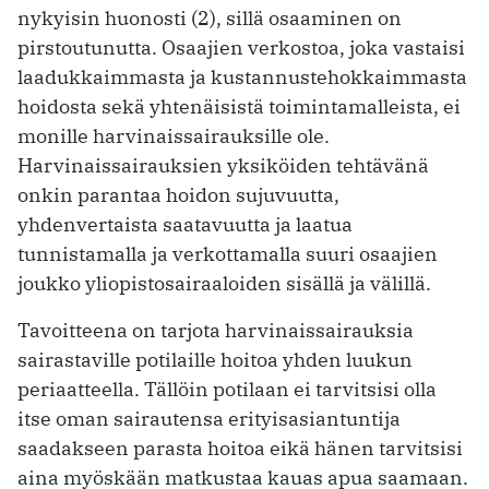
nykyisin huonosti (2), sillä osaaminen on
pirstoutunutta. Osaajien verkostoa, joka vastaisi
laadukkaimmasta ja kustannustehokkaimmasta
hoidosta sekä yhtenäisistä toimintamalleista, ei
monille harvinaissairauksille ole.
Harvinaissairauksien yksiköiden tehtävänä
onkin parantaa hoidon sujuvuutta,
yhdenvertaista saatavuutta ja laatua
tunnistamalla ja verkottamalla suuri osaajien
joukko yliopistosairaaloiden sisällä ja välillä. ­
Tavoitteena on tarjota harvinaissairauksia
sairastaville potilaille hoitoa yhden luukun
periaatteella. Tällöin potilaan ei tarvitsisi olla
itse oman sairautensa erityisasiantuntija
saadakseen parasta hoitoa eikä hänen tarvitsisi
aina myöskään matkustaa kauas apua saamaan.