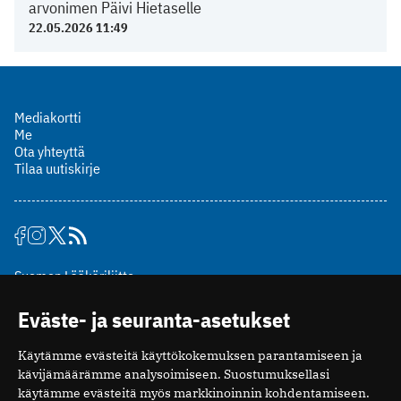
arvonimen Päivi Hietaselle
22.05.2026 11:49
Mediakortti
Me
Ota yhteyttä
Tilaa uutiskirje
Suomen Lääkäriliitto
Mäkelänkatu 2, PL 49
Eväste- ja seuranta-asetukset
00510 Helsinki
puh. (09) 393 091
Käytämme evästeitä käyttökokemuksen parantamiseen ja
toimitus@potilaanlaakarilehti.fi
kävijämäärämme analysoimiseen. Suostumuksellasi
käytämme evästeitä myös markkinoinnin kohdentamiseen.
ISSN 2323-9476