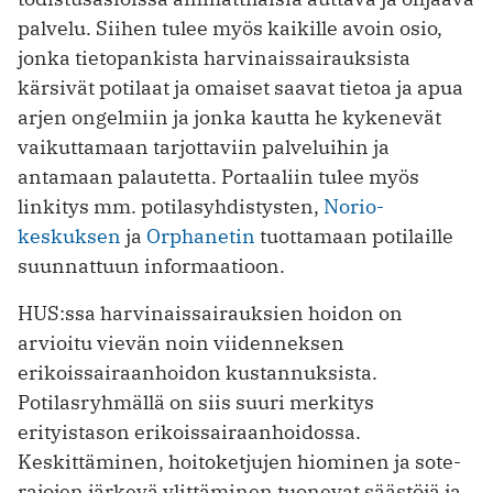
palvelu. Siihen tulee myös kaikille avoin osio,
jonka tietopankista harvinaissai­rauksista
kärsivät potilaat ja omaiset saavat tietoa ja apua
arjen ongelmiin ja jonka kautta he kykenevät
vaikuttamaan tarjottaviin palveluihin ja
antamaan palautetta. Portaaliin tulee myös
linkitys mm. potilasyhdistysten,
Norio-
keskuksen
ja
Orphanetin
tuottamaan potilaille
suunnattuun informaatioon.
HUS:ssa harvinaissairauksien hoidon on
arvioitu vievän noin viidenneksen
erikoissairaanhoidon kustannuksista.
Potilasryhmällä on siis suuri merkitys
erityistason erikoissairaanhoidossa.
Keskittäminen, hoitoketjujen hiominen ja sote-
rajojen järkevä ylittäminen tuonevat säästöjä ja