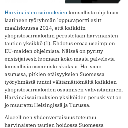
Harvinaisten sairauksien
kansallista ohjelmaa
laatineen työryhmän loppuraportti esitti
maaliskuussa 2014, että kaikkiin
yliopistosairaaloihin perustetaan harvinaisten
tautien yksikkö (1). Ehdotus eroaa useimpien
EU-maiden ohjelmista. Näissä on pyritty
ensisijaisesti luomaan koko maata palvelevia
kansallisia osaamiskeskuksia. Harvaan
asutussa, pitkien etäisyyksien Suomessa
työryhmästä tuntui välttämättömältä kaikkien
yliopistosairaaloiden osaamisen vahvistaminen.
Harvinaissairauksien yksiköiden peruskivet on
jo muurattu Helsingissä ja ­Turussa.
Alueellinen yhdenvertaisuus toteutuu
harvinaisten tautien hoidossa Suomessa