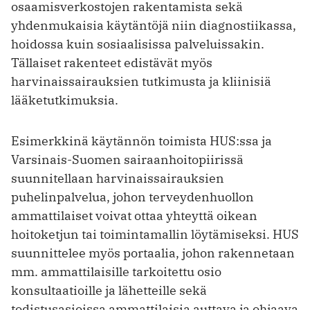
osaamisverkostojen rakentamista sekä
yhdenmukaisia käytäntöjä niin diagnostiikassa,
hoidossa kuin sosiaalisissa palveluissakin.
Tällaiset rakenteet edistävät myös
harvinaissairauksien tutkimusta ja kliinisiä
lääketutkimuksia.
Esimerkkinä käytännön toimista HUS:ssa ja
Varsinais-Suomen sairaanhoitopiirissä
suunnitellaan harvinaissairauksien
puhelinpalvelua, johon terveydenhuollon
ammattilaiset voivat ottaa yhteyttä oikean
hoitoketjun tai toimintamallin löytämiseksi. HUS
suunnittelee myös portaalia, johon rakennetaan
mm. ammattilaisille tarkoitettu osio
konsultaatioille ja lähetteille ­sekä
todistusasioissa ammattilaisia auttava ja ohjaava