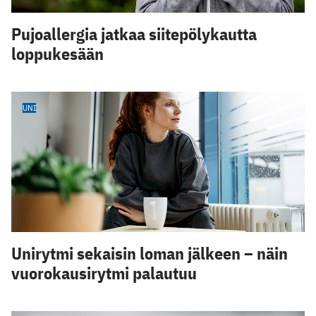
Pujoallergia jatkaa siitepölykautta
loppukesään
UNI
Unirytmi sekaisin loman jälkeen – näin
vuorokausirytmi palautuu