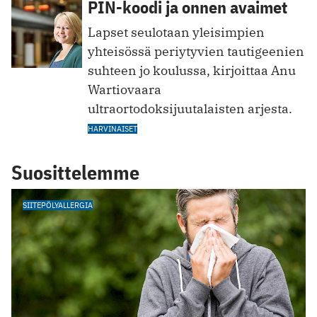
PIN-koodi ja onnen avaimet
Lapset seulotaan yleisimpien
yhteisössä periytyvien tautigeenien
suhteen jo koulussa, kirjoittaa Anu
Wartiovaara
ultraortodoksijuutalaisten arjesta.
HARVINAISET
Suosittelemme
SIITEPÖLYALLERGIA