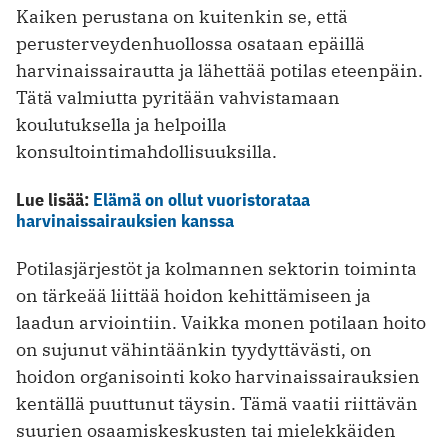
Kaiken perustana on kuitenkin se, että
perusterveydenhuollossa osataan epäillä
harvinaissairautta ja lähettää potilas eteenpäin.
Tätä valmiutta pyritään vahvistamaan
koulutuksella ja helpoilla
konsultointimahdollisuuksilla.
Lue lisää:
Elämä on ollut vuoristorataa
harvinaissairauksien kanssa
Potilasjärjestöt ja kolmannen sektorin toiminta
on tärkeää liittää hoidon kehittämiseen ja
laadun arviointiin. Vaikka monen potilaan hoito
on sujunut vähintäänkin tyydyttävästi, on
hoidon organisointi koko harvinaissairauksien
kentällä puuttunut täysin. Tämä vaatii riittävän
suurien osaamiskeskusten tai mielekkäiden