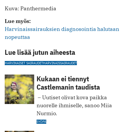
Kuva: Panthermedia
Lue myös:
Harvinaissairauksien diagnosointia halutaan
nopeuttaa
Lue lisää jutun aiheesta
HARVINAISET SAIRAUDET
HARVINAISSAIRAUDET
Kukaan ei tiennyt
Castlemanin taudista
­ – Uutiset olivat kova paikka
nuorelle ihmiselle, sanoo Miia
Nurmio.
SYÖPÄ