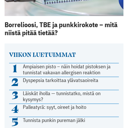
Borrelioosi, TBE ja punkkirokote – mitä
niistä pitää tietää?
VIIKON LUETUIMMAT
1
Ampiaisen pisto – näin hoidat pistoksen ja
tunnistat vakavan allergisen reaktion
2
Dyspepsia tarkoittaa ylävatsaoireita
3
Läiskät iholla — tunnistatko, mistä on
kysymys?
4
Palleatyrä: syyt, oireet ja hoito
5
Tunnista punkin pureman jälki