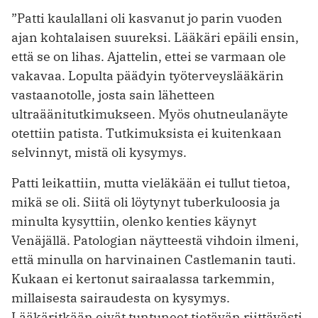
”Patti kaulallani oli kasvanut jo parin vuoden
ajan kohtalaisen suureksi. Lääkäri epäili ensin,
että se on lihas. Ajattelin, ettei se varmaan ole
vakavaa. Lopulta päädyin työterveyslääkärin
vastaanotolle, josta sain lähetteen
ultraäänitutkimukseen. Myös ohutneulanäyte
otettiin patista. Tutkimuksista ei kuitenkaan
selvinnyt, mistä oli kysymys.
Patti leikattiin, mutta vieläkään ei tullut tietoa,
mikä se oli. Siitä oli löytynyt tuberkuloosia ja
minulta kysyttiin, olenko kenties käynyt
Venäjällä. Patologian näytteestä vihdoin ilmeni,
että minulla on harvinainen Castlemanin tauti.
Kukaan ei kertonut sairaalassa tarkemmin,
millaisesta sairaudesta on kysymys.
Lääkäritkään eivät tuntuneet tietävän riittävästi