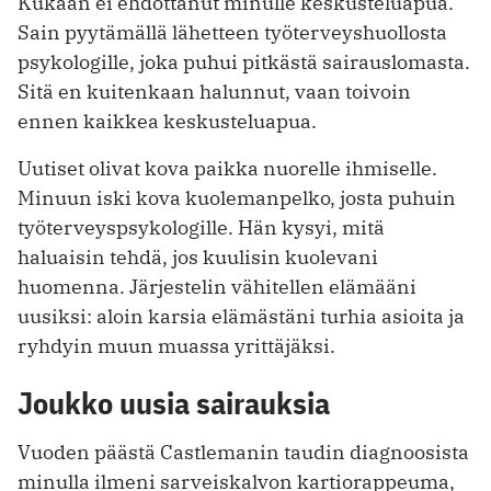
Kukaan ei ehdottanut minulle keskusteluapua.
Sain pyytämällä lähetteen työterveyshuollosta
psykologille, joka puhui pitkästä sairauslomasta.
Sitä en kuitenkaan halunnut, vaan toivoin
ennen kaikkea keskusteluapua.
Uutiset olivat kova paikka nuorelle ihmiselle.
Minuun iski kova kuolemanpelko, josta puhuin
työterveyspsykologille. Hän kysyi, mitä
haluaisin tehdä, jos kuulisin kuolevani
huomenna. Järjestelin vähitellen elämääni
uusiksi: aloin karsia elämästäni turhia asioita ja
ryhdyin muun muassa yrittäjäksi.
Joukko uusia sairauksia
Vuoden päästä Castlemanin taudin diagnoosista
minulla ilmeni sarveiskalvon kartiorappeuma,