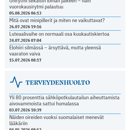
Unirytmi sekaisin loman jälkeen – näin
vuorokausirytmi palautuu
05.08.2026 06:13
Mitä ovat minipillerit ja miten ne vaikuttavat?
26.07.2026 19:16
Luteaalivaihe on normaali osa kuukautiskiertoa
24.07.2026 07:04
Elohiiri silmässä – ärsyttävä, mutta yleensä
vaaraton vaiva
15.07.2026 08:17
TERVEYDENHUOLTO
Yli 80 prosenttia sähköpotkulautailun aiheuttamista
aivovammoista sattui humalassa
03.07.2026 10:39
Näiden oireiden vuoksi suomalaiset menevät
lääkäriin
04.05.2026 08:52