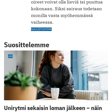
oireet voivat olla lieviä tai puuttua
kokonaan. Siksi sairaus todetaan
monilla vasta myöhemmässä
vaiheessa.
SUOLISTOSYÖPÄ
Suosittelemme
UNI
Unirytmi sekaisin loman jälkeen – näin