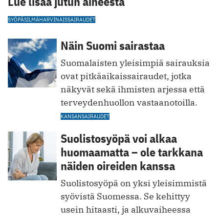
Lue lisää jutun aiheesta
SYÖPÄ
SILMÄ
HARVINAISSAIRAUDET
Näin Suomi sairastaa
Suomalaisten yleisimpiä sairauksia
ovat pitkäaikaissairaudet, jotka
näkyvät sekä ihmisten arjessa että
terveydenhuollon vastaanotoilla.
KANSANSAIRAUDET
Suolistosyöpä voi alkaa
huomaamatta – ole tarkkana
näiden oireiden kanssa
Suolistosyöpä on yksi yleisimmistä
syövistä Suomessa. Se kehittyy
usein hitaasti, ja alkuvaiheessa