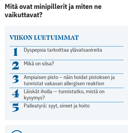
Mitä ovat minipillerit ja miten ne
vaikuttavat?
VIIKON LUETUIMMAT
1
Dyspepsia tarkoittaa ylävatsaoireita
2
Mikä on silsa?
3
Ampiaisen pisto – näin hoidat pistoksen ja
tunnistat vakavan allergisen reaktion
4
Läiskät iholla — tunnistatko, mistä on
kysymys?
5
Palleatyrä: syyt, oireet ja hoito