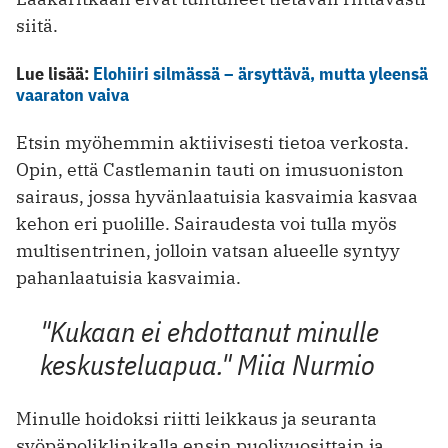
siitä.
Lue lisää:
Elohiiri silmässä – ärsyttävä, mutta yleensä
vaaraton vaiva
Etsin myöhemmin aktiivisesti tietoa verkosta.
Opin, että Castlemanin tauti on imusuoniston
sairaus, jossa hyvänlaatuisia kasvaimia kasvaa
kehon eri puolille. Sairaudesta voi tulla myös
multisentrinen, jolloin vatsan alueelle syntyy
pahanlaatuisia kasvaimia.
"Kukaan ei ehdottanut minulle
keskusteluapua." Miia Nurmio
Minulle hoidoksi riitti leikkaus ja seuranta
syöpäpoliklinikalla ensin puolivuosittain ja