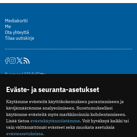
Mediakortti
Me
Ota yhteyttä
Tilaa uutiskirje
Suomen Lääkäriliitto
Mäkelänkatu 2, PL 49
Eväste- ja seuranta-asetukset
00510 Helsinki
puh. (09) 393 091
Käytämme evästeitä käyttökokemuksen parantamiseen ja
toimitus@potilaanlaakarilehti.fi
kävijämäärämme analysoimiseen. Suostumuksellasi
käytämme evästeitä myös markkinoinnin kohdentamiseen.
ISSN 2323-9476
Lisää tietoa
evästekäytännöistämme
. Voit hyväksyä kaikki tai
vain välttämättömät evästeet sekä muokata asetuksia
evästeasetuksissa
.