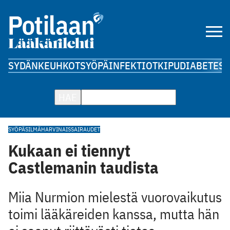
SYDÄN
KEUHKOT
SYÖPÄ
INFEKTIOT
KIPU
DIABETES
A
HAE
SYÖPÄ
SILMÄ
HARVINAISSAIRAUDET
Kukaan ei tiennyt
Castlemanin taudista
Miia Nurmion mielestä vuorovaikutus
toimi lääkäreiden kanssa, mutta hän