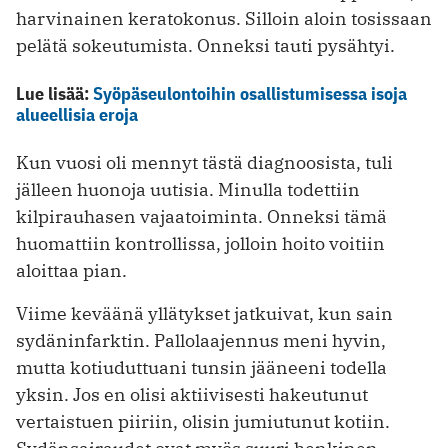
harvinainen keratokonus. Silloin aloin tosissaan
pelätä sokeutumista. Onneksi tauti pysähtyi.
Lue lisää:
Syöpäseulontoihin osallistumisessa isoja
alueellisia eroja
Kun vuosi oli mennyt tästä diagnoosista, tuli
jälleen huonoja uutisia. Minulla todettiin
kilpirauhasen vajaatoiminta. Onneksi tämä
huomattiin kontrollissa, jolloin hoito voitiin
aloittaa pian.
Viime keväänä yllätykset jatkuivat, kun sain
sydäninfarktin. Pallolaajennus meni hyvin,
mutta kotiuduttuani tunsin jääneeni todella
yksin. Jos en olisi aktiivisesti hakeutunut
vertaistuen piiriin, olisin jumiutunut kotiin.