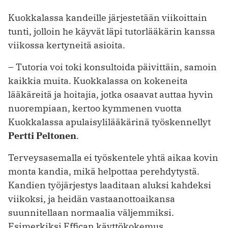
Kuokkalassa kandeille järjestetään viikoittain
tunti, jolloin he käyvät läpi tutorlääkärin kanssa
viikossa kertyneitä asioita.
– Tutoria voi toki konsultoida päivittäin, samoin
kaikkia muita. Kuokkalassa on kokeneita
lääkäreitä ja hoitajia, jotka osaavat auttaa hyvin
nuorempiaan, kertoo kymmenen vuotta
Kuokkalassa apulaisylilääkärinä työskennellyt
Pertti Peltonen
.
Terveysasemalla ei työskentele yhtä aikaa kovin
monta kandia, mikä helpottaa perehdytystä.
Kandien työjärjestys laaditaan aluksi kahdeksi
viikoksi, ja heidän vastaanottoaikansa
suunnitellaan normaalia väljemmiksi.
Esimerkiksi Effican käyttökokemus