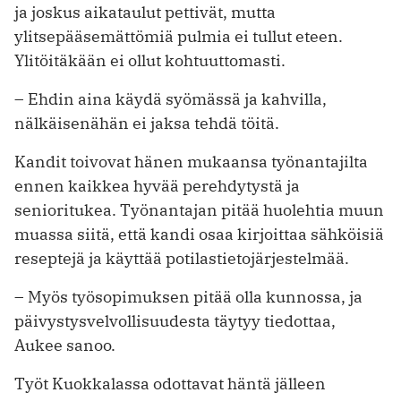
ja joskus aikataulut pettivät, mutta
ylitsepääsemättömiä pulmia ei tullut eteen.
Ylitöitäkään ei ollut kohtuuttomasti.
– Ehdin aina käydä syömässä ja kahvilla,
nälkäisenähän ei jaksa tehdä töitä.
Kandit toivovat hänen mukaansa työnantajilta
ennen kaikkea hyvää perehdytystä ja
senioritukea. Työnantajan pitää huolehtia muun
muassa siitä, että kandi osaa kirjoittaa sähköisiä
reseptejä ja käyttää potilastietojärjestelmää.
– Myös työsopimuksen pitää olla kunnossa, ja
päivystysvelvollisuudesta täytyy tiedottaa,
Aukee sanoo.
Työt Kuokkalassa odottavat häntä jälleen