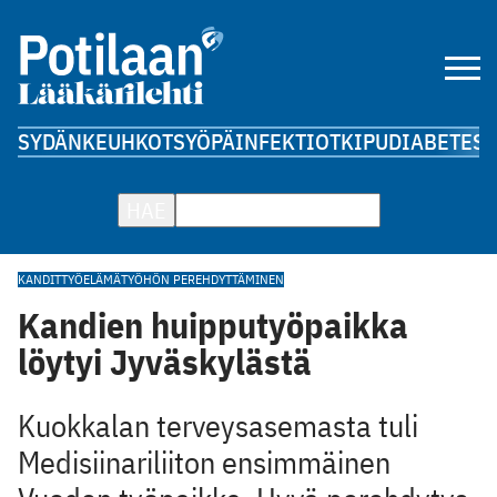
SYDÄN
KEUHKOT
SYÖPÄ
INFEKTIOT
KIPU
DIABETES
A
HAE
KANDIT
TYÖELÄMÄ
TYÖHÖN PEREHDYTTÄMINEN
Kandien huipputyöpaikka
löytyi Jyväskylästä
Kuokkalan terveysasemasta tuli
Medisiinariliiton ensimmäinen