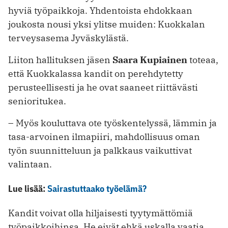
hyviä työpaikkoja. Yhdentoista ehdokkaan
joukosta nousi yksi ylitse muiden: Kuokkalan
terveysasema Jyväskylästä.
Liiton hallituksen jäsen
Saara Kupiainen
toteaa,
että Kuokkalassa kandit on perehdytetty
perusteellisesti ja he ovat saaneet riittävästi
senioritukea.
– Myös kouluttava ote työskentelyssä, lämmin ja
tasa-arvoinen ilmapiiri, mahdollisuus oman
työn suunnitteluun ja palkkaus vaikuttivat
valintaan.
Lue lisää:
Sairastuttaako työelämä?
Kandit voivat olla hiljaisesti tyytymättömiä
työpaikkoihinsa. He eivät ehkä uskalla vaatia