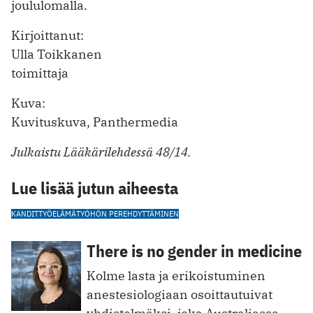
joululomalla.
Kirjoittanut:
Ulla Toikkanen
toimittaja
Kuva:
Kuvituskuva, Panthermedia
Julkaistu Lääkärilehdessä 48/14.
Lue lisää jutun aiheesta
KANDIT
TYÖELÄMÄ
TYÖHÖN PEREHDYTTÄMINEN
There is no gender in medicine
Kolme lasta ja erikoistuminen
anestesiologiaan osoittautuivat