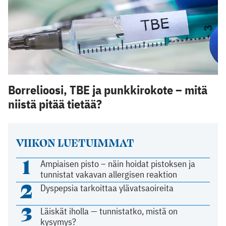
Borrelioosi, TBE ja punkkirokote – mitä
niistä pitää tietää?
VIIKON LUETUIMMAT
1
Ampiaisen pisto – näin hoidat pistoksen ja
tunnistat vakavan allergisen reaktion
2
Dyspepsia tarkoittaa ylävatsaoireita
3
Läiskät iholla — tunnistatko, mistä on
kysymys?