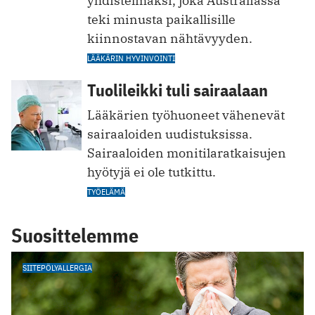
yhdistelmäksi, joka Australiassa
teki minusta paikallisille
kiinnostavan nähtävyyden.
LÄÄKÄRIN HYVINVOINTI
Tuolileikki tuli sairaalaan
Lääkärien työhuoneet vähenevät
sairaaloiden uudistuksissa.
Sairaaloiden monitilaratkaisujen
hyötyjä ei ole tutkittu.
TYÖELÄMÄ
Suosittelemme
SIITEPÖLYALLERGIA