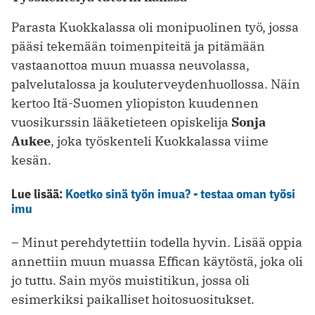
Parasta Kuokkalassa oli monipuolinen työ, jossa
pääsi tekemään toimenpiteitä ja pitämään
vastaanottoa muun muassa neuvolassa,
palvelutalossa ja kouluterveydenhuollossa. Näin
kertoo Itä-Suomen yliopiston kuudennen
vuosikurssin lääketieteen opiskelija
Sonja
Aukee
, joka työskenteli Kuokkalassa viime
kesän.
Lue lisää:
Koetko sinä työn imua? - testaa oman työsi
imu
– Minut perehdytettiin todella hyvin. Lisää oppia
annettiin muun muassa ­Effican käytöstä, joka oli
jo tuttu. Sain myös muistitikun, jossa oli
esimerkiksi paikalliset hoitosuositukset.