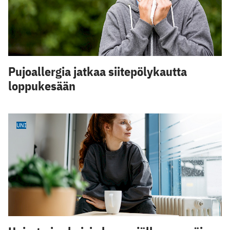
Pujoallergia jatkaa siitepölykautta
loppukesään
UNI