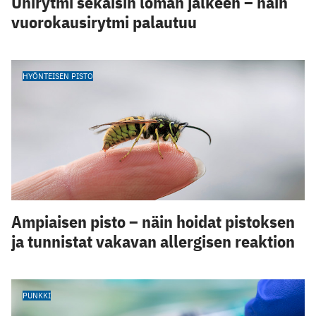
Unirytmi sekaisin loman jälkeen – näin
vuorokausirytmi palautuu
HYÖNTEISEN PISTO
Ampiaisen pisto – näin hoidat pistoksen
ja tunnistat vakavan allergisen reaktion
PUNKKI