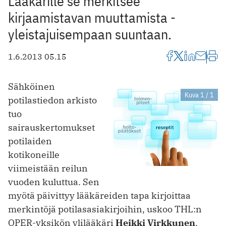
Lääkärille se merkitsee
kirjaamistavan muuttamista ­
yleistajuisempaan suuntaan.
1.6.2013 05.15
Sähköinen
Kuva 1 / 1
potilastiedon arkisto
tuo
sairauskertomukset
potilaiden
kotikoneille
viimeistään reilun
vuoden kuluttua. Sen
myötä päivittyy lääkäreiden tapa kirjoittaa
merkintöjä potilasasiakirjoihin, ­uskoo THL:n
OPER-yksikön ylilääkäri
Heikki Virkkunen
.