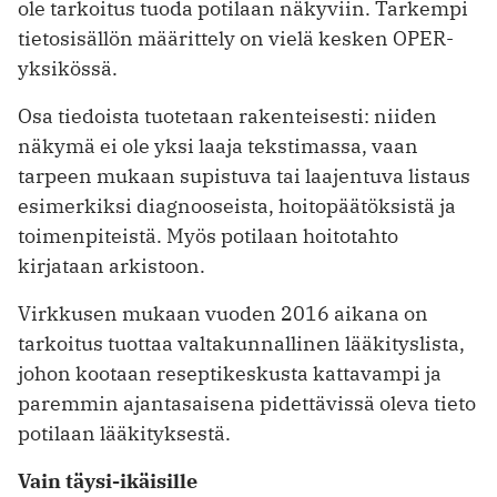
ole tarkoitus tuoda potilaan näkyviin. Tarkempi
tietosisällön määrittely on vielä kesken OPER-
yksikössä.
Osa tiedoista tuotetaan rakenteisesti: niiden
näkymä ei ole yksi laaja tekstimassa, vaan
tarpeen mukaan supistuva tai laajentuva listaus
esimerkiksi diagnooseista, hoitopäätöksistä ja
toimen­piteistä. Myös potilaan hoitotahto
kirjataan arkistoon.
Virkkusen mukaan vuoden 2016 aikana on
tarkoitus tuottaa valtakunnallinen lääkityslista,
johon kootaan reseptikeskusta kattavampi ja
paremmin ajan­tasaisena pidettävissä oleva tieto
potilaan lääkityksestä.
Vain täysi-ikäisille