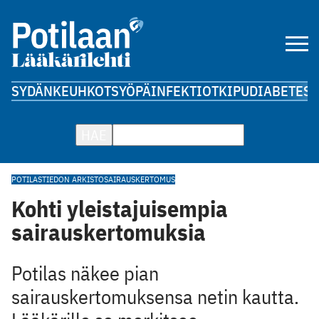
SYDÄN
KEUHKOT
SYÖPÄ
INFEKTIOT
KIPU
DIABETES
A
HAE
POTILASTIEDON ARKISTO
SAIRAUSKERTOMUS
Kohti yleistajuisempia
sairauskertomuksia
Potilas näkee pian
sairauskertomuksensa netin kautta.