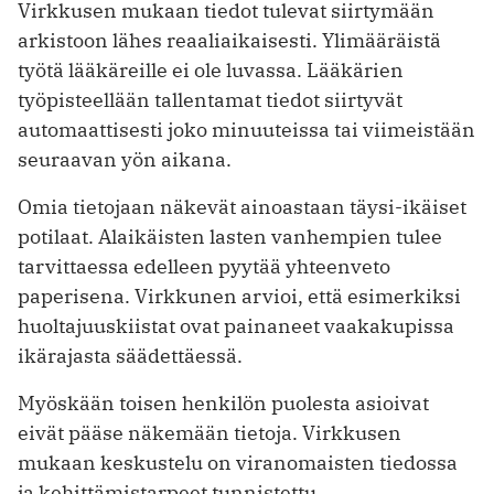
Virkkusen mukaan tiedot tulevat siirtymään
arkistoon lähes reaaliaikaisesti. Ylimääräistä
työtä lääkäreille ei ole ­luvassa. Lääkärien
työpisteellään tallentamat tiedot siirtyvät
automaattisesti ­joko minuuteissa tai viimeistään
seuraavan yön aikana.
Omia tietojaan näkevät ainoastaan täysi-ikäiset
potilaat. Alaikäisten lasten vanhempien tulee
tarvittaessa edelleen pyytää yhteenveto
paperisena. Virkku­nen arvioi, että esimerkiksi
huoltajuuskiistat ovat painaneet vaakakupissa
ikärajasta säädettäessä.
Myöskään toisen henkilön puolesta asioivat
eivät pääse näkemään tietoja. Virkkusen
mukaan keskustelu on viranomaisten tiedossa
ja kehittämistarpeet tunnistettu.