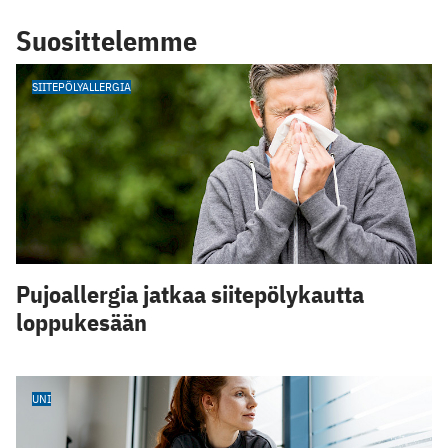
Suosittelemme
SIITEPÖLYALLERGIA
Pujoallergia jatkaa siitepölykautta
loppukesään
UNI