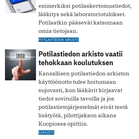
esimerkiksi potilaskertomustiedot,
lääkitys sekä laboratoriotulokset.
Potilaatkin pääsevät katsomaan
omia tietojaan.
POTILASTIEDON ARKISTO
Potilastiedon arkisto vaatii
tehokkaan koulutuksen
Kansallisen potilastiedon arkiston
käyttöönotto tulee hoitumaan
sujuvasti, kun lääkärit kirjaavat
tiedot sovituilla tavoilla ja jos
potilastietojärjestelmät eivät teetä
lisätyötä, pilottijakson aikana
Kuopiossa opittiin.
EARKISTO