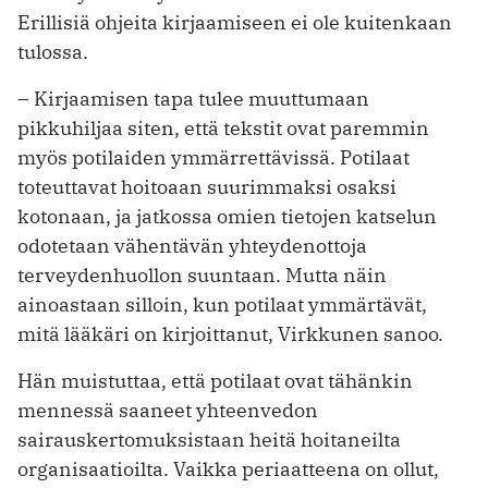
Erillisiä ohjeita kirjaamiseen ei ole kuitenkaan
tulossa.
– Kirjaamisen tapa tulee muuttumaan
pikkuhiljaa siten, että tekstit ovat paremmin
myös potilaiden ymmärrettävissä. Potilaat
toteuttavat hoitoaan suurimmaksi osaksi
kotonaan, ja jatkossa omien tietojen katselun
odotetaan ­vähentävän yhteydenottoja
terveydenhuollon suuntaan. Mutta näin
ainoastaan silloin, kun potilaat ymmärtävät,
mitä lääkäri on kirjoittanut, Virkkunen sanoo.
Hän muistuttaa, että potilaat ovat ­tähänkin
mennessä saaneet yhteenvedon
sairauskertomuksistaan heitä hoitaneilta
organisaatioilta. Vaikka periaatteena on ollut,