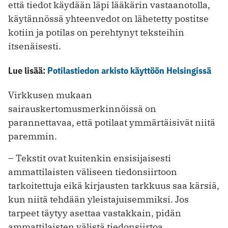
että tiedot käydään ­läpi lääkärin vastaanotolla,
käytännössä yhteenvedot on lähetetty postitse
kotiin ja potilas on perehtynyt teksteihin
itsenäisesti.
Lue lisää:
Potilastiedon arkisto käyttöön Helsingissä
Virkkusen mukaan
sairauskertomusmerkinnöissä on
parannettavaa, että ­potilaat ymmärtäisivät niitä
paremmin.
– Tekstit ovat kuitenkin ensisijaisesti
ammattilaisten väliseen tiedonsiirtoon
tarkoitettuja eikä kirjausten tarkkuus saa kärsiä,
kun niitä tehdään yleistajuisemmiksi. Jos
tarpeet täytyy asettaa vastakkain, pidän
ammattilaisten välistä tiedonsiirtoa