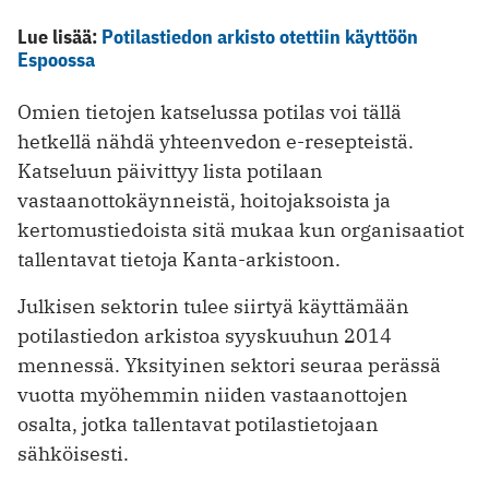
Lue lisää:
Potilastiedon arkisto otettiin käyttöön
Espoossa
Omien tietojen katselussa potilas voi tällä
hetkellä nähdä yhteenvedon e-resepteistä.
Katseluun päivittyy lista potilaan
vastaanottokäynneistä, hoitojaksoista ja
kertomustiedoista sitä mukaa kun organisaatiot
tallentavat tietoja Kanta-arkistoon.
Julkisen sektorin tulee siirtyä käyttämään
potilastiedon arkistoa syyskuuhun 2014
mennessä. Yksityinen sektori seuraa perässä
vuotta myöhemmin niiden vastaanottojen
osalta, jotka tallentavat potilastietojaan
sähköisesti.