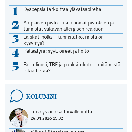
1
Dyspepsia tarkoittaa ylävatsaoireita
2
Ampiaisen pisto – näin hoidat pistoksen ja
tunnistat vakavan allergisen reaktion
3
Läiskät iholla — tunnistatko, mistä on
kysymys?
4
Palleatyrä: syyt, oireet ja hoito
5
Borrelioosi, TBE ja punkkirokote – mitä niistä
pitää tietää?
KOLUMNI
Terveys on osa turvallisuutta
26.04.2026 15:32